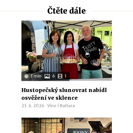
Čtěte dále
1 min
6
1
Hustopečský slunovrat nabídl
osvěžení ve sklence
23. 6. 2026 ·
Víno
|
Kultura