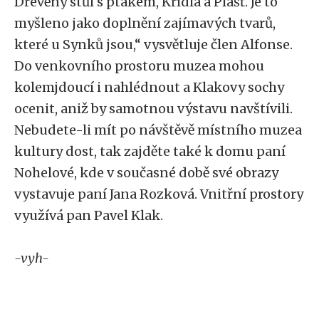
Dřevěný stůl s ptákem, Křídla a Plášť. Je to
myšleno jako doplnění zajímavých tvarů,
které u Synků jsou,“ vysvětluje člen Alfonse.
Do venkovního prostoru muzea mohou
kolemjdoucí i nahlédnout a Klakovy sochy
ocenit, aniž by samotnou výstavu navštívili.
Nebudete-li mít po návštěvě místního muzea
kultury dost, tak zajděte také k domu paní
Nohelové, kde v současné době své obrazy
vystavuje paní Jana Rozková. Vnitřní prostory
využívá pan Pavel Klak.
-vyh-