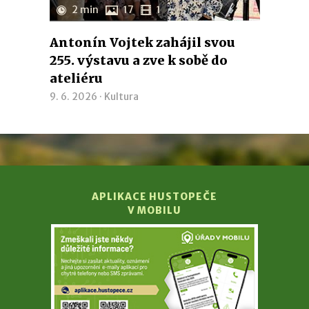
2 min
17
1
Antonín Vojtek zahájil svou
255. výstavu a zve k sobě do
ateliéru
9. 6. 2026 ·
Kultura
APLIKACE HUSTOPEČE
V MOBILU