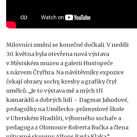
Milovníci umění se konečně dočkali. V neděli
30. května byla otevřena nová výstava
v Městském muzeu a galerii Hustopeče
s názvem Čtyřhra. Na návštěvníky expozice
čekají obrazy, sochy, kresby a grafiky čtyř
umělců. „Je to výstava mě a mých tří
kamarádů a dobrých lidí – Dagmar Jahodové,
pedagožky na Umělecko-průmyslové škole
v Uherském Hradišti, výborného sochaře a
pedagoga z Olomouce Roberta Bučka a člena
výtvarné skupiny Alfons Pavla Klaka,“