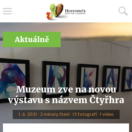
Menu
Aktuálně
Muzeum zve na novou
výstavu s názvem Čtyřhra
1. 6. 2021 · 2 minuty čtení · 13 fotografí · 1 video