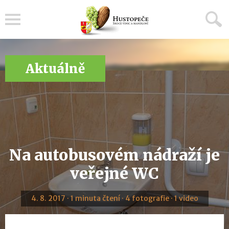
Menu
Aktuálně
Na autobusovém nádraží je
veřejné WC
4. 8. 2017 · 1 minuta čtení · 4 fotografie · 1 video