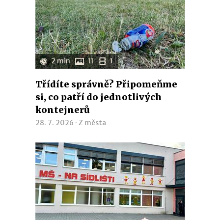
2 min
11
1
Třídíte správně? Připomeňme
si, co patří do jednotlivých
kontejnerů
28. 7. 2026 ·
Z města