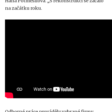
Hana Potměšilová. „S rekonstrukcí se začalo
na začátku roku.
Odborné práce prováděly vybrané firmy,