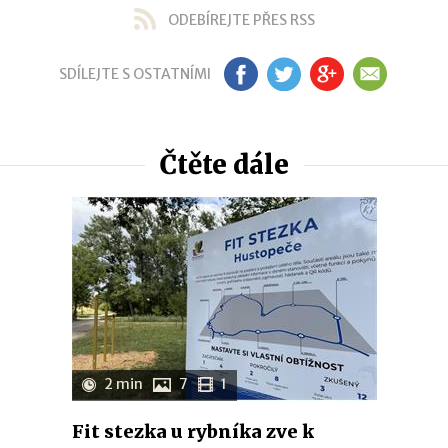
ODEBÍREJTE PŘES RSS
SDÍLEJTE S OSTATNÍMI
FB
TW
GP
EM
Čtěte dále
2 min
7
1
Fit stezka u rybníka zve k