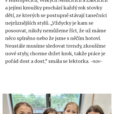
v Hustopečích, Velkých Němčicích a Žabčicích
a jejími kroužky prochází každý rok stovky
dětí, ze kterých se postupně stávají tanečníci
nejrůznějších stylů. „Vždycky je kam se
posouvat, nikdy nemůžeme říct, že už máme
něco splněno nebo že jsme s něčím hotoví.
Neustále musíme sledovat trendy, zkoušíme
nové styly, chceme držet krok, takže práce je
pořád dost a dost,“ smála se lektorka.
-nov-