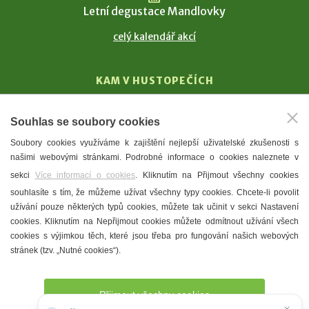
Letní degustace Mandlovky
celý kalendář akcí
KAM V HUSTOPEČÍCH
Vinařství
Souhlas se soubory cookies
T. G. Masaryk
Soubory cookies využíváme k zajištění nejlepší uživatelské zkušenosti s
Mandloně
našimi webovými stránkami. Podrobné informace o cookies naleznete v
Ubytování
sekci
Více informací o cookies
. Kliknutím na Přijmout všechny cookies
Restaurace
souhlasíte s tím, že můžeme užívat všechny typy cookies. Chcete-li povolit
užívání pouze některých typů cookies, můžete tak učinit v sekci Nastavení
Městské muzeum a galerie
cookies. Kliknutím na Nepřijmout cookies můžete odmítnout užívání všech
Denní meníčka
cookies s výjimkou těch, které jsou třeba pro fungování našich webových
stránek (tzv. „Nutné cookies“).
Mapa města
Přijmout všechny cookies
Potřebujete poradit?
Zeptejte se našeho asistenta