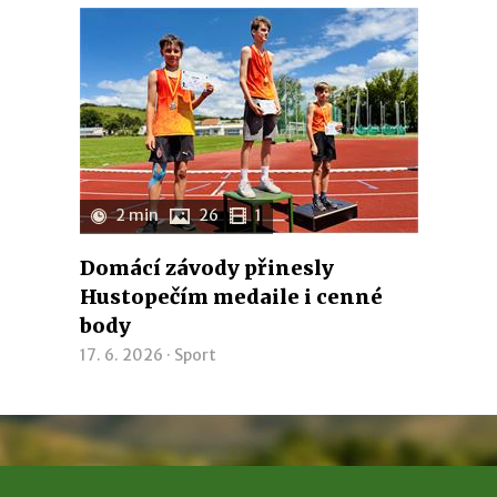
2 min
26
1
Domácí závody přinesly
Hustopečím medaile i cenné
body
17. 6. 2026 ·
Sport