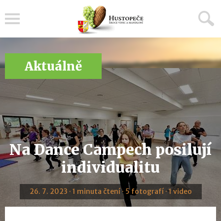
Menu
Aktuálně
Na Dance Campech posilují
individualitu
26. 7. 2023 · 1 minuta čtení · 5 fotografí · 1 video