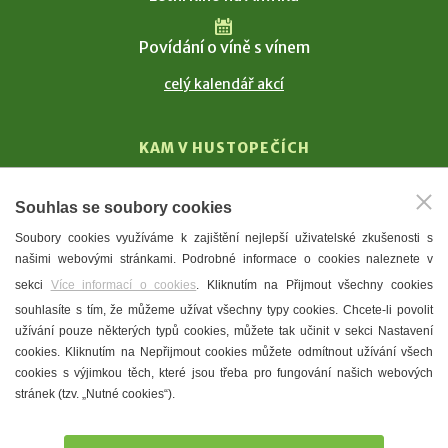
Povídání o víně s vínem
celý kalendář akcí
KAM V HUSTOPEČÍCH
Vinařství
Souhlas se soubory cookies
T. G. Masaryk
Soubory cookies využíváme k zajištění nejlepší uživatelské zkušenosti s
Mandloně
našimi webovými stránkami. Podrobné informace o cookies naleznete v
Ubytování
sekci
Více informací o cookies
. Kliknutím na Přijmout všechny cookies
Restaurace
souhlasíte s tím, že můžeme užívat všechny typy cookies. Chcete-li povolit
užívání pouze některých typů cookies, můžete tak učinit v sekci Nastavení
Městské muzeum a galerie
cookies. Kliknutím na Nepřijmout cookies můžete odmítnout užívání všech
Denní meníčka
cookies s výjimkou těch, které jsou třeba pro fungování našich webových
stránek (tzv. „Nutné cookies“).
Mapa města