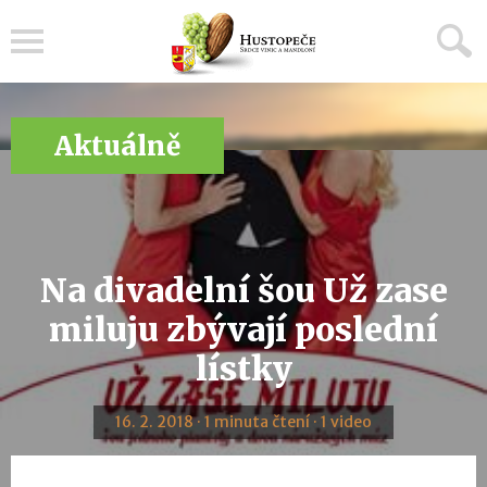
Menu
Aktuálně
Na divadelní šou Už zase
miluju zbývají poslední
lístky
16. 2. 2018 · 1 minuta čtení · 1 video