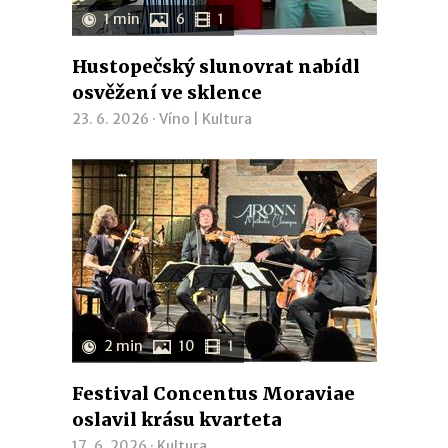
1 min
6
1
Hustopečský slunovrat nabídl
osvěžení ve sklence
23. 6. 2026 ·
Víno
|
Kultura
2 min
10
1
Festival Concentus Moraviae
oslavil krásu kvarteta
17. 6. 2026 ·
Kultura