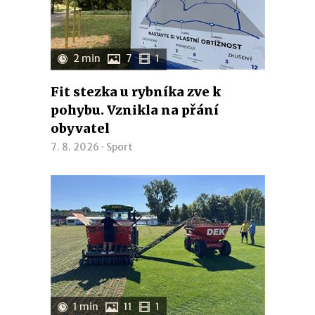
2 min
7
1
Fit stezka u rybníka zve k
pohybu. Vznikla na přání
obyvatel
7. 8. 2026 ·
Sport
1 min
11
1