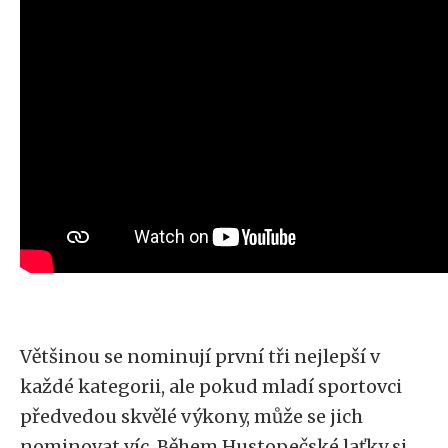
Většinou se nominují první tři nejlepší v
každé kategorii, ale pokud mladí sportovci
předvedou skvělé výkony, může se jich
nominovat víc. Během Hustopečské laťky si