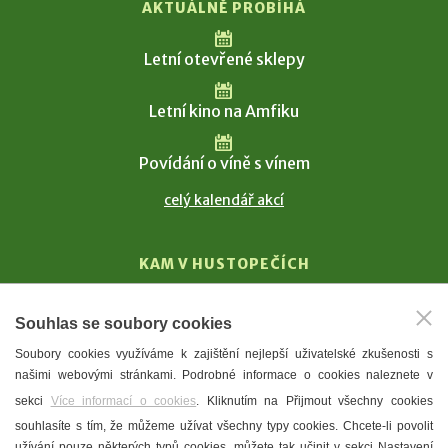
AKTUÁLNĚ PROBÍHÁ
Letní otevřené sklepy
Letní kino na Amfiku
Povídání o víně s vínem
celý kalendář akcí
KAM V HUSTOPEČÍCH
Vinařství
Souhlas se soubory cookies
T. G. Masaryk
Soubory cookies využíváme k zajištění nejlepší uživatelské zkušenosti s
Mandloně
našimi webovými stránkami. Podrobné informace o cookies naleznete v
Ubytování
sekci
Více informací o cookies
. Kliknutím na Přijmout všechny cookies
Restaurace
souhlasíte s tím, že můžeme užívat všechny typy cookies. Chcete-li povolit
užívání pouze některých typů cookies, můžete tak učinit v sekci Nastavení