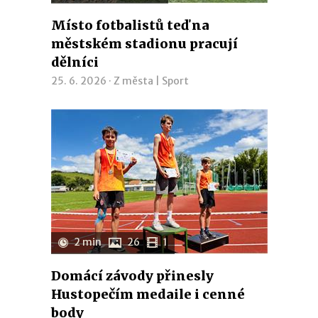
Místo fotbalistů teď na
městském stadionu pracují
dělníci
25. 6. 2026 ·
Z města
|
Sport
2 min
26
1
Domácí závody přinesly
Hustopečím medaile i cenné
body