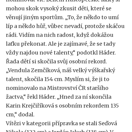
mohou skok vysoký zkusit děti, které se
věnují jiným sportům. „To, že někdo to umí
líp a někdo hůř, vůbec nevadí, protože skáčou
rádi. Vidím na nich radost, když dokážou
laťku překonat. Ale je zajímavé, že se tady
vždy najdou nové talenty,“ podotkl Háder.
Řada dětí si skočila svůj osobní rekord.
„Vendula Zemčíková, náš velký výškařský
talent, skočila 154 cm. Myslím si, že ji to
nominovalo na Mistrovství ČR staršího
žactva,“ řekl Háder. „Hned za ní skončila
Karin Krejčiříková s osobním rekordem 135
cm,“ dodal.
Vítězi v kategorii přípravka se stali Seďová