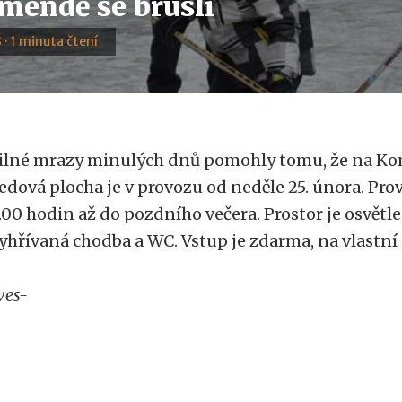
mendě se bruslí
 · 1 minuta čtení
ilné mrazy minulých dnů pomohly tomu, že na Kom
edová plocha je v provozu od neděle 25. února. Pro
.00 hodin až do pozdního večera. Prostor je osvětle
yhřívaná chodba a WC. Vstup je zdarma, na vlastní
ves-