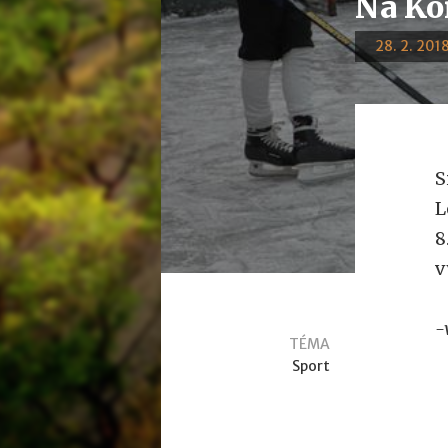
Na Ko
28. 2. 2018
S
L
8
v
-
TÉMA
Sport