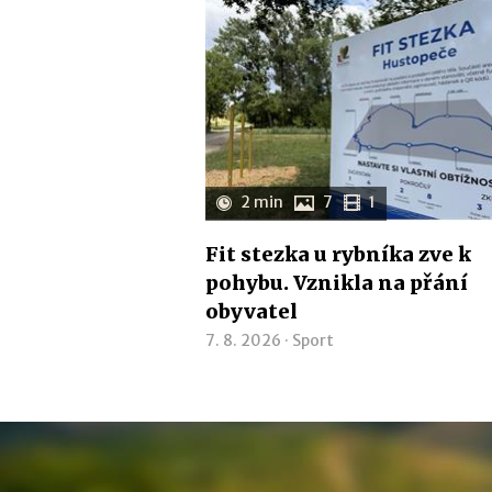
2 min
7
1
Fit stezka u rybníka zve k
pohybu. Vznikla na přání
obyvatel
7. 8. 2026 ·
Sport