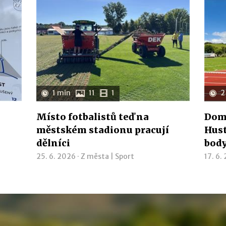
1 min
11
1
2
Místo fotbalistů teď na
Domá
městském stadionu pracují
Hust
dělníci
bod
25. 6. 2026 ·
Z města
|
Sport
17. 6.