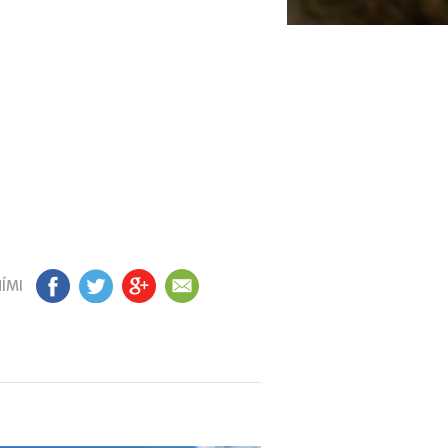
ÍMI
FB
TW
GP
EM