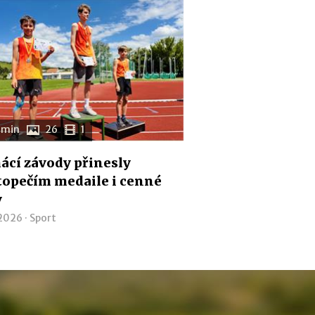
 min
26
1
cí závody přinesly
opečím medaile i cenné
y
 2026 ·
Sport