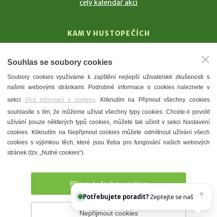
celý kalendář akcí
KAM V HUSTOPEČÍCH
Vinařství
Souhlas se soubory cookies
T. G. Masaryk
Soubory cookies využíváme k zajištění nejlepší uživatelské zkušenosti s
Mandloně
našimi webovými stránkami. Podrobné informace o cookies naleznete v
Ubytování
sekci
Více informací o cookies
. Kliknutím na Přijmout všechny cookies
Restaurace
souhlasíte s tím, že můžeme užívat všechny typy cookies. Chcete-li povolit
užívání pouze některých typů cookies, můžete tak učinit v sekci Nastavení
Městské muzeum a galerie
cookies. Kliknutím na Nepřijmout cookies můžete odmítnout užívání všech
Denní meníčka
cookies s výjimkou těch, které jsou třeba pro fungování našich webových
stránek (tzv. „Nutné cookies“).
Mapa města
Přijmout všechny cookies
Potřebujete poradit?
Zeptejte se našeho asistenta
Ch
Nepřijmout cookies
Prohlášení o přístupnosti
Správce webu
2026 © Město