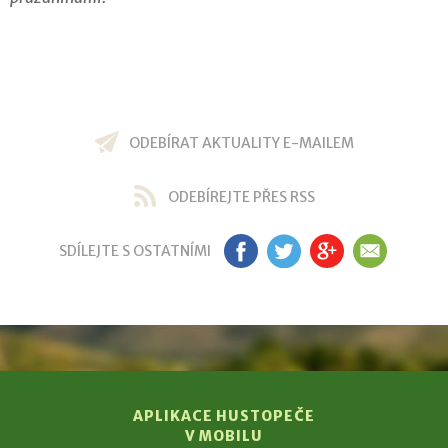
ODEBÍRAT AKTUALITY E-MAILEM
ODEBÍREJTE PŘES RSS
SDÍLEJTE S OSTATNÍMI
FB
TW
GP
EM
APLIKACE HUSTOPEČE
V MOBILU