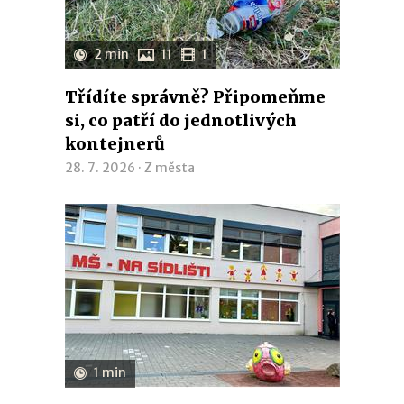
2 min
11
1
Třídíte správně? Připomeňme
si, co patří do jednotlivých
kontejnerů
28. 7. 2026 ·
Z města
1 min