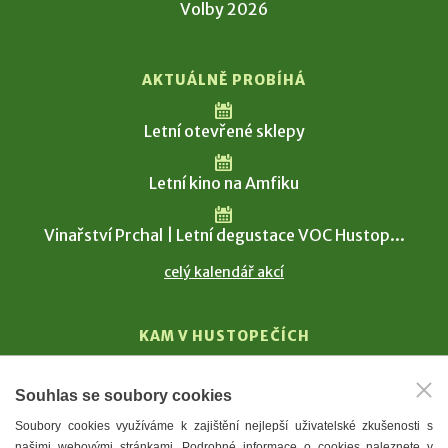
Volby 2026
AKTUÁLNĚ PROBÍHÁ
Letní otevřené sklepy
Letní kino na Amfiku
Vinařství Prchal | Letní degustace VOC Hustop...
celý kalendář akcí
KAM V HUSTOPEČÍCH
Vinařství
Souhlas se soubory cookies
T. G. Masaryk
Soubory cookies využíváme k zajištění nejlepší uživatelské zkušenosti s
Mandloně
našimi webovými stránkami. Podrobné informace o cookies naleznete v