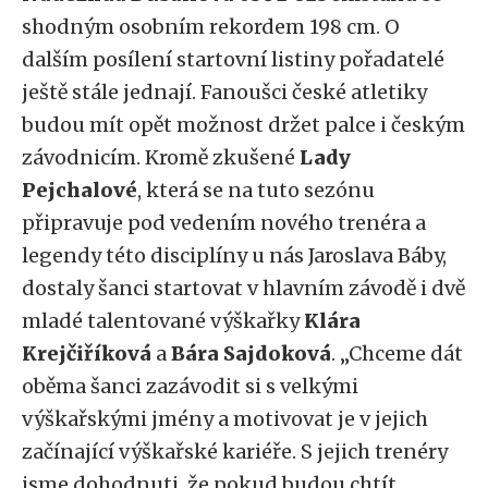
shodným osobním rekordem 198 cm. O
dalším posílení startovní listiny pořadatelé
ještě stále jednají. Fanoušci české atletiky
budou mít opět možnost držet palce i českým
závodnicím. Kromě zkušené
Lady
Pejchalové
, která se na tuto sezónu
připravuje pod vedením nového trenéra a
legendy této disciplíny u nás Jaroslava Báby,
dostaly šanci startovat v hlavním závodě i dvě
mladé talentované výškařky
Klára
Krejčiříková
a
Bára Sajdoková
. „Chceme dát
oběma šanci zazávodit si s velkými
výškařskými jmény a motivovat je v jejich
začínající výškařské kariéře. S jejich trenéry
jsme dohodnuti, že pokud budou chtít,