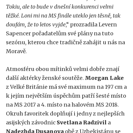
Tokiu, ale to bude v dnešní konkurenci velmi
těžké. Loni mi na MS finále uteklo jen těsně, tak
doufám, že to letos vyjde
,“ prozradila Levern
Sapencer pořadatelům své plány na tuto
sezónu, kterou chce tradičně zahájit u nás na
Moravě.
Atmosféru obou mítinků velmi dobře znají
další aktérky ženské soutěže.
Morgan Lake
z Velké Británie má své maximum na 197 cm a
k jejím největším úspěchům patří šesté místo
na MS 2017 a 4. místo na halovém MS 2018.
Okruh favoritek doplňují i jedny z nejlepších
asijských závodnic
Svetlana Radzivil
a
Nadezhda Dusanova
obě z Uzbekistánu se