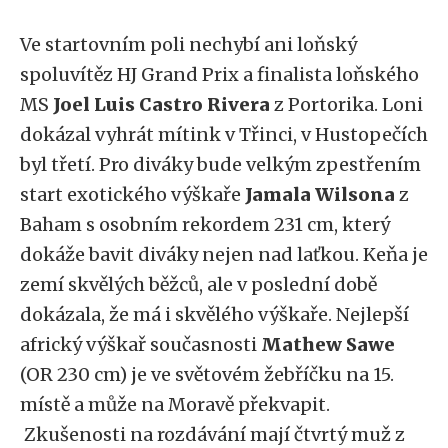
Ve startovním poli nechybí ani loňský
spoluvítěz HJ Grand Prix a finalista loňského
MS
Joel Luis Castro Rivera
z Portorika. Loni
dokázal vyhrát mítink v Třinci, v Hustopečích
byl třetí. Pro diváky bude velkým zpestřením
start exotického výškaře
Jamala Wilsona
z
Baham s osobním rekordem 231 cm, který
dokáže bavit diváky nejen nad laťkou. Keňa je
zemí skvělých běžců, ale v poslední době
dokázala, že má i skvělého výškaře. Nejlepší
africký výškař současnosti
Mathew Sawe
(OR 230 cm) je ve světovém žebříčku na 15.
místě a může na Moravě překvapit.
Zkušenosti na rozdávání mají čtvrtý muž z