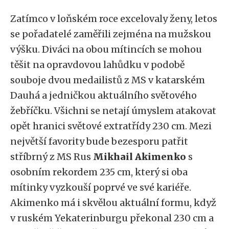
Zatímco v loňském roce excelovaly ženy, letos
se pořadatelé zaměřili zejména na mužskou
výšku. Diváci na obou mítincích se mohou
těšit na opravdovou lahůdku v podobě
souboje dvou medailistů z MS v katarském
Dauhá a jedničkou aktuálního světového
žebříčku. Všichni se netají úmyslem atakovat
opět hranici světové extratřídy 230 cm. Mezi
největší favority bude bezesporu patřit
stříbrný z MS Rus
Mikhail Akimenko
s
osobním rekordem 235 cm, který si oba
mítinky vyzkouší poprvé ve své kariéře.
Akimenko má i skvělou aktuální formu, když
v ruském Yekaterinburgu překonal 230 cm a