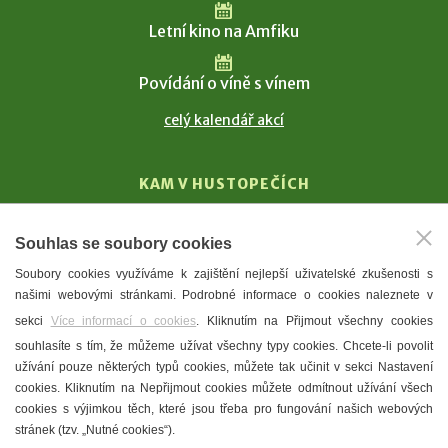
Letní kino na Amfiku
Povídání o víně s vínem
celý kalendář akcí
KAM V HUSTOPEČÍCH
Vinařství
Souhlas se soubory cookies
T. G. Masaryk
Soubory cookies využíváme k zajištění nejlepší uživatelské zkušenosti s
Mandloně
našimi webovými stránkami. Podrobné informace o cookies naleznete v
Ubytování
sekci
Více informací o cookies
. Kliknutím na Přijmout všechny cookies
Restaurace
souhlasíte s tím, že můžeme užívat všechny typy cookies. Chcete-li povolit
užívání pouze některých typů cookies, můžete tak učinit v sekci Nastavení
Městské muzeum a galerie
cookies. Kliknutím na Nepřijmout cookies můžete odmítnout užívání všech
Denní meníčka
cookies s výjimkou těch, které jsou třeba pro fungování našich webových
stránek (tzv. „Nutné cookies“).
Mapa města