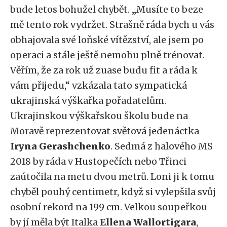
bude letos bohužel chybět. „Musíte to beze
mě tento rok vydržet. Strašně ráda bych u vás
obhajovala své loňské vítězství, ale jsem po
operaci a stále ještě nemohu plně trénovat.
Věřím, že za rok už zuase budu fit a ráda k
vám přijedu,“ vzkázala tato sympatická
ukrajinská výškařka pořadatelům.
Ukrajinskou výškařskou školu bude na
Moravě reprezentovat světová jedenáctka
Iryna Gerashchenko
. Sedmá z halového MS
2018 by ráda v Hustopečích nebo Třinci
zaútočila na metu dvou metrů. Loni ji k tomu
chyběl pouhý centimetr, když si vylepšila svůj
osobní rekord na 199 cm. Velkou soupeřkou
by jí měla být Italka
Ellena Wallortigara
,