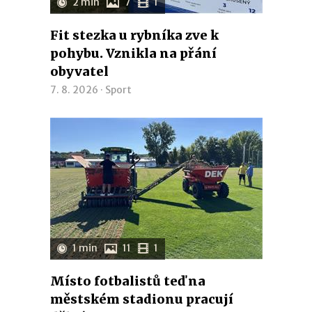
2 min
7
1
Fit stezka u rybníka zve k
pohybu. Vznikla na přání
obyvatel
7. 8. 2026 ·
Sport
1 min
11
1
Místo fotbalistů teď na
městském stadionu pracují