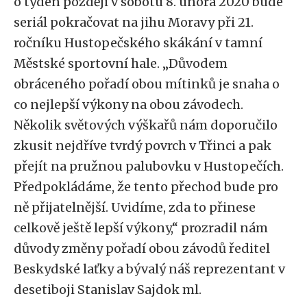
o týden později v sobotu 8. února 2020 bude
seriál pokračovat na jihu Moravy při 21.
ročníku Hustopečského skákání v tamní
Městské sportovní hale. „Důvodem
obráceného pořadí obou mítinků je snaha o
co nejlepší výkony na obou závodech.
Několik světových výškařů nám doporučilo
zkusit nejdříve tvrdý povrch v Třinci a pak
přejít na pružnou palubovku v Hustopečích.
Předpokládáme, že tento přechod bude pro
ně přijatelnější. Uvidíme, zda to přinese
celkově ještě lepší výkony,“ prozradil nám
důvody změny pořadí obou závodů ředitel
Beskydské laťky a bývalý náš reprezentant v
desetiboji Stanislav Sajdok ml.