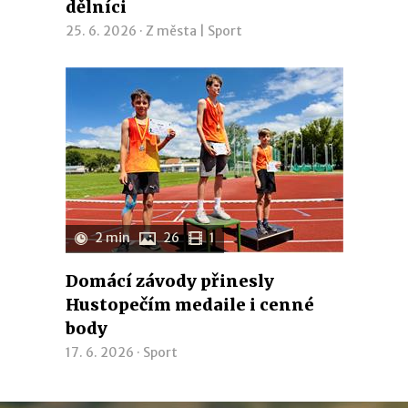
dělníci
25. 6. 2026 ·
Z města
|
Sport
2 min
26
1
Domácí závody přinesly
Hustopečím medaile i cenné
body
17. 6. 2026 ·
Sport