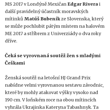
MS 2017 v Londýně Mexičan
Edgar Rivera
i
další pravidelný účastník moravských
mítinků
Matúš Bubeník
ze Slovenska, který
se může pochlubit pátým místem na halovém
ME 2017 a stříbrem z Univerziády o dva roky
dříve.
Čeká se vyrovnaná soutěž žen s mladými
Češkami
Ženská soutěž na letošní HJ Grand Prix
nabídne velmi vyrovnanou sestavu závodnic,
které by mohly atakovat výšky vysoko nad
190 cm. V loňském roce na obou mítincích
vyhrála Ukrajinka Kateryna Tabashnyk. Ta