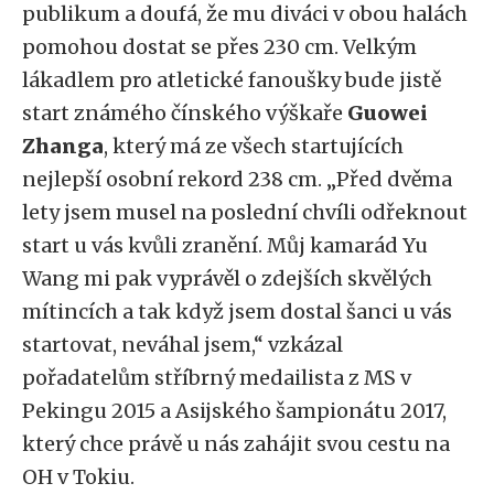
publikum a doufá, že mu diváci v obou halách
pomohou dostat se přes 230 cm. Velkým
lákadlem pro atletické fanoušky bude jistě
start známého čínského výškaře
Guowei
Zhanga
, který má ze všech startujících
nejlepší osobní rekord 238 cm. „Před dvěma
lety jsem musel na poslední chvíli odřeknout
start u vás kvůli zranění. Můj kamarád Yu
Wang mi pak vyprávěl o zdejších skvělých
mítincích a tak když jsem dostal šanci u vás
startovat, neváhal jsem,“ vzkázal
pořadatelům stříbrný medailista z MS v
Pekingu 2015 a Asijského šampionátu 2017,
který chce právě u nás zahájit svou cestu na
OH v Tokiu.