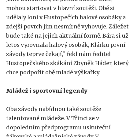
mohou startovat v hlavní soutěži. Obě si
udělaly loni v Hustopečích halové osobáky a
zdejší povrch jim nesmírně vyhovuje. Záležet
bude také na jejich aktuální formě. Bára si už
letos vyrovnala halový osobák, Klárku první
závody teprve čekají,“ řekl nám ředitel
Hustopečského skákání Zbyněk Háder, který
chce podpořit obě mladé výškařky.
Mládež i sportovní legendy
Oba závody nabídnou také soutěže
talentované mládeže. V Třinci se v
dopoledním předprogramu uskuteční
žákovské a mládežnické závody. V