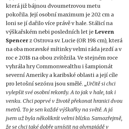
která již bájnou dvoumetrovou metu
pokořila. Její osobní maximum je 202 cm a
loni se jí dařilo více právě v hale. Stálicí na
výškařském nebi posledních let je
Levern
Spencer
z Ostrova sv. Lucie (OR 198 cm), která
na oba moravské mítinky velmi ráda jezdí a v
roc e 2018 na obou zvítězila. Ve stejném roce
vyhrála hry Commonwealthu i šampionát
severní Ameriky a karibské oblasti a její cíle
pro letošní sezónu jsou smělé. „
Určitě si chci
vylepšit své osobní rekordy. A to jak v hale, tak i
venku. Chci poprvé v životě překonat hranici dvou
metrů. To je sen každé výškařky na světě. A já
jsem už byla několikrát velmi blízko. Samozřejmě,
že se chci také dobře umístit na olympiádě v