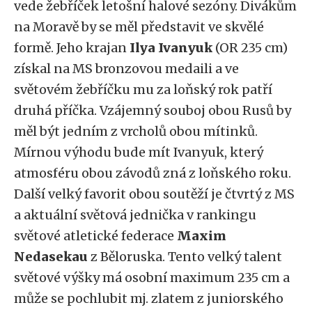
vede žebříček letošní halové sezóny. Divákům
na Moravě by se měl představit ve skvělé
formě. Jeho krajan
Ilya Ivanyuk
(OR 235 cm)
získal na MS bronzovou medaili a ve
světovém žebříčku mu za loňský rok patří
druhá příčka. Vzájemný souboj obou Rusů by
měl být jedním z vrcholů obou mítinků.
Mírnou výhodu bude mít Ivanyuk, který
atmosféru obou závodů zná z loňského roku.
Další velký favorit obou soutěží je čtvrtý z MS
a aktuální světová jednička v rankingu
světové atletické federace
Maxim
Nedasekau
z Běloruska. Tento velký talent
světové výšky má osobní maximum 235 cm a
může se pochlubit mj. zlatem z juniorského