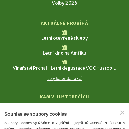
Volby 2026
AKTUÁLNĚ PROBÍHÁ
Letní otevřené sklepy
Letní kino na Amfiku
Vinařství Prchal | Letní degustace VOC Hustop...
celý kalendář akcí
KAM V HUSTOPEČÍCH
Vinařství
Souhlas se soubory cookies
T. G. Masaryk
Soubory cookies využíváme k zajištění nejlepší uživatelské zkušenosti s
Mandloně