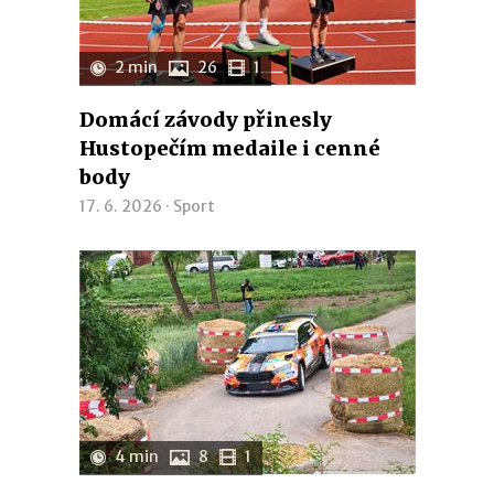
2 min
26
1
Domácí závody přinesly
Hustopečím medaile i cenné
body
17. 6. 2026 ·
Sport
4 min
8
1