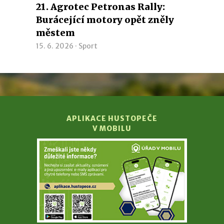
21. Agrotec Petronas Rally:
Burácející motory opět zněly
městem
15. 6. 2026 ·
Sport
APLIKACE HUSTOPEČE
V MOBILU