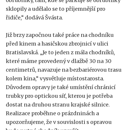
obrubníky, tam, kde se parkuje se obrubníky
sklopily a udělalo se to příjemnější pro
řidiče,“ dodává Švásta.
Již brzy započnou také práce na chodníku
před kinem a hasičskou zbrojnicí v ulici
Bratislavská. „Je to jeden z mála chodníků,
které máme provedený v dlažbě 30 na 30
centimetrů, navazuje na bezbariérovou trasu
kolem kina,“ vysvětluje místostarosta.
Důvodem opravy je také umístění chránicí
trubky pro optickou síť, kterou je potřeba
dostat na druhou stranu krajské silnice.
Realizace proběhne o prázdninách a
upozorňujeme, že v souvislosti s opravou