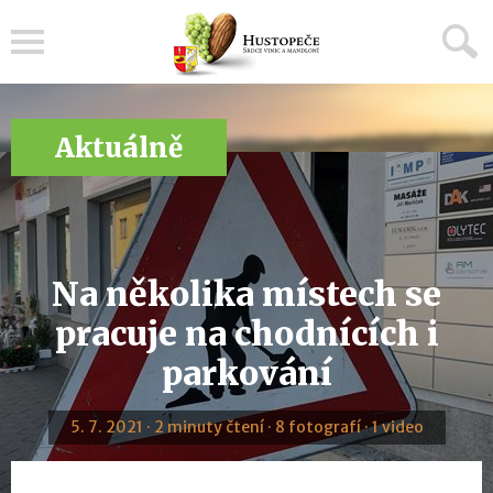
Menu
Aktuálně
Na několika místech se
pracuje na chodnících i
parkování
5. 7. 2021 · 2 minuty čtení · 8 fotografí · 1 video