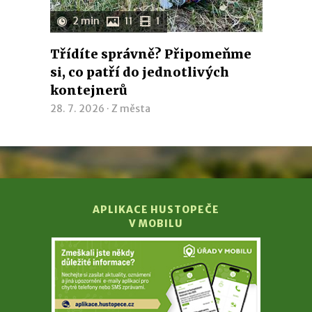
2 min
11
1
Třídíte správně? Připomeňme
si, co patří do jednotlivých
kontejnerů
28. 7. 2026 ·
Z města
APLIKACE HUSTOPEČE
V MOBILU