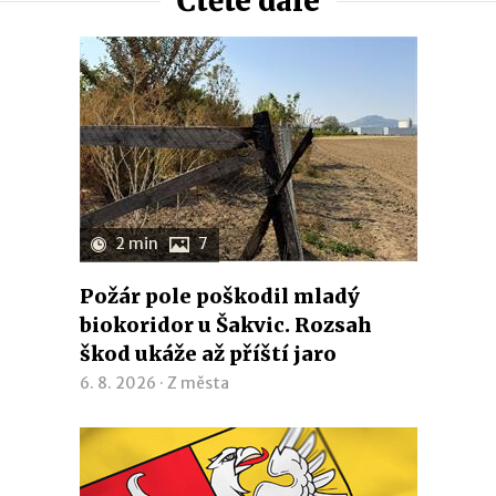
Čtěte dále
2 min
7
Požár pole poškodil mladý
biokoridor u Šakvic. Rozsah
škod ukáže až příští jaro
6. 8. 2026 ·
Z města