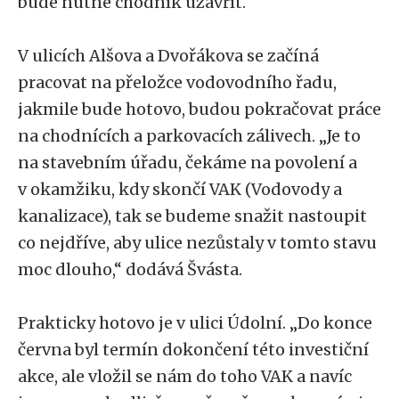
bude nutné chodník uzavřít.
V ulicích Alšova a Dvořákova se začíná
pracovat na přeložce vodovodního řadu,
jakmile bude hotovo, budou pokračovat práce
na chodnících a parkovacích zálivech. „Je to
na stavebním úřadu, čekáme na povolení a
v okamžiku, kdy skončí VAK (Vodovody a
kanalizace), tak se budeme snažit nastoupit
co nejdříve, aby ulice nezůstaly v tomto stavu
moc dlouho,“ dodává Švásta.
Prakticky hotovo je v ulici Údolní. „Do konce
června byl termín dokončení této investiční
akce, ale vložil se nám do toho VAK a navíc