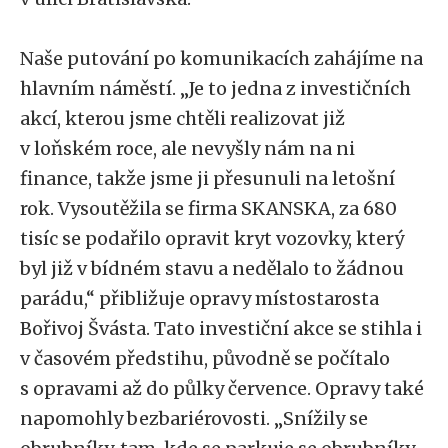
Naše putování po komunikacích zahájíme na
hlavním náměstí. „Je to jedna z investičních
akcí, kterou jsme chtěli realizovat již
v loňském roce, ale nevyšly nám na ni
finance, takže jsme ji přesunuli na letošní
rok. Vysoutěžila se firma SKANSKA, za 680
tisíc se podařilo opravit kryt vozovky, který
byl již v bídném stavu a nedělalo to žádnou
parádu,“ přibližuje opravy místostarosta
Bořivoj Švásta. Tato investiční akce se stihla i
v časovém předstihu, původně se počítalo
s opravami až do půlky července. Opravy také
napomohly bezbariérovosti. „Snížily se