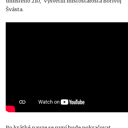
umístěno 210,“ vysvětlil místostarosta Bořivoj
Švásta.
Po krátké pauze se nyní bude pokračovat