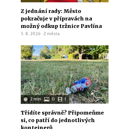
Z jednání rady: Město
pokračuje v přípravách na
možný odkup tržnice Pavlína
5. 8. 2026 ·
Z města
2 min
11
1
Třídíte správně? Připomeňme
si, co patří do jednotlivých
kontejnerů