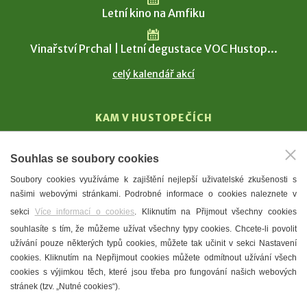
Letní kino na Amfiku
Vinařství Prchal | Letní degustace VOC Hustop...
celý kalendář akcí
KAM V HUSTOPEČÍCH
Vinařství
Souhlas se soubory cookies
T. G. Masaryk
Soubory cookies využíváme k zajištění nejlepší uživatelské zkušenosti s
Mandloně
našimi webovými stránkami. Podrobné informace o cookies naleznete v
Ubytování
sekci
Více informací o cookies
. Kliknutím na Přijmout všechny cookies
Restaurace
souhlasíte s tím, že můžeme užívat všechny typy cookies. Chcete-li povolit
užívání pouze některých typů cookies, můžete tak učinit v sekci Nastavení
Městské muzeum a galerie
cookies. Kliknutím na Nepřijmout cookies můžete odmítnout užívání všech
Denní meníčka
cookies s výjimkou těch, které jsou třeba pro fungování našich webových
stránek (tzv. „Nutné cookies“).
Mapa města