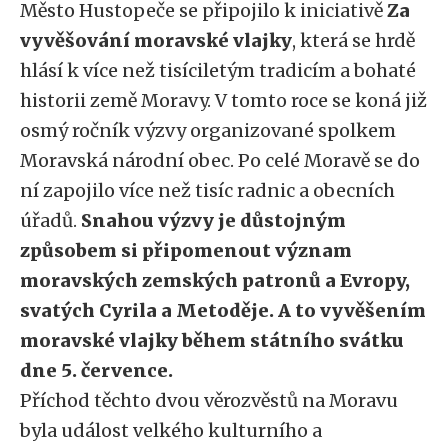
Město Hustopeče se připojilo k iniciativě
Za
vyvěšování moravské vlajky
, která se hrdě
hlásí k více než tisíciletým tradicím a bohaté
historii země Moravy. V tomto roce se koná již
osmý ročník výzvy organizované spolkem
Moravská národní obec. Po celé Moravě se do
ní zapojilo více než tisíc radnic a obecních
úřadů.
Snahou výzvy je důstojným
způsobem si připomenout význam
moravských zemských patronů a Evropy,
svatých Cyrila a Metoděje. A to vyvěšením
moravské vlajky během státního svátku
dne 5. července.
Příchod těchto dvou věrozvěstů na Moravu
byla událost velkého kulturního a