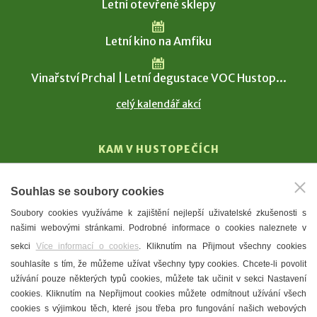
Letní otevřené sklepy
Letní kino na Amfiku
Vinařství Prchal | Letní degustace VOC Hustop...
celý kalendář akcí
KAM V HUSTOPEČÍCH
Vinařství
Souhlas se soubory cookies
T. G. Masaryk
Soubory cookies využíváme k zajištění nejlepší uživatelské zkušenosti s
Mandloně
našimi webovými stránkami. Podrobné informace o cookies naleznete v
Ubytování
sekci
Více informací o cookies
. Kliknutím na Přijmout všechny cookies
Restaurace
souhlasíte s tím, že můžeme užívat všechny typy cookies. Chcete-li povolit
užívání pouze některých typů cookies, můžete tak učinit v sekci Nastavení
Městské muzeum a galerie
cookies. Kliknutím na Nepřijmout cookies můžete odmítnout užívání všech
Denní meníčka
cookies s výjimkou těch, které jsou třeba pro fungování našich webových