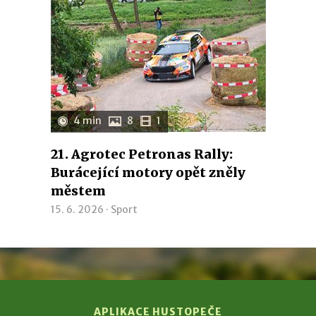
4 min
8
1
21. Agrotec Petronas Rally:
Burácející motory opět zněly
městem
15. 6. 2026 ·
Sport
APLIKACE HUSTOPEČE