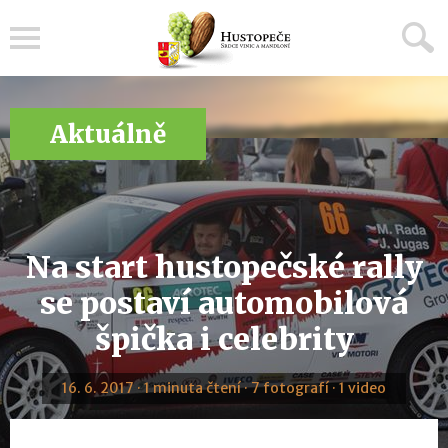
Menu
Aktuálně
Na start hustopečské rally
se postaví automobilová
špička i celebrity
16. 6. 2017 · 1 minuta čtení · 7 fotografí · 1 video