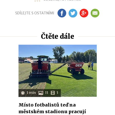
SDÍLEJTE S OSTATNÍMI
FB
TW
GP
EM
Čtěte dále
1 min
11
1
Místo fotbalistů teď na
městském stadionu pracují