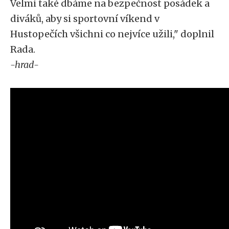
Velmi také dbáme na bezpečnost posádek a
diváků, aby si sportovní víkend v
Hustopečích všichni co nejvíce užili," doplnil
Rada.
-hrad-