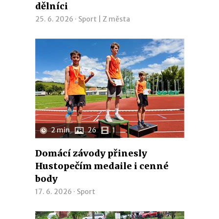
dělníci
25. 6. 2026 ·
Sport
|
Z města
2 min
26
1
Domácí závody přinesly
Hustopečím medaile i cenné
body
17. 6. 2026 ·
Sport