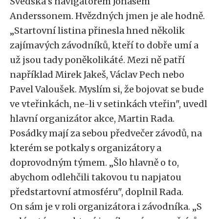
Švédska s navigátorem Jonasem
Anderssonem. Hvězdných jmen je ale hodně.
„Startovní listina přinesla hned několik
zajímavých závodníků, kteří to dobře umí a
už jsou tady poněkolikáté. Mezi ně patří
například Mirek Jakeš, Václav Pech nebo
Pavel Valoušek. Myslím si, že bojovat se bude
ve vteřinkách, ne-li v setinkách vteřin", uvedl
hlavní organizátor akce, Martin Rada.
Posádky mají za sebou předvečer závodů, na
kterém se potkaly s organizátory a
doprovodným týmem. „Šlo hlavně o to,
abychom odlehčili takovou tu napjatou
předstartovní atmosféru", doplnil Rada.
On sám je v roli organizátora i závodníka. „S