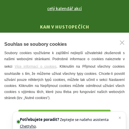
celý kalendář akcí
KAM V HUSTOPEČÍCH
Vinařství
Souhlas se soubory cookies
T. G. Masaryk
Soubory cookies využíváme k zajištění nejlepší uživatelské zkušenosti s
Mandloně
našimi webovými stránkami. Podrobné informace o cookies naleznete v
Ubytování
sekci
Více informací o cookies
. Kliknutím na Přijmout všechny cookies
Restaurace
souhlasíte s tím, že můžeme užívat všechny typy cookies. Chcete-li povolit
užívání pouze některých typů cookies, můžete tak učinit v sekci Nastavení
Městské muzeum a galerie
cookies. Kliknutím na Nepřijmout cookies můžete odmítnout užívání všech
Denní meníčka
cookies s výjimkou těch, které jsou třeba pro fungování našich webových
stránek (tzv. „Nutné cookies“).
Mapa města
Přijmout všechny cookies
Potřebujete poradit?
Zeptejte se našeho asistenta
Chettyho
.