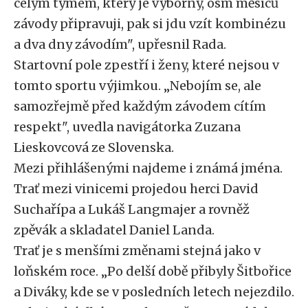
celým týmem, který je výborný, osm měsíců
závody připravuji, pak si jdu vzít kombinézu
a dva dny závodím", upřesnil Rada.
Startovní pole zpestří i ženy, které nejsou v
tomto sportu výjimkou. „Nebojím se, ale
samozřejmě před každým závodem cítím
respekt", uvedla navigátorka Zuzana
Lieskovcová ze Slovenska.
Mezi přihlášenými najdeme i známá jména.
Trať mezi vinicemi projedou herci David
Suchařípa a Lukáš Langmajer a rovněž
zpěvák a skladatel Daniel Landa.
Trať je s menšími změnami stejná jako v
loňském roce. „Po delší době přibyly Šitbořice
a Diváky, kde se v posledních letech nejezdilo.