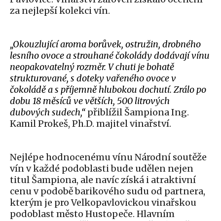
za nejlepší kolekci vín.
„Okouzlující aroma borůvek, ostružin, drobného
lesního ovoce a strouhané čokolády dodávají vínu
neopakovatelný rozměr. V chuti je bohatě
strukturované, s doteky vařeného ovoce v
čokoládě a s příjemně hlubokou dochutí. Zrálo po
dobu 18 měsíců ve větších, 500 litrových
dubových sudech,“
přiblížil Šampiona Ing.
Kamil Prokeš, Ph.D. majitel vinařství.
Nejlépe hodnocenému vínu Národní soutěže
vín v každé podoblasti bude udělen nejen
titul Šampiona, ale navíc získá i atraktivní
cenu v podobě barikového sudu od partnera,
kterým je pro Velkopavlovickou vinařskou
podoblast město Hustopeče. Hlavním