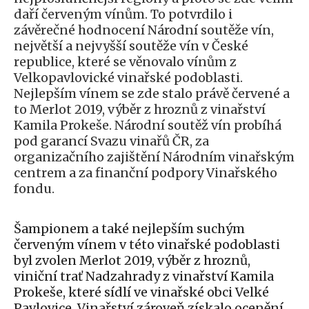
daří červeným vínům. To potvrdilo i
závěrečné hodnocení Národní soutěže vín,
největší a nejvyšší soutěže vín v České
republice, které se věnovalo vínům z
Velkopavlovické vinařské podoblasti.
Nejlepším vínem se zde stalo právě červené a
to Merlot 2019, výběr z hroznů z vinařství
Kamila Prokeše. Národní soutěž vín probíhá
pod garancí Svazu vinařů ČR, za
organizačního zajištění Národním vinařským
centrem a za finanční podpory Vinařského
fondu.
Šampionem a také nejlepším suchým
červeným vínem v této vinařské podoblasti
byl zvolen Merlot 2019, výběr z hroznů,
viniční trať Nadzahrady z vinařství Kamila
Prokeše, které sídlí ve vinařské obci Velké
Pavlovice. Vinařství zároveň získalo ocenění