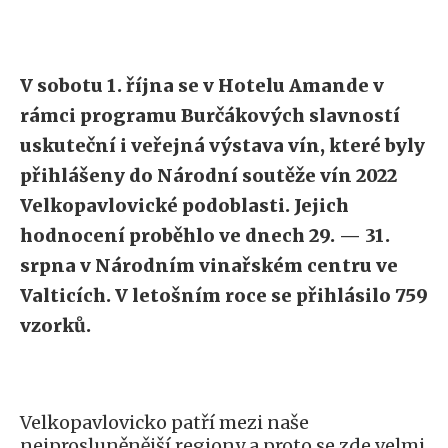
V sobotu 1. října se v Hotelu Amande v
rámci programu Burčákových slavností
uskuteční i veřejná výstava vín, které byly
přihlášeny do Národní soutěže vín 2022
Velkopavlovické podoblasti. Jejich
hodnocení proběhlo ve dnech 29. — 31.
srpna v Národním vinařském centru ve
Valticích. V letošním roce se přihlásilo 759
vzorků.
Velkopavlovicko patří mezi naše
nejprosluněnější regiony a proto se zde velmi