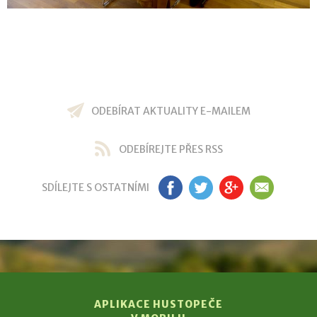
ODEBÍRAT AKTUALITY E-MAILEM
ODEBÍREJTE PŘES RSS
SDÍLEJTE S OSTATNÍMI
FB
TW
GP
EM
APLIKACE HUSTOPEČE