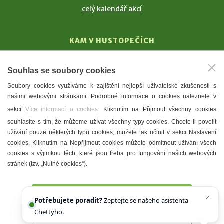
celý kalendář akcí
KAM V HUSTOPEČÍCH
Vinařství
Souhlas se soubory cookies
T. G. Masaryk
Soubory cookies využíváme k zajištění nejlepší uživatelské zkušenosti s
Mandloně
našimi webovými stránkami. Podrobné informace o cookies naleznete v
Ubytování
sekci
Více informací o cookies
. Kliknutím na Přijmout všechny cookies
Restaurace
souhlasíte s tím, že můžeme užívat všechny typy cookies. Chcete-li povolit
užívání pouze některých typů cookies, můžete tak učinit v sekci Nastavení
Městské muzeum a galerie
cookies. Kliknutím na Nepřijmout cookies můžete odmítnout užívání všech
Denní meníčka
cookies s výjimkou těch, které jsou třeba pro fungování našich webových
stránek (tzv. „Nutné cookies“).
Mapa města
Přijmout všechny cookies
Potřebujete poradit?
Zeptejte se našeho asistenta
Chettyho
.