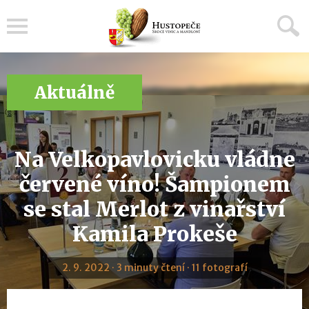
Menu
Aktuálně
Na Velkopavlovicku vládne
červené víno! Šampionem
se stal Merlot z vinařství
Kamila Prokeše
2. 9. 2022 · 3 minuty čtení · 11 fotografí