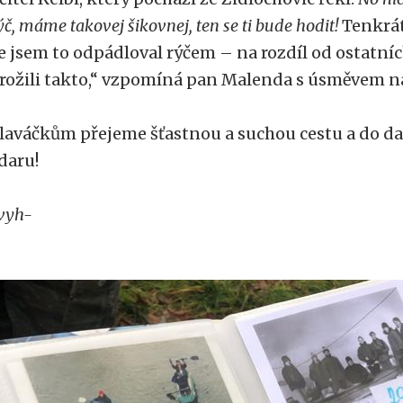
ýč, máme takovej šikovnej, ten se ti bude hodit!
Tenkrát
e jsem to odpádloval rýčem – na rozdíl od ostatníc
rožili takto,“ vzpomíná pan Malenda s úsměvem na
laváčkům přejeme šťastnou a suchou cestu a do da
daru!
vyh-