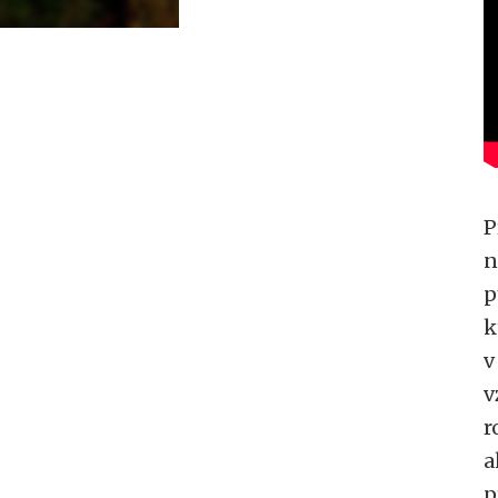
P
n
p
k
v
v
r
a
p