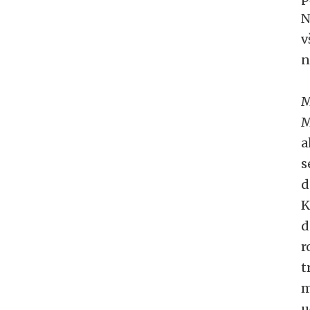
N
v
n
M
M
a
s
d
K
d
r
t
m
u