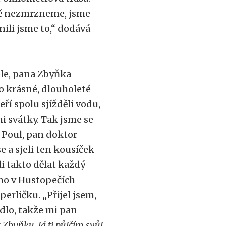
itě nezmrzneme, jsme
nili jsme to,“ dodává
ele, pana Zbyňka
o krásné, dlouholeté
eří spolu sjížděli vodu,
i svátky. Tak jsme se
 Poul, pan doktor
se a sjeli ten kousíček
i takto dělat každý
oho v Hustopečích
erličku. „Přijel jsem,
ádlo, takže mi pan
 Zbyňku, já ti půjčím svůj