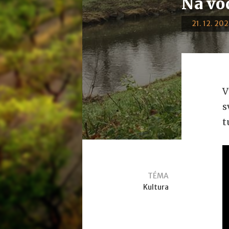
Na vod
21. 12. 202
V
s
t
TÉMA
Kultura