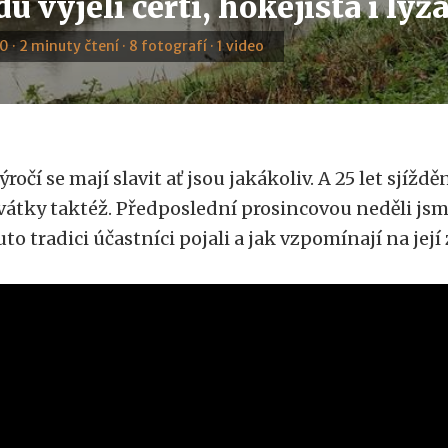
u vyjeli čerti, hokejista i lyž
0 · 2 minuty čtení · 8 fotografí · 1 video
ýročí se mají slavit ať jsou jakákoliv. A 25 let sjíž
vátky taktéž. Předposlední prosincovou neděli jsme
uto tradici účastníci pojali a jak vzpomínají na její