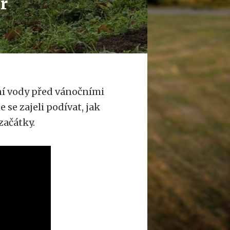
ař
dění vody před vánočními
 se zajeli podívat, jak
 začátky.