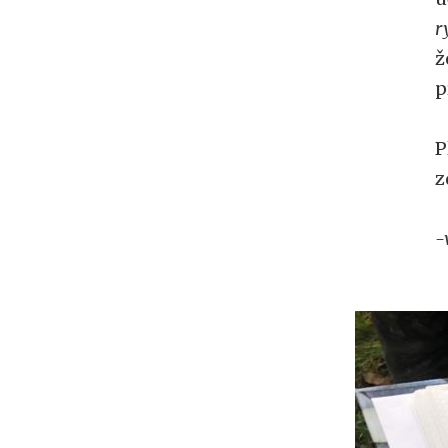
r
ž
p
P
z
-