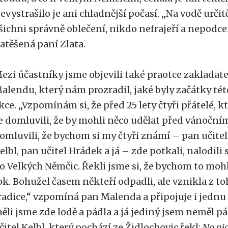
evystrašilo je ani chladnější počasí. „Na vodě urč
šichni správně oblečení, nikdo nefrajeří a nepodce
atěšená paní Zlata.
ezi účastníky jsme objevili také praotce zakladat
alendu, který nám prozradil, jaké byly začátky tét
kce. „Vzpomínám si, že před 25 lety čtyři přátelé, kt
e domluvili, že by mohli něco udělat před vánočním
omluvili, že bychom si my čtyři známí – pan učitel
elbl, pan učitel Hrádek a já – zde potkali, nalodili 
o Velkých Němčic. Řekli jsme si, že bychom to mohl
ok. Bohužel časem někteří odpadli, ale vznikla z t
radice,“ vzpomíná pan Malenda a připojuje i jednu p
ěli jsme zde lodě a pádla a já jediný jsem neměl p
čitel Kelbl, který pochází ze Židlochovic řekl:
No nic