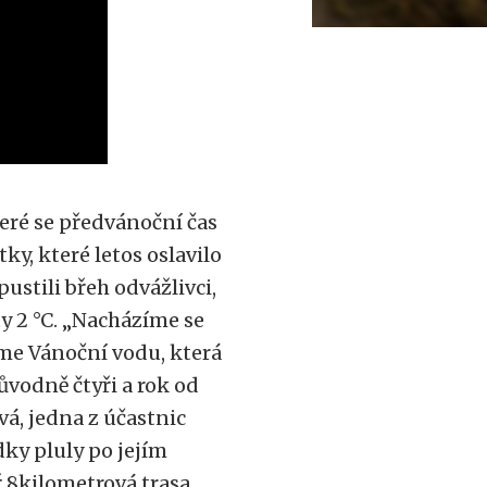
teré se předvánoční čas
ky, které letos oslavilo
pustili břeh odvážlivci,
ty 2 °C. „Nacházíme se
eme Vánoční vodu, která
původně čtyři a rok od
vá, jedna z účastnic
dky pluly po jejím
 8kilometrová trasa.