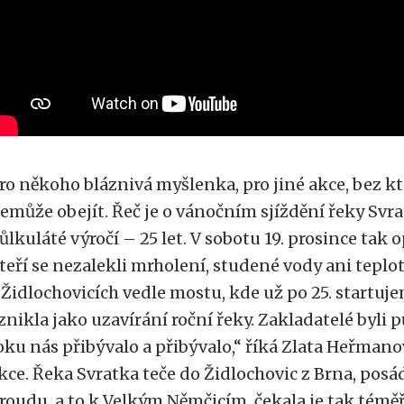
ro někoho bláznivá myšlenka, pro jiné akce, bez k
emůže obejít. Řeč je o vánočním sjíždění řeky Svrat
ůlkuláté výročí – 25 let. V sobotu 19. prosince tak o
teří se nezalekli mrholení, studené vody ani teplo
 Židlochovicích vedle mostu, kde už po 25. startuj
znikla jako uzavírání roční řeky. Zakladatelé byli 
oku nás přibývalo a přibývalo,“ říká Zlata Heřmano
kce. Řeka Svratka teče do Židlochovic z Brna, posá
roudu, a to k Velkým Němčicím, čekala je tak téměř