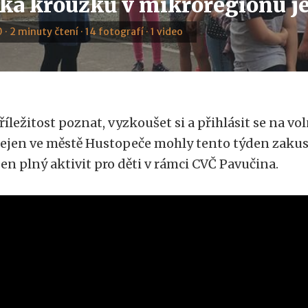
ka kroužků v mikroregionu j
 · 2 minuty čtení · 14 fotografí · 1 video
říležitost poznat, vyzkoušet si a přihlásit se na vo
ejen ve městě Hustopeče mohly tento týden zakusit
en plný aktivit pro děti v rámci CVČ Pavučina.