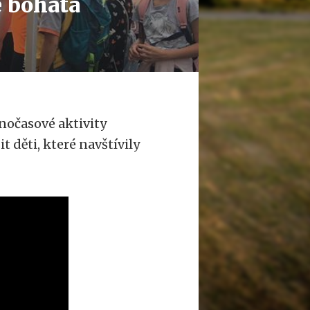
e bohatá
lnočasové aktivity
 děti, které navštívily