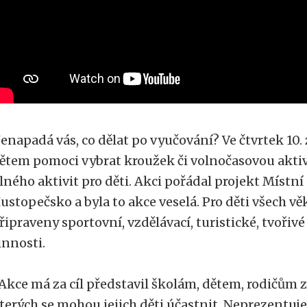
enapadá vás, co dělat po vyučování? Ve čtvrtek 10. 
ětem pomoci vybrat kroužek či volnočasovou aktiv
lného aktivit pro děti. Akci pořádal projekt Místní
ustopečsko a byla to akce veselá. Pro děti všech v
řipraveny sportovní, vzdělávací, turistické, tvořivé
innosti.
Akce má za cíl představil školám, dětem, rodičům z
terých se mohou jejich děti účastnit. Neprezentuje