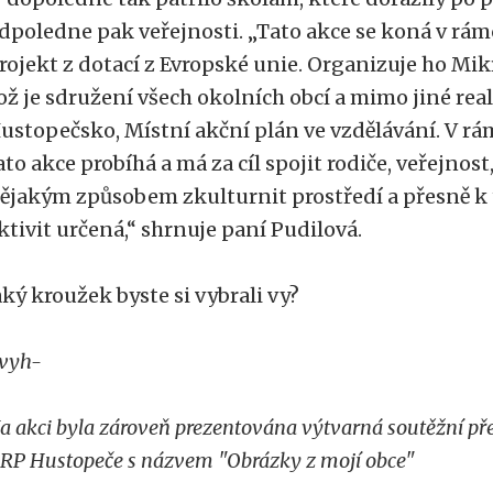
dpoledne pak veřejnosti. „Tato akce se koná v rámci
rojekt z dotací z Evropské unie. Organizuje ho Mi
ož je sdružení všech okolních obcí a mimo jiné rea
ustopečsko, Místní akční plán ve vzdělávání. V rá
ato akce probíhá a má za cíl spojit rodiče, veřejnost,
ějakým způsobem zkulturnit prostředí a přesně k
ktivit určená,“ shrnuje paní Pudilová.
aký kroužek byste si vybrali vy?
vyh-
a akci byla zároveň prezentována výtvarná soutěžní pře
RP Hustopeče s názvem "Obrázky z mojí obce"