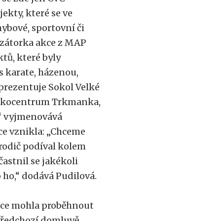
ekty, které se ve
hybové, sportovní či
nizátorka akce z MAP
tů, které byly
s karate, házenou,
u prezentuje Sokol Velké
, Ekocentrum Trkmanka,
,“ vyjmenovává
kce vznikla: „Chceme
e rodič podíval kolem
častnil se jakékoli
o ho,“ dodává Pudilová.
akce mohla proběhnout
předchozí domluvě,