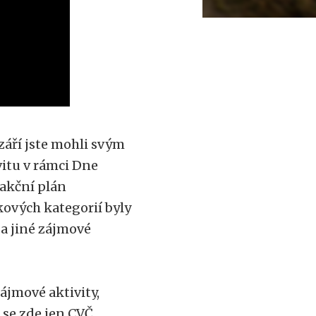
září jste mohli svým
itu v rámci Dne
 akční plán
ěkových kategorií byly
 a jiné zájmové
ájmové aktivity,
 se zde jen CVČ