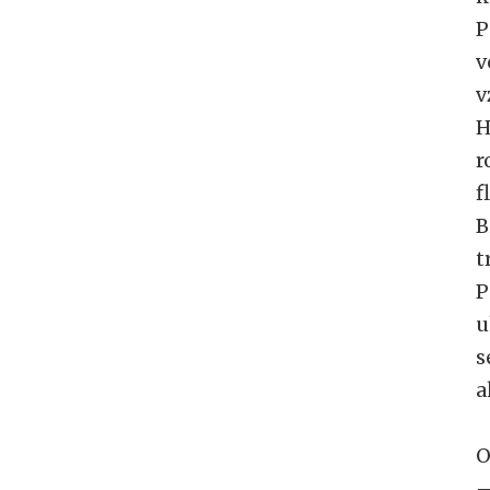
P
v
v
H
r
f
B
t
P
u
s
a
O
–