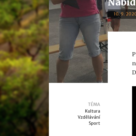
Nabíd
10. 9. 2020
P
n
D
TÉMA
Kultura
Vzdělávání
Sport