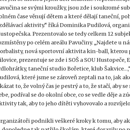
avučina se svými kroužky, jsou zde i soukromé subj
olném čase věnují dětem a které dělají taneční, po
zdělávací aktivity.“ říká Dominika Pudilová, orga
ustopečska. Prezentovalo se tedy celkem 12 subjek
ozmístěny po celém areálu Pavučiny. „Najdete u ná
lorbalisty, nová sportovní aktivita kin-ball, ktero
ilovice, prezentuje se zde i SOŠ a SOU Hustopeče
rdlohrátky, taneční studio Bořetice, klub Šakvice…
udilová, které jsme se zároveň zeptali na to, jak a
kázat to, že volný čas je pestrý a to, že stačí, aby s
ebe, podíval se do okolní obce, co se vedle děje a zú
ktivity tak, aby to jeho dítěti vyhovovalo a rozvíjel
rganizátoři podnikli veškeré kroky k tomu, aby 
 dopoledne tak patřilo školám, které dorazily po 