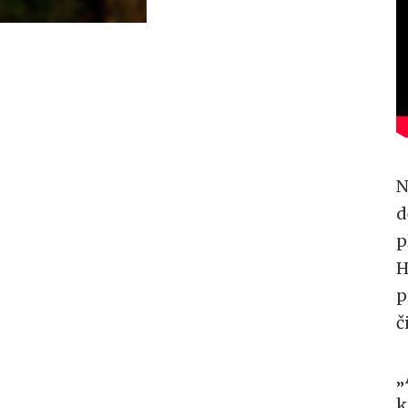
N
d
p
H
p
č
„
k