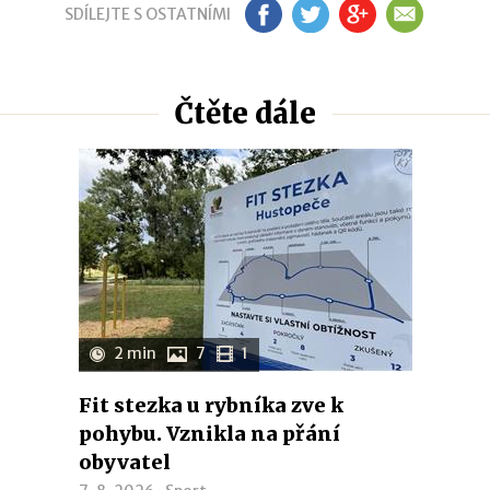
SDÍLEJTE S OSTATNÍMI
FB
TW
GP
EM
Čtěte dále
2 min
7
1
Fit stezka u rybníka zve k
pohybu. Vznikla na přání
obyvatel