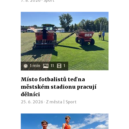
7. 8. 2026 ·
Sport
1 min
11
1
Místo fotbalistů teď na
městském stadionu pracují
dělníci
25. 6. 2026 ·
Z města
|
Sport