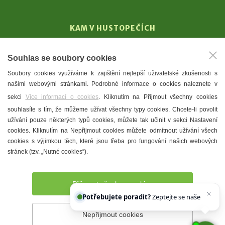
KAM V HUSTOPEČÍCH
Vinařství
Souhlas se soubory cookies
T. G. Masaryk
Soubory cookies využíváme k zajištění nejlepší uživatelské zkušenosti s
Mandloně
našimi webovými stránkami. Podrobné informace o cookies naleznete v
Ubytování
sekci
Více informací o cookies
. Kliknutím na Přijmout všechny cookies
Restaurace
souhlasíte s tím, že můžeme užívat všechny typy cookies. Chcete-li povolit
užívání pouze některých typů cookies, můžete tak učinit v sekci Nastavení
Městské muzeum a galerie
cookies. Kliknutím na Nepřijmout cookies můžete odmítnout užívání všech
Denní meníčka
cookies s výjimkou těch, které jsou třeba pro fungování našich webových
stránek (tzv. „Nutné cookies“).
Mapa města
Přijmout všechny cookies
Potřebujete poradit?
Zeptejte se našeho asistenta
Chetty
Nepřijmout cookies
Prohlášení o přístupnosti
Správce webu
2026 © Město