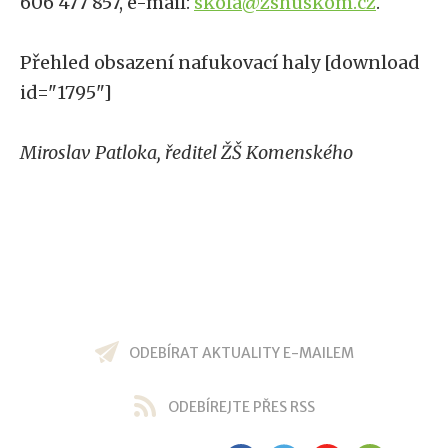
606 477 857, e-mail:
skola@zshuskom.cz
.
Přehled obsazení nafukovací haly [download
id="1795"]
Miroslav Patloka, ředitel ŽŠ Komenského
ODEBÍRAT AKTUALITY E-MAILEM
ODEBÍREJTE PŘES RSS