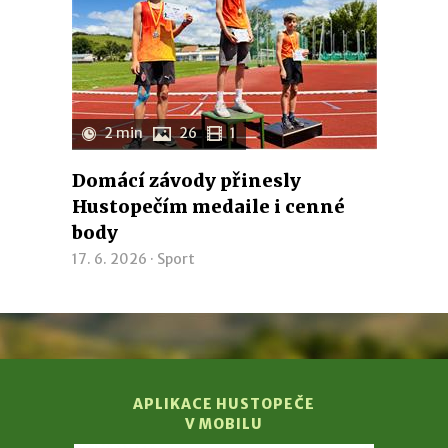
2 min
26
1
Domácí závody přinesly
Hustopečím medaile i cenné
body
17. 6. 2026 ·
Sport
APLIKACE HUSTOPEČE
V MOBILU