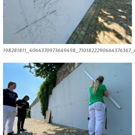
198281811_4064370973649498_7101822290664376367_