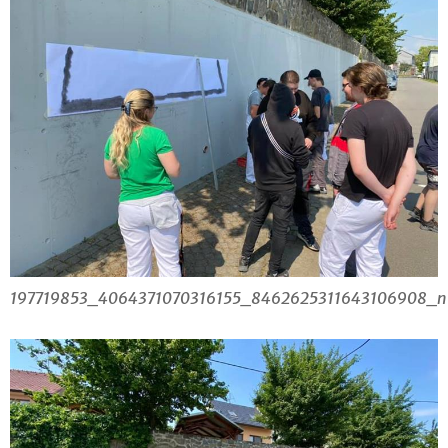
197719853_4064371070316155_8462625311643106908_n