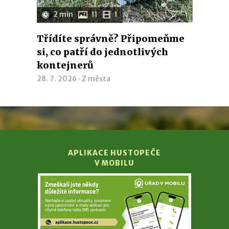
2 min
11
1
Třídíte správně? Připomeňme
si, co patří do jednotlivých
kontejnerů
28. 7. 2026 ·
Z města
APLIKACE HUSTOPEČE
V MOBILU