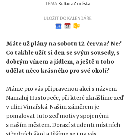
TÉMA
Kultura
Z města
ULOŽIT DO KALENDÁŘE
Google kalendář
iCal kalendář
Outlook kalendář
Máte už plány na sobotu 12. června? Ne?
Co takhle užít si den se svým sousedy, s
dobrým vínem a jídlem, a ještě u toho
udělat něco krásného pro své okolí?
Máme pro vás připravenou akci s názvem
Namaluj Hustopeče, při které zkrášlíme zeď
v ulici Vinařská. Našim záměrem je
pomalovat tuto zeď motivy spojenými
s naším městem. Dorazí studenti místních
středních škol a těšíme se i na vás.