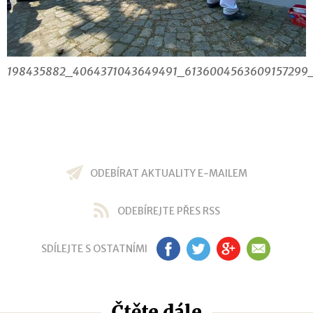
198435882_4064371043649491_6136004563609157299
ODEBÍRAT AKTUALITY E-MAILEM
ODEBÍREJTE PŘES RSS
SDÍLEJTE S OSTATNÍMI
FB
TW
GP
EM
Čtěte dále