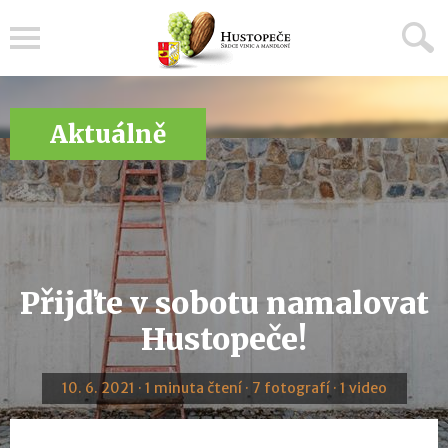
Menu
Aktuálně
Přijďte v sobotu namalovat
Hustopeče!
10. 6. 2021 · 1 minuta čtení · 7 fotografí · 1 video