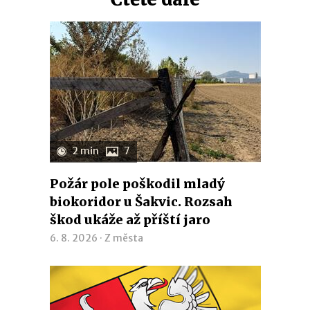
2 min
7
Požár pole poškodil mladý
biokoridor u Šakvic. Rozsah
škod ukáže až příští jaro
6. 8. 2026 ·
Z města