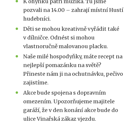
K ohýnku patří muzika. Tu jsme
pozvali na 14.00 – zahrají místní Hustí
hudebníci.
Děti se mohou kreativně vyřádit také
v dílničce. Odnést si mohou
vlastnoručně malovanou placku.
Naše milé hospodyňky, máte recept na
nejlepší pomazánku na světě?
Přineste nám ji na ochutnávku, pečivo
zajistíme.
Akce bude spojena s dopravním
omezením. Upozorňujeme majitele
garáží, že v den konání akce bude do
ulice Vinařská zákaz vjezdu.