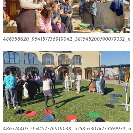
486358620_954157736919042_381545200790079032_n
486374407_954157776919038_5258533074775169979_n