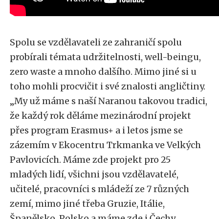
Spolu se vzdělavateli ze zahraničí spolu
probírali témata udržitelnosti, well-beingu,
zero waste a mnoho dalšího. Mimo jiné si u
toho mohli procvičit i své znalosti angličtiny.
„My už máme s naší Naranou takovou tradici,
že každý rok děláme mezinárodní projekt
přes program Erasmus+ a i letos jsme se
zázemím v Ekocentru Trkmanka ve Velkých
Pavlovicích. Máme zde projekt pro 25
mladých lidí, všichni jsou vzdělavatelé,
učitelé, pracovníci s mládeží ze 7 různých
zemí, mimo jiné třeba Gruzie, Itálie,
Španělsko, Polsko a máme zde i Čechy.