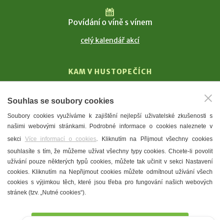
Povídání o víně s vínem
celý kalendář akcí
KAM V HUSTOPEČÍCH
Vinařství
Souhlas se soubory cookies
T. G. Masaryk
Soubory cookies využíváme k zajištění nejlepší uživatelské zkušenosti s
Mandloně
našimi webovými stránkami. Podrobné informace o cookies naleznete v
Ubytování
sekci
Více informací o cookies
. Kliknutím na Přijmout všechny cookies
Restaurace
souhlasíte s tím, že můžeme užívat všechny typy cookies. Chcete-li povolit
užívání pouze některých typů cookies, můžete tak učinit v sekci Nastavení
Městské muzeum a galerie
cookies. Kliknutím na Nepřijmout cookies můžete odmítnout užívání všech
Denní meníčka
cookies s výjimkou těch, které jsou třeba pro fungování našich webových
stránek (tzv. „Nutné cookies“).
Mapa města