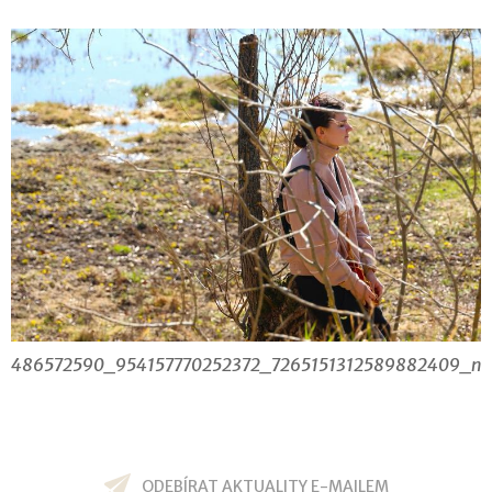
486572590_954157770252372_7265151312589882409_n
ODEBÍRAT AKTUALITY E-MAILEM