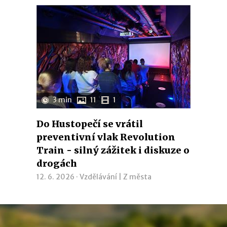
3 min
11
1
Do Hustopečí se vrátil
preventivní vlak Revolution
Train - silný zážitek i diskuze o
drogách
12. 6. 2026 ·
Vzdělávání
|
Z města