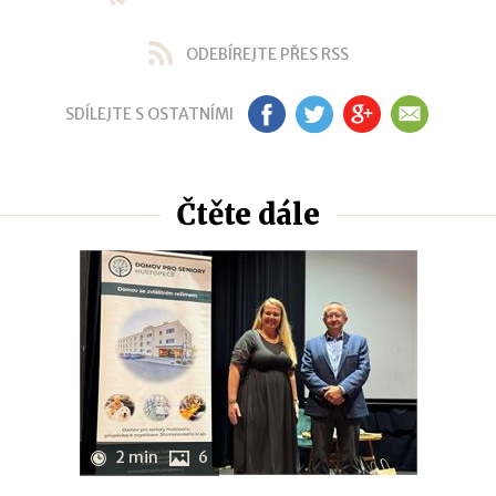
ODEBÍREJTE PŘES RSS
SDÍLEJTE S OSTATNÍMI
FB
TW
GP
EM
Čtěte dále
2 min
6