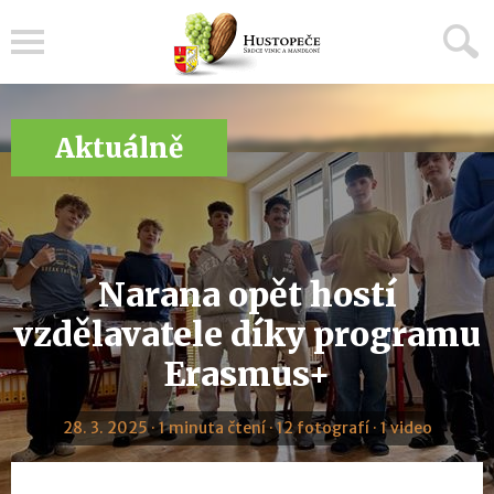
Menu
Aktuálně
Narana opět hostí
vzdělavatele díky programu
Erasmus+
28. 3. 2025 · 1 minuta čtení · 12 fotografí · 1 video