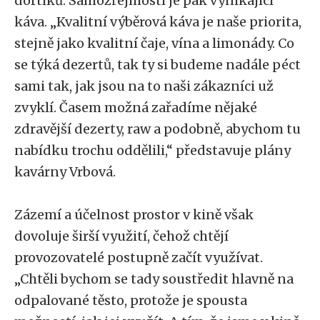
dortíků. Samozřejmostí je pak vynikající
káva. „Kvalitní výběrová káva je naše priorita,
stejně jako kvalitní čaje, vína a limonády. Co
se týká dezertů, tak ty si budeme nadále péct
sami tak, jak jsou na to naši zákazníci už
zvyklí. Časem možná zařadíme nějaké
zdravější dezerty, raw a podobně, abychom tu
nabídku trochu oddělili,“ představuje plány
kavárny Vrbová.
Zázemí a účelnost prostor v kině však
dovoluje širší využití, čehož chtějí
provozovatelé postupně začít využívat.
„Chtěli bychom se tady soustředit hlavně na
odpalované těsto, protože je spousta