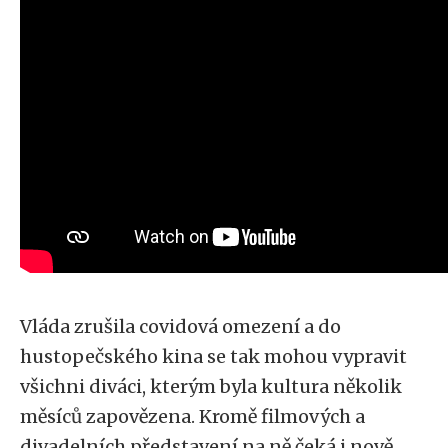
Vláda zrušila covidová omezení a do
hustopečského kina se tak mohou vypravit
všichni diváci, kterým byla kultura několik
měsíců zapovězena. Kromě filmových a
divadelních představení na ně čeká i nově