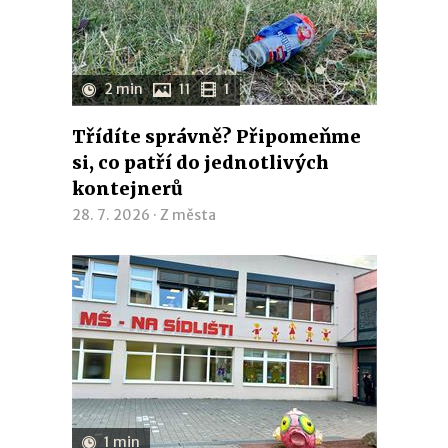
2 min
11
1
Třídíte správně? Připomeňme
si, co patří do jednotlivých
kontejnerů
28. 7. 2026 ·
Z města
1 min