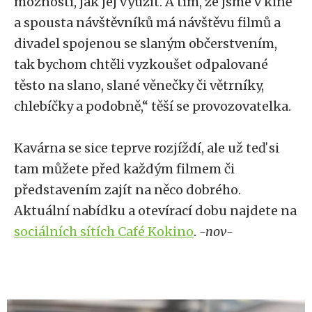
možností, jak jej využít. A tím, že jsme v kině
a spousta návštěvníků má návštěvu filmů a
divadel spojenou se slaným občerstvením,
tak bychom chtěli vyzkoušet odpalované
těsto na slano, slané věnečky či větrníky,
chlebíčky a podobně,“ těší se provozovatelka.
Kavárna se sice teprve rozjíždí, ale už teď si
tam můžete před každým filmem či
představením zajít na něco dobrého.
Aktuální nabídku a otevírací dobu najdete na
sociálních sítích Café Kokino
.
-nov-