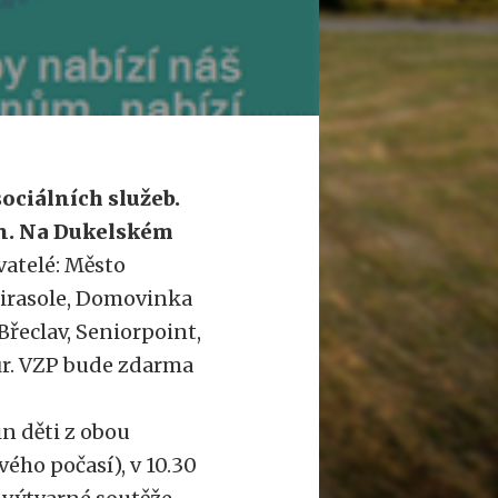
sociálních služeb.
ion. Na Dukelském
vatelé: Město
irasole, Domovinka
Břeclav, Seniorpoint,
ůr. VZP bude zdarma
n děti z obou
ého počasí), v 10.30