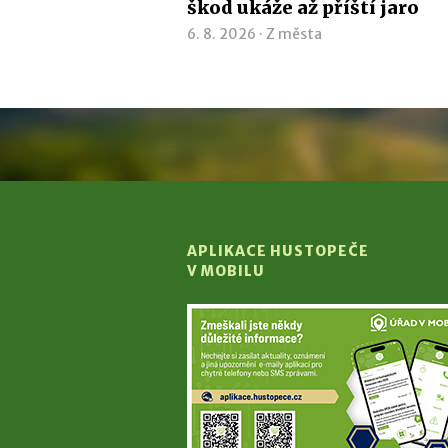
škod ukáže až příští jaro
6. 8. 2026 ·
Z města
APLIKACE HUSTOPEČE
V MOBILU