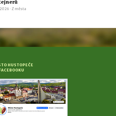
tejnerů
 2026 ·
Z města
STO HUSTOPEČE
 FACEBOOKU