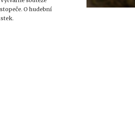
 výtvarné soutěže
ustopeče. O hudební
stek.