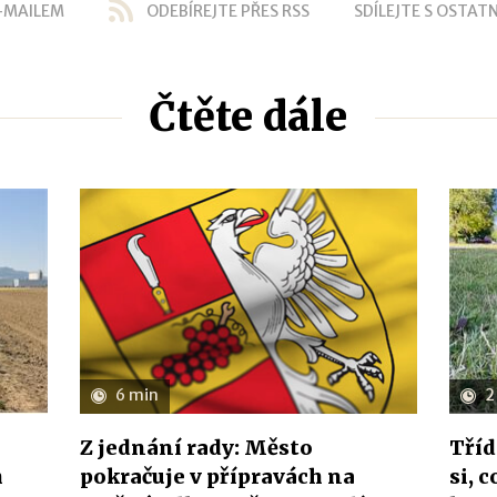
-MAILEM
ODEBÍREJTE PŘES RSS
SDÍLEJTE S OSTATN
Čtěte dále
6 min
2
Z jednání rady: Město
Tříd
h
pokračuje v přípravách na
si, 