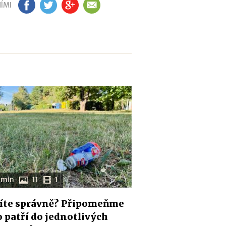
ÍMI
FB
TW
GP
EM
 min
11
1
íte správně? Připomeňme
co patří do jednotlivých