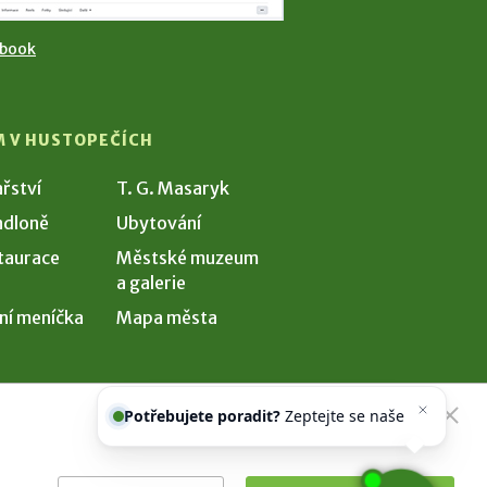
ebook
M V HUSTOPEČÍCH
ařství
T. G. Masaryk
dloně
Ubytování
taurace
Městské muzeum
a galerie
ní meníčka
Mapa města
Potřebujete poradit?
Zeptejte se
našeho asistenta
Chettyho
.