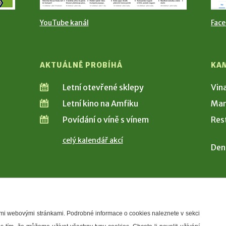
YouTube kanál
Fac
AKTUÁLNĚ PROBÍHÁ
KA
Letní otevřené sklepy
Vin
Letní kino na Amfiku
Man
Povídání o víně s vínem
Res
celý kalendář akcí
Den
šimi webovými stránkami. Podrobné informace o cookies naleznete v sekci