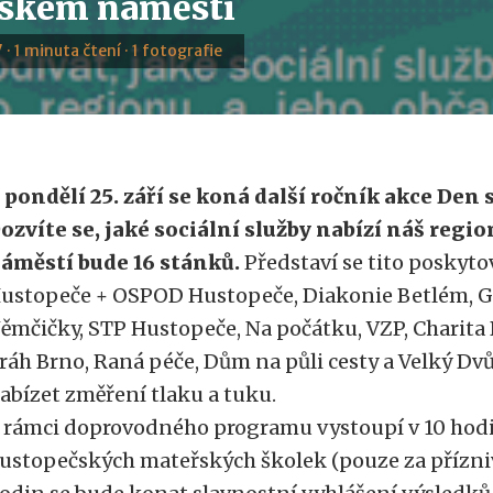
ském náměstí
 · 1 minuta čtení · 1 fotografie
 pondělí 25. září se koná další ročník akce Den 
ozvíte se, jaké sociální služby nabízí náš reg
áměstí bude 16 stánků.
Představí se tito poskyto
ustopeče + OSPOD Hustopeče, Diakonie Betlém, G
ěmčičky, STP Hustopeče, Na počátku, VZP, Charita 
ráh Brno, Raná péče, Dům na půli cesty a Velký Dv
abízet změření tlaku a tuku.
 rámci doprovodného programu vystoupí v 10 hodi
ustopečských mateřských školek (pouze za přízniv