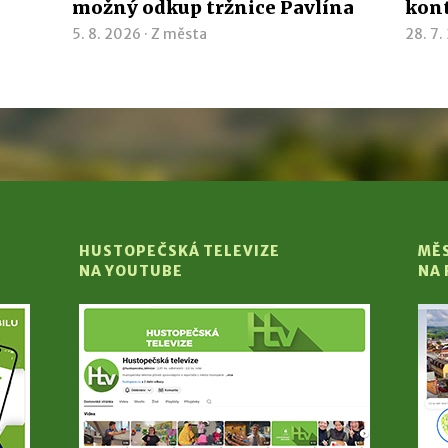
možný odkup tržnice Pavlína
kon
5. 8. 2026 ·
Z města
28. 7.
HUSTOPEČSKÁ TELEVIZE
MĚ
NA YOUTUBE
NA