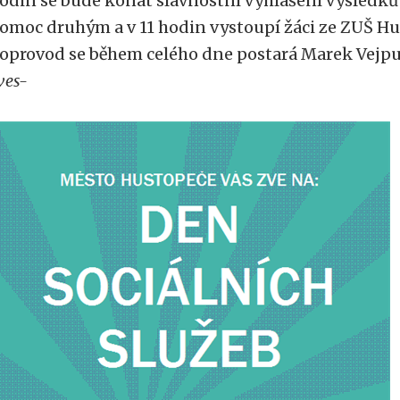
odin se bude konat slavnostní vyhlášení výsledků
omoc druhým a v 11 hodin vystoupí žáci ze ZUŠ H
oprovod se během celého dne postará Marek Vejpu
ves-