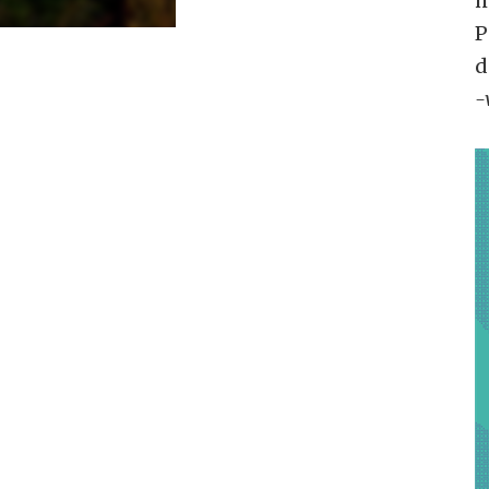
h
P
d
-