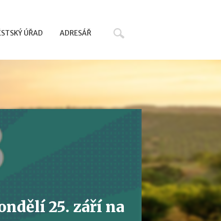
Hledat
STSKÝ ÚŘAD
ADRESÁŘ
ndělí 25. září na