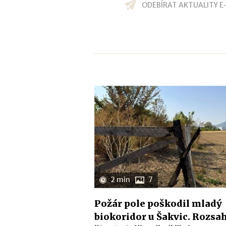
ODEBÍRAT AKTUALITY E
2 min
7
Požár pole poškodil mladý
biokoridor u Šakvic. Rozsa