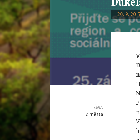
Dukel
20. 9. 2017
V
D
n
H
N
P
TÉMA
n
Z města
V
h