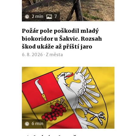
2 min
7
Požár pole poškodil mladý
biokoridor u Šakvic. Rozsah
škod ukáže až příští jaro
6. 8. 2026 ·
Z města
6 min