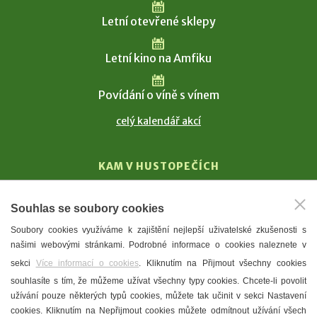
Letní otevřené sklepy
Letní kino na Amfiku
Povídání o víně s vínem
celý kalendář akcí
KAM V HUSTOPEČÍCH
Vinařství
Souhlas se soubory cookies
T. G. Masaryk
Soubory cookies využíváme k zajištění nejlepší uživatelské zkušenosti s
Mandloně
našimi webovými stránkami. Podrobné informace o cookies naleznete v
Ubytování
sekci
Více informací o cookies
. Kliknutím na Přijmout všechny cookies
Restaurace
souhlasíte s tím, že můžeme užívat všechny typy cookies. Chcete-li povolit
užívání pouze některých typů cookies, můžete tak učinit v sekci Nastavení
Městské muzeum a galerie
cookies. Kliknutím na Nepřijmout cookies můžete odmítnout užívání všech