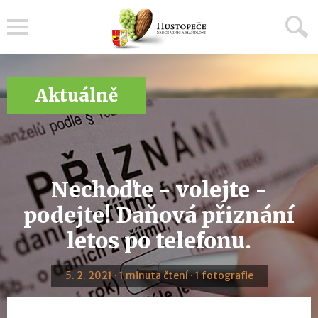
Menu
Aktuálně
Nechoďte - volejte -
podejte! Daňová přiznání
letos po telefonu.
5. 2. 2021 · 1 minuta čtení · 1 fotografie