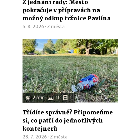
Z jednání rady: Město
pokračuje v přípravách na
možný odkup tržnice Pavlína
5. 8. 2026 ·
Z města
2 min
11
1
Třídíte správně? Připomeňme
si, co patří do jednotlivých
kontejnerů
28. 7. 2026 ·
Z města