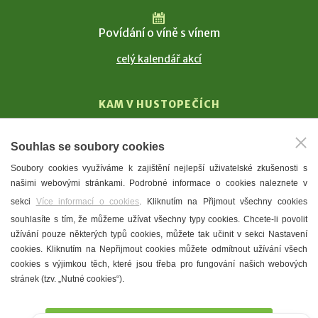
Povídání o víně s vínem
celý kalendář akcí
KAM V HUSTOPEČÍCH
Vinařství
Souhlas se soubory cookies
T. G. Masaryk
Soubory cookies využíváme k zajištění nejlepší uživatelské zkušenosti s
Mandloně
našimi webovými stránkami. Podrobné informace o cookies naleznete v
Ubytování
sekci
Více informací o cookies
. Kliknutím na Přijmout všechny cookies
Restaurace
souhlasíte s tím, že můžeme užívat všechny typy cookies. Chcete-li povolit
užívání pouze některých typů cookies, můžete tak učinit v sekci Nastavení
Městské muzeum a galerie
cookies. Kliknutím na Nepřijmout cookies můžete odmítnout užívání všech
Denní meníčka
cookies s výjimkou těch, které jsou třeba pro fungování našich webových
stránek (tzv. „Nutné cookies“).
Mapa města