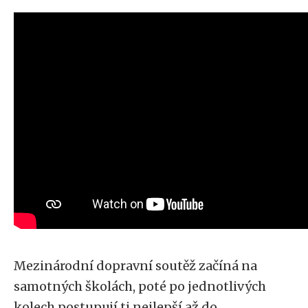
Mezinárodní dopravní soutěž začíná na
samotných školách, poté po jednotlivých
kolech postupují ti nejlepší až do