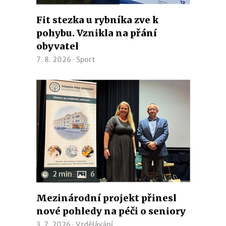
Fit stezka u rybníka zve k
pohybu. Vznikla na přání
obyvatel
7. 8. 2026 ·
Sport
2 min
6
Mezinárodní projekt přinesl
nové pohledy na péči o seniory
3. 7. 2026 ·
Vzdělávání