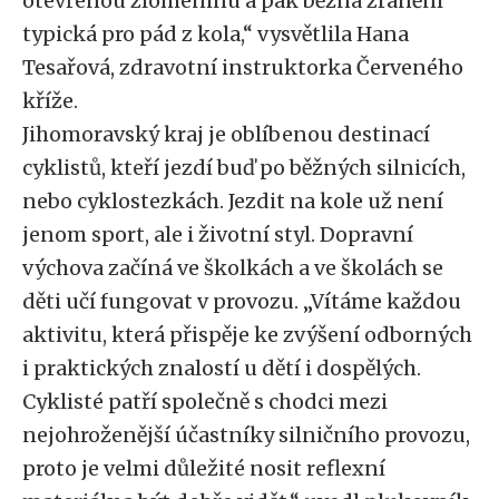
otevřenou zlomeninu a pak běžná zranění
typická pro pád z kola,“ vysvětlila Hana
Tesařová, zdravotní instruktorka Červeného
kříže.
Jihomoravský kraj je oblíbenou destinací
cyklistů, kteří jezdí buď po běžných silnicích,
nebo cyklostezkách. Jezdit na kole už není
jenom sport, ale i životní styl. Dopravní
výchova začíná ve školkách a ve školách se
děti učí fungovat v provozu. „Vítáme každou
aktivitu, která přispěje ke zvýšení odborných
i praktických znalostí u dětí i dospělých.
Cyklisté patří společně s chodci mezi
nejohroženější účastníky silničního provozu,
proto je velmi důležité nosit reflexní