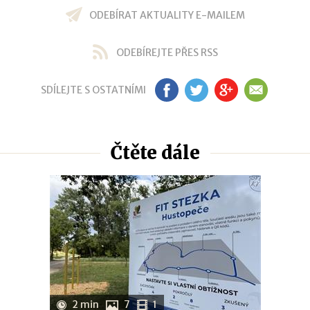
ODEBÍRAT AKTUALITY E-MAILEM
ODEBÍREJTE PŘES RSS
SDÍLEJTE S OSTATNÍMI
FB
TW
GP
EM
Čtěte dále
2 min
7
1