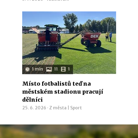
1 min
11
1
Místo fotbalistů teď na
městském stadionu pracují
dělníci
25. 6. 2026 ·
Z města
|
Sport