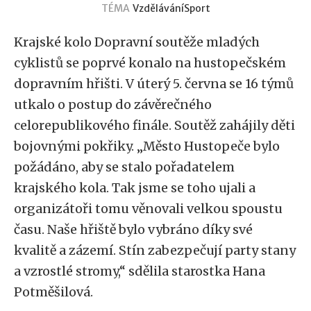
TÉMA
Vzdělávání
Sport
Krajské kolo Dopravní soutěže mladých
cyklistů se poprvé konalo na hustopečském
dopravním hřišti. V úterý 5. června se 16 týmů
utkalo o postup do závěrečného
celorepublikového finále. Soutěž zahájily děti
bojovnými pokřiky. „Město Hustopeče bylo
požádáno, aby se stalo pořadatelem
krajského kola. Tak jsme se toho ujali a
organizátoři tomu věnovali velkou spoustu
času. Naše hřiště bylo vybráno díky své
kvalitě a zázemí. Stín zabezpečují party stany
a vzrostlé stromy,“ sdělila starostka Hana
Potměšilová.