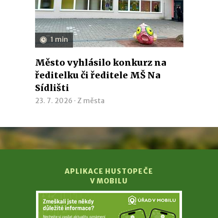
1 min
Město vyhlásilo konkurz na
ředitelku či ředitele MŠ Na
Sídlišti
23. 7. 2026 ·
Z města
APLIKACE HUSTOPEČE
V MOBILU