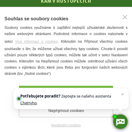
KAM V HUSTOPEČÍCH
Vinařství
Souhlas se soubory cookies
T. G. Masaryk
Soubory cookies využíváme k zajištění nejlepší uživatelské zkušenosti s
Mandloně
našimi webovými stránkami. Podrobné informace o cookies naleznete v
Ubytování
sekci
Více informací o cookies
. Kliknutím na Přijmout všechny cookies
Restaurace
souhlasíte s tím, že můžeme užívat všechny typy cookies. Chcete-li povolit
užívání pouze některých typů cookies, můžete tak učinit v sekci Nastavení
Městské muzeum a galerie
cookies. Kliknutím na Nepřijmout cookies můžete odmítnout užívání všech
Denní meníčka
cookies s výjimkou těch, které jsou třeba pro fungování našich webových
stránek (tzv. „Nutné cookies“).
Mapa města
Přijmout všechny cookies
Potřebujete poradit?
Zeptejte se našeho asistenta
Chettyho
.
Nepřijmout cookies
Prohlášení o přístupnosti
Správce webu
2026 © Město
Hustopeče
Nastavení cookies