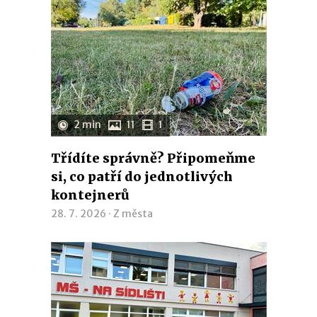
2 min
11
1
Třídíte správně? Připomeňme
si, co patří do jednotlivých
kontejnerů
28. 7. 2026 ·
Z města