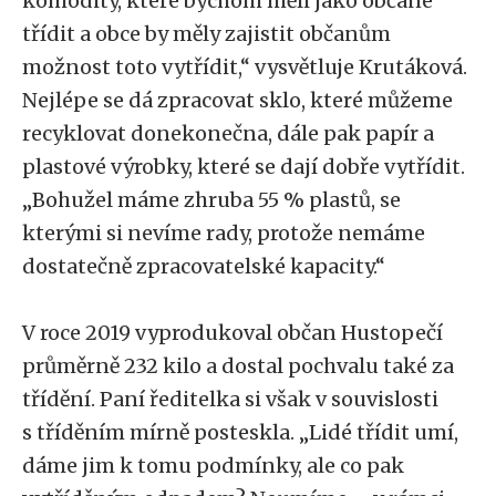
komodity, které bychom měli jako občané
třídit a obce by měly zajistit občanům
možnost toto vytřídit,“ vysvětluje Krutáková.
Nejlépe se dá zpracovat sklo, které můžeme
recyklovat donekonečna, dále pak papír a
plastové výrobky, které se dají dobře vytřídit.
„Bohužel máme zhruba 55 % plastů, se
kterými si nevíme rady, protože nemáme
dostatečně zpracovatelské kapacity.“
V roce 2019 vyprodukoval občan Hustopečí
průměrně 232 kilo a dostal pochvalu také za
třídění. Paní ředitelka si však v souvislosti
s tříděním mírně posteskla. „Lidé třídit umí,
dáme jim k tomu podmínky, ale co pak