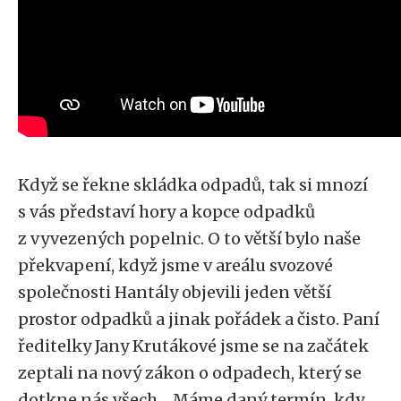
Když se řekne skládka odpadů, tak si mnozí
s vás představí hory a kopce odpadků
z vyvezených popelnic. O to větší bylo naše
překvapení, když jsme v areálu svozové
společnosti Hantály objevili jeden větší
prostor odpadků a jinak pořádek a čisto. Paní
ředitelky Jany Krutákové jsme se na začátek
zeptali na nový zákon o odpadech, který se
dotkne nás všech. „Máme daný termín, kdy