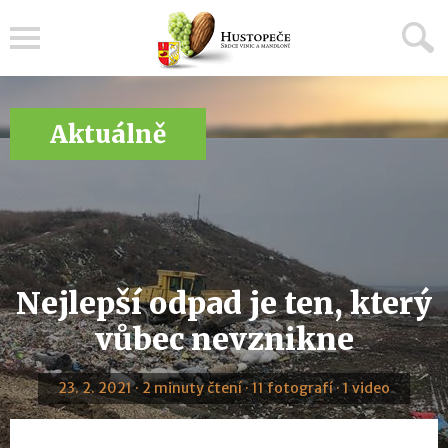
Menu
Aktuálně
Nejlepší odpad je ten, který
vůbec nevznikne
23. 2. 2021 · 2 minuty čtení · 11 fotografí · 1 video