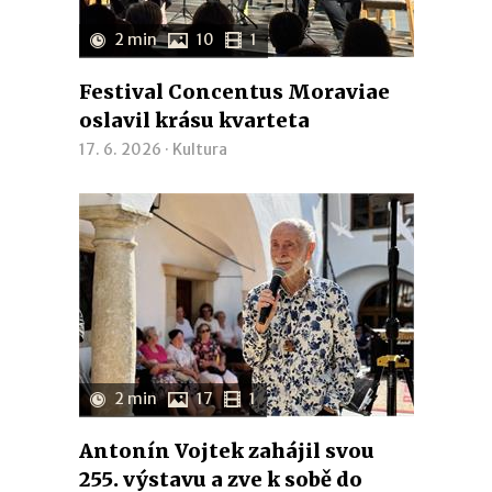
2 min
10
1
Festival Concentus Moraviae
oslavil krásu kvarteta
17. 6. 2026 ·
Kultura
2 min
17
1
Antonín Vojtek zahájil svou
255. výstavu a zve k sobě do