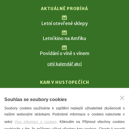
AKTUÁLNĚ PROBÍHÁ
Letní otevřené sklepy
Letní kino na Amfiku
Povídání o víně s vínem
celý kalendář akcí
KAM V HUSTOPEČÍCH
Vinařství
Souhlas se soubory cookies
T. G. Masaryk
Soubory cookies využíváme k zajištění nejlepší uživatelské zkušenosti s
Mandloně
našimi webovými stránkami. Podrobné informace o cookies naleznete v
Ubytování
sekci
Více informací o cookies
. Kliknutím na Přijmout všechny cookies
Restaurace