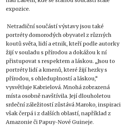
nad Labem, kde se stanou součástí stálé
expozice.
Netradiční součástí výstavy jsou také
portréty domorodých obyvatel z různých
koutů světa, lidí a etnik, kteří podle autorky
žijí v souladu s přírodou a dokážou k ní
přistupovat s respektem a láskou. „Jsou to
portréty lidí a kmenů, které žijí hezky s
přírodou, s ohleduplností a láskou,“
vysvětluje Kabrielová. Mnohá zobrazená
místa osobně navštívila. Její dlouholetou
srdeční záležitostí zůstává Maroko, inspiraci
však čerpá i z dalších oblastí, například z
Amazonie či Papuy-Nové Guineje.