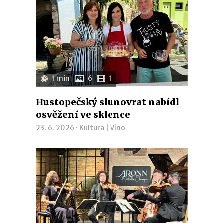
1 min
6
1
Hustopečský slunovrat nabídl
osvěžení ve sklence
23. 6. 2026 ·
Kultura
|
Víno