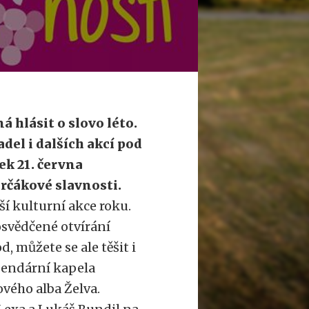
 hlásit o slovo léto.
del i dalších akcí pod
ek 21. června
rčákové slavnosti.
í kulturní akce roku.
osvědčené otvírání
 můžete se ale těšit i
gendární kapela
vého alba Želva.