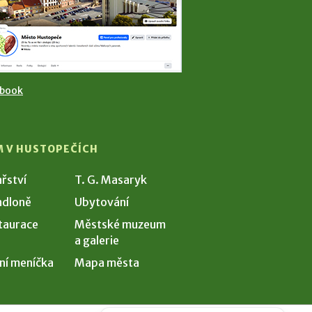
ebook
M V HUSTOPEČÍCH
ařství
T. G. Masaryk
dloně
Ubytování
taurace
Městské muzeum
a galerie
ní meníčka
Mapa města