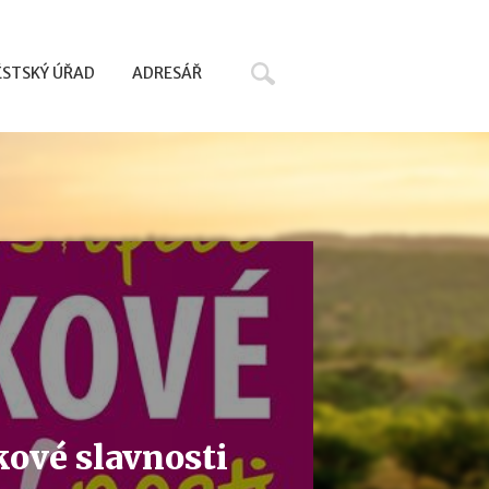
Hledat
STSKÝ ÚŘAD
ADRESÁŘ
ové slavnosti