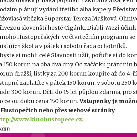
ladší diváky přiláká populární skupina Slza, Petr
odzim plánují vydání třetího alba kapely. Představ
ůžovlasá vítězka Superstar Tereza Mašková. Ohniv
řivezou slovenští hosté Cigánki Diabli. Mezi účinku
noho Hustopečských, ve čtvrtečním programu se 
ístních škol a v pátek i sobotu řada ochotníků.
byste si mohli celé Slavnosti užít, pořiďte si do 
a 150 korun na oba dva dny. Od začátku prázdnin
orun dražší, lístky za 200 korun koupíte až do 4. ř
stupné zaplatíte v pátek 150 korun, v sobotu 250 
ude 300 korun. Děti do 15 let půjdou zdarma, pro s
o celou dobu cena 150 korun.
Vstupenky je možné
 Hustopečích nebo přes webové stránky
ttp://www.kinohustopece.cz
.
kam-