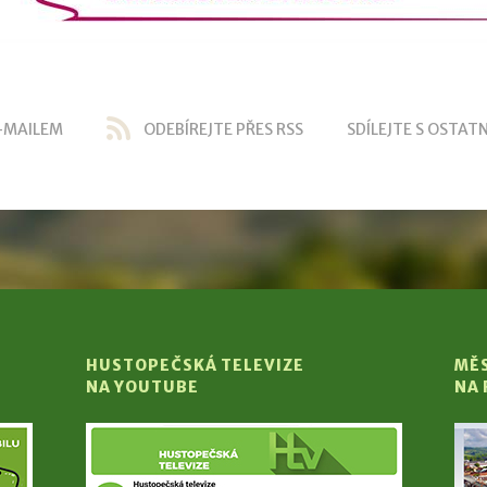
-MAILEM
ODEBÍREJTE PŘES RSS
SDÍLEJTE S OSTATN
HUSTOPEČSKÁ TELEVIZE
MĚ
NA YOUTUBE
NA