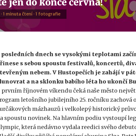
e jen do konce června!
 · 1 minuta čtení · 1 fotografie
 posledních dnech se vysokými teplotami začíná
řinese s sebou spoustu festivalů, koncertů, diva
tevřeným nebem. V Hustopečích je zahájí v pát
lunovrat a na sklonku babího léta ho ukončí Bu
 prvním říjnovém víkendu čeká naše město největš
rogram letošního jubilejního 25. ročníku zachová 
určákových mázhauzů i velkolepý historický průvod,
a spoustu novinek. Na hlavním podiu vystoupí le
lympic, která nedávno vydala reedici svého debuto