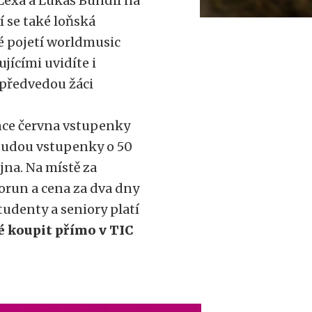
 Lexa a Lukáš Bundil na
í se také loňská
é pojetí worldmusic
jícími uvidíte i
předvedou žáci
konce června vstupenky
 budou vstupenky o 50
íjna. Na místě za
korun a cena za dva dny
tudenty a seniory platí
 koupit přímo v TIC