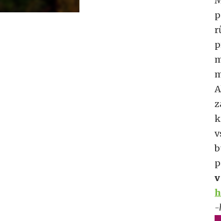
M
p
r
p
m
m
A
z
k
v
b
p
v
h
-