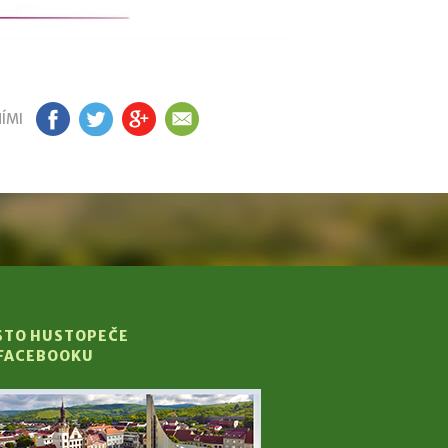
ÍMI
FB
TW
GP
EM
STO HUSTOPEČE
 FACEBOOKU