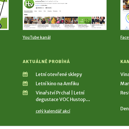
YouTube kanál
Fac
AKTUÁLNĚ PROBÍHÁ
KA
Letní otevřené sklepy
Vin
Letní kino na Amfiku
Man
Vinařství Prchal | Letní
Res
degustace VOC Hustop...
Den
celý kalendář akcí