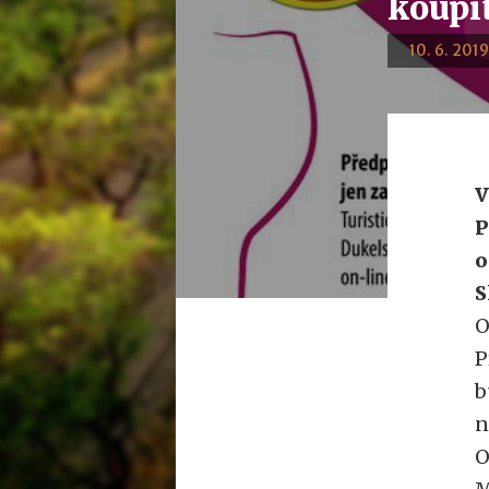
koupít
10. 6. 2019
V
P
o
S
O
P
b
n
O