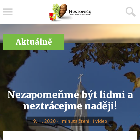
Menu
Aktuálně
Nezapomeňme být lidmi a
neztrácejme naději!
9. 11. 2020 · 1 minuta čtení · 1 video