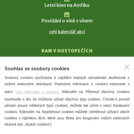
Letní kino na Amfiku
Povídání o víně s vínem
celý kalendář akcí
KAM V HUSTOPEČÍCH
Vinařství
Souhlas se soubory cookies
T. G. Masaryk
Soubory cookies využíváme k zajištění nejlepší uživatelské zkušenosti s
Mandloně
našimi webovými stránkami. Podrobné informace o cookies naleznete v
Ubytování
sekci
Více informací o cookies
. Kliknutím na Přijmout všechny cookies
Restaurace
souhlasíte s tím, že můžeme užívat všechny typy cookies. Chcete-li povolit
užívání pouze některých typů cookies, můžete tak učinit v sekci Nastavení
Městské muzeum a galerie
cookies. Kliknutím na Nepřijmout cookies můžete odmítnout užívání všech
Denní meníčka
cookies s výjimkou těch, které jsou třeba pro fungování našich webových
stránek (tzv. „Nutné cookies“).
Mapa města