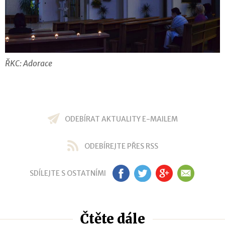
ŘKC: Adorace
ODEBÍRAT AKTUALITY E-MAILEM
ODEBÍREJTE PŘES RSS
SDÍLEJTE S OSTATNÍMI
FB
TW
GP
EM
Čtěte dále