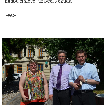
hudbu či slovo“ uzavřel Nekuda.
-ves-