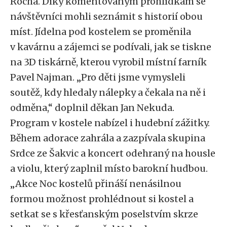
Rocha. Díky komentovaným prohlídkám se
návštěvníci mohli seznámit s historií obou
míst. Jídelna pod kostelem se proměnila
v kavárnu a zájemci se podívali, jak se tiskne
na 3D tiskárně, kterou vyrobil místní farník
Pavel Najman. „Pro děti jsme vymysleli
soutěž, kdy hledaly nálepky a čekala na ně i
odměna,“ doplnil děkan Jan Nekuda.
Program v kostele nabízel i hudební zážitky.
Během adorace zahrála a zazpívala skupina
Srdce ze Šakvic a koncert odehraný na housle
a violu, který zaplnil místo barokní hudbou.
„Akce Noc kostelů přináší nenásilnou
formou možnost prohlédnout si kostel a
setkat se s křesťanským poselstvím skrze