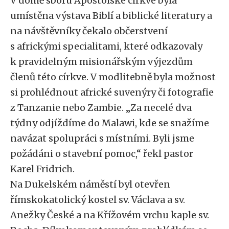
V domě sboru Apoštolské církve byla
umístěna výstava Biblí a biblické literatury a
na návštěvníky čekalo občerstvení
s africkými specialitami, které odkazovaly
k pravidelným misionářským výjezdům
členů této církve. V modlitebně byla možnost
si prohlédnout africké suvenýry či fotografie
z Tanzanie nebo Zambie. „Za necelé dva
týdny odjíždíme do Malawi, kde se snažíme
navázat spolupráci s místními. Byli jsme
požádáni o stavební pomoc,“ řekl pastor
Karel Fridrich.
Na Dukelském náměstí byl otevřen
římskokatolický kostel sv. Václava a sv.
Anežky České a na Křížovém vrchu kaple sv.