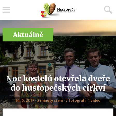
Menu
Aktuálně
Noc kostelů otevřela dveře
do hustopečských církví
14. 6. 2017 · 2 minuty čtení · 7 fotografí · 1 video