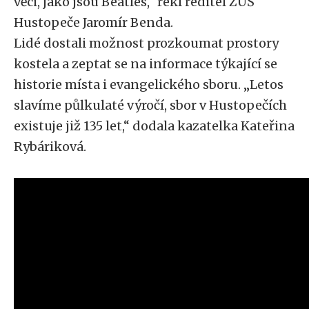
věci, jako jsou Beatles,“ řekl ředitel ZUŠ
Hustopeče Jaromír Benda.
Lidé dostali možnost prozkoumat prostory
kostela a zeptat se na informace týkající se
historie místa i evangelického sboru. „Letos
slavíme půlkulaté výročí, sbor v Hustopečích
existuje již 135 let,“ dodala kazatelka Kateřina
Rybáriková.