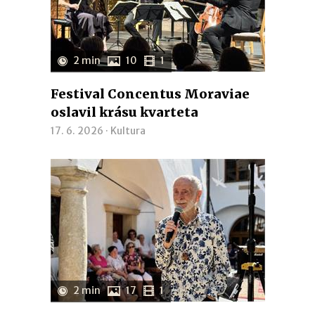
2 min
10
1
Festival Concentus Moraviae
oslavil krásu kvarteta
17. 6. 2026 ·
Kultura
2 min
17
1