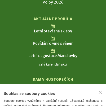
Volby 2026
AKTUÁLNĚ PROBÍHÁ
Letní otevřené sklepy
Povídání o víně s vínem
Letní degustace Mandlovky
celý kalendář akcí
KAM V HUSTOPEČÍCH
Vinařství
Souhlas se soubory cookies
T. G. Masaryk
Soubory cookies využíváme k zajištění nejlepší uživatelské zkušenosti s
Mandloně
našimi webovými stránkami. Podrobné informace o cookies naleznete v