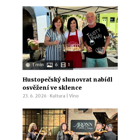
1 min
6
1
Hustopečský slunovrat nabídl
osvěžení ve sklence
23. 6. 2026 ·
Kultura
|
Víno