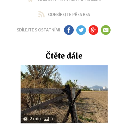
ODEBÍREJTE PŘES RSS
SDÍLEJTE S OSTATNÍMI
FB
TW
GP
EM
Čtěte dále
2 min
7