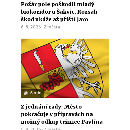
Požár pole poškodil mladý
biokoridor u Šakvic. Rozsah
škod ukáže až příští jaro
6. 8. 2026 ·
Z města
6 min
Z jednání rady: Město
pokračuje v přípravách na
možný odkup tržnice Pavlína
5. 8. 2026 ·
Z města