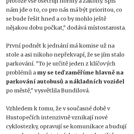
protože vše ošetřují normy a zákony. Spíš
nám jde o to, co pro nás má být prioritou, co
se bude řešit hned a co by mohlo ještě
nějakou dobu počkat," dodává místostarosta.
První podnět k jednání má komise už na
stole a asi nikoho nepřekvapí, že se jím stalo
parkování. "To je určitě jeden z klíčových
problémů a
my se teď zaměříme hlavně na
parkování autobusů a nákladních vozidel
po městě," vysvětlila Bundilová.
Vzhledem k tomu, že v současné době v
Hustopečích intenzivně vznikají nové
cyklostezky, opravují se komunikace a budují