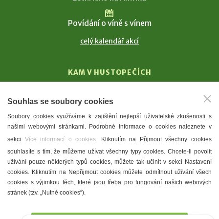
Povídání o víně s vínem
celý kalendář akcí
KAM V HUSTOPEČÍCH
Vinařství
Souhlas se soubory cookies
T. G. Masaryk
Soubory cookies využíváme k zajištění nejlepší uživatelské zkušenosti s
Mandloně
našimi webovými stránkami. Podrobné informace o cookies naleznete v
Ubytování
sekci
Více informací o cookies
. Kliknutím na Přijmout všechny cookies
Restaurace
souhlasíte s tím, že můžeme užívat všechny typy cookies. Chcete-li povolit
užívání pouze některých typů cookies, můžete tak učinit v sekci Nastavení
Městské muzeum a galerie
cookies. Kliknutím na Nepřijmout cookies můžete odmítnout užívání všech
Denní meníčka
cookies s výjimkou těch, které jsou třeba pro fungování našich webových
stránek (tzv. „Nutné cookies“).
Mapa města