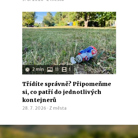
2 min
11
1
Třídíte správně? Připomeňme
si, co patří do jednotlivých
kontejnerů
28. 7. 2026 ·
Z města