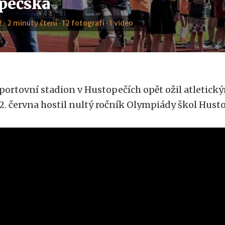
pečska
 · 2 minuty čtení · 12 fotografí · 1 video
portovní stadion v Hustopečích opět ožil atletický
2. června hostil nultý ročník Olympiády škol Hust