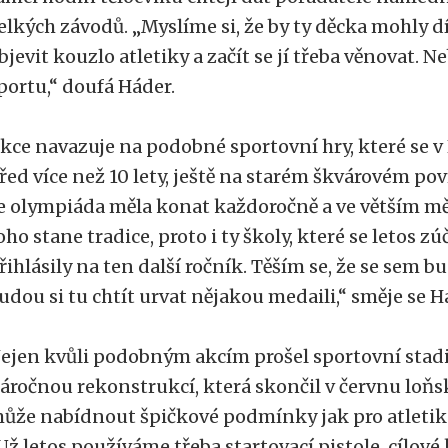
elkých závodů. „Myslíme si, že by ty děcka mohly 
bjevit kouzlo atletiky a začít se jí třeba věnovat.
portu,“ doufá Háder.
kce navazuje na podobné sportovní hry, které se 
řed více než 10 lety, ještě na starém škvárovém p
e olympiáda měla konat každoročně a ve větším měř
oho stane tradice, proto i ty školy, které se letos z
řihlásily na ten další ročník. Těším se, že se sem b
udou si tu chtít urvat nějakou medaili,“ směje se H
ejen kvůli podobným akcím prošel sportovní stad
áročnou rekonstrukcí, která skončil v červnu loň
ůže nabídnout špičkové podmínky jak pro atletiku,
Už letos používáme třeba startovací pistole, cílové