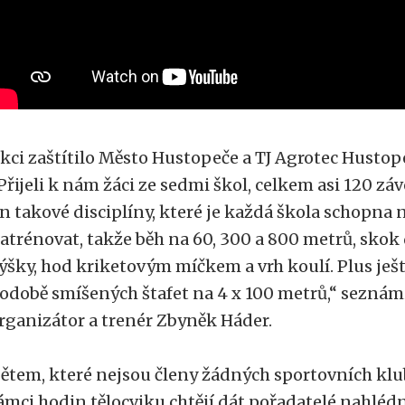
kci zaštítilo Město Hustopeče a TJ Agrotec Hustopeč
Přijeli k nám žáci ze sedmi škol, celkem asi 120 zá
in takové disciplíny, které je každá škola schopn
atrénovat, takže běh na 60, 300 a 800 metrů, skok 
ýšky, hod kriketovým míčkem a vrh koulí. Plus ješ
odobě smíšených štafet na 4 x 100 metrů,“ sezná
rganizátor a trenér Zbyněk Háder.
ětem, které nejsou členy žádných sportovních klub
ámci hodin tělocviku chtějí dát pořadatelé nahlé