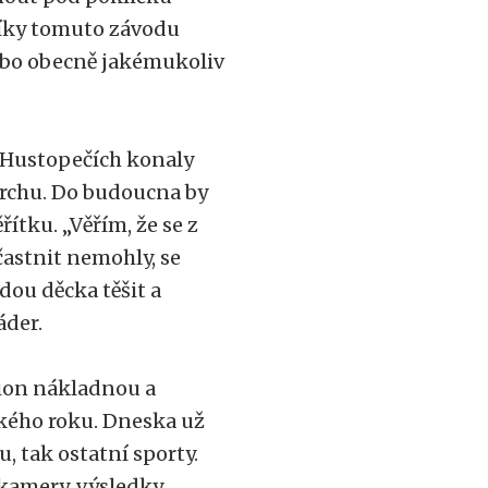
díky tomuto závodu
 Nebo obecně jakémukoliv
v Hustopečích konaly
ovrchu. Do budoucna by
ítku. „Věřím, že se z
účastnit nemohly, se
udou děcka těšit a
áder.
ion nákladnou a
ského roku. Dneska už
 tak ostatní sporty.
 kamery, výsledky