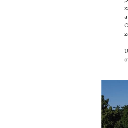
z
a
C
z
U
o