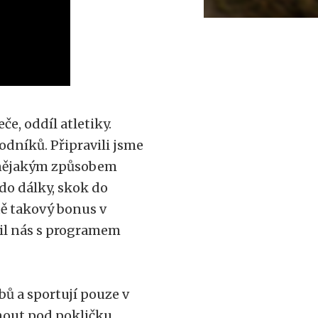
e, oddíl atletiky.
vodníků. Připravili jsme
a nějakým způsobem
do dálky, skok do
tě takový bonus v
mil nás s programem
ů a sportují pouze v
dnout pod pokličku