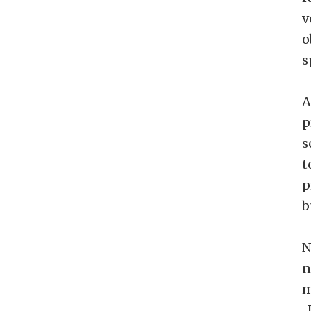
v
o
s
A
p
s
t
p
b
N
n
m
„