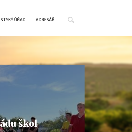
Hledat
STSKÝ ÚŘAD
ADRESÁŘ
iádu škol