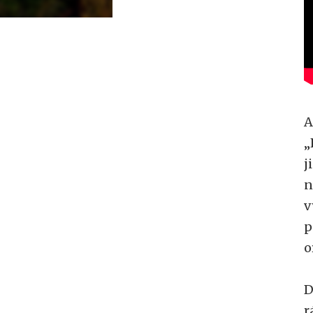
A
„
j
n
v
p
o
D
r