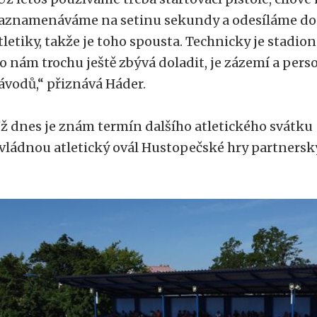
aznamenáváme na setinu sekundy a odesíláme do 
tletiky, takže je toho spousta. Technicky je stadi
o nám trochu ještě zbývá doladit, je zázemí a perso
ávodů,“ přiznává Háder.
ž dnes je znám termín dalšího atletického svátku -
vládnou atletický ovál Hustopečské hry partnersk