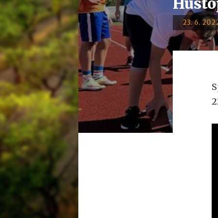
Husto
23. 6. 2022
S
2