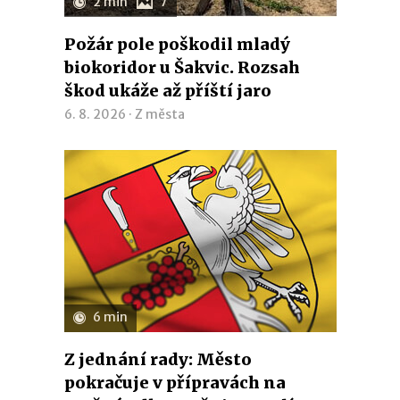
2 min
7
Požár pole poškodil mladý
biokoridor u Šakvic. Rozsah
škod ukáže až příští jaro
6. 8. 2026 ·
Z města
6 min
Z jednání rady: Město
pokračuje v přípravách na