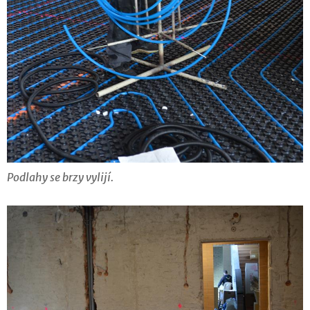
Podlahy se brzy vylijí.