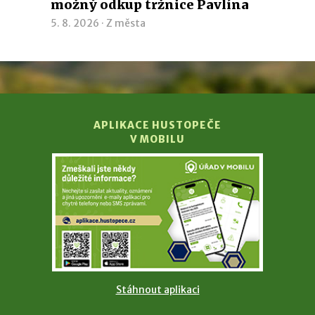
možný odkup tržnice Pavlína
5. 8. 2026 ·
Z města
APLIKACE HUSTOPEČE
V MOBILU
Stáhnout aplikaci