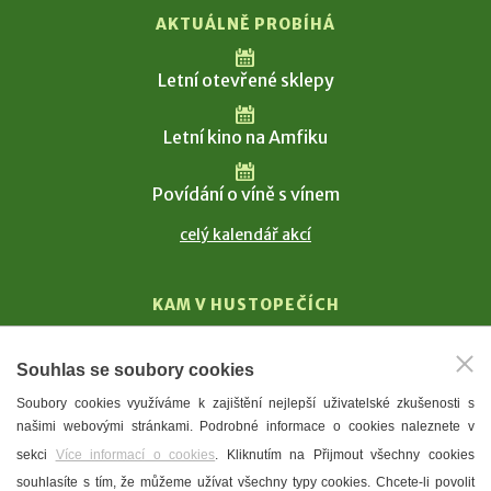
AKTUÁLNĚ PROBÍHÁ
Letní otevřené sklepy
Letní kino na Amfiku
Povídání o víně s vínem
celý kalendář akcí
KAM V HUSTOPEČÍCH
Vinařství
Souhlas se soubory cookies
T. G. Masaryk
Soubory cookies využíváme k zajištění nejlepší uživatelské zkušenosti s
Mandloně
našimi webovými stránkami. Podrobné informace o cookies naleznete v
Ubytování
sekci
Více informací o cookies
. Kliknutím na Přijmout všechny cookies
Restaurace
souhlasíte s tím, že můžeme užívat všechny typy cookies. Chcete-li povolit