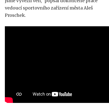
jsme vyvezli ven,“ popsal dokončené práce
vedoucí sportovního zařízení města Aleš
Proschek.