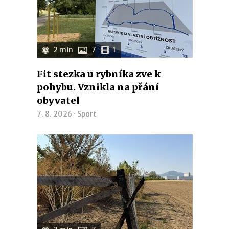
2 min
7
1
Fit stezka u rybníka zve k
pohybu. Vznikla na přání
obyvatel
7. 8. 2026 ·
Sport