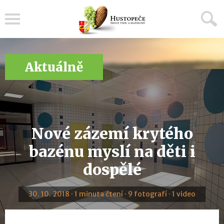
Menu
Aktuálně
Nové zázemí krytého
bazénu myslí na děti i
dospělé
30. 10. 2018 · 1 minuta čtení · 9 fotografí · 1 video