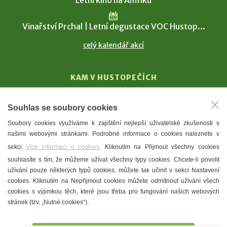
Letní kino na Amfiku
Vinařství Prchal | Letní degustace VOC Hustop...
celý kalendář akcí
KAM V HUSTOPEČÍCH
Vinařství
Souhlas se soubory cookies
T. G. Masaryk
Soubory cookies využíváme k zajištění nejlepší uživatelské zkušenosti s
Mandloně
našimi webovými stránkami. Podrobné informace o cookies naleznete v
Ubytování
sekci
Více informací o cookies
. Kliknutím na Přijmout všechny cookies
Restaurace
souhlasíte s tím, že můžeme užívat všechny typy cookies. Chcete-li povolit
užívání pouze některých typů cookies, můžete tak učinit v sekci Nastavení
Městské muzeum a galerie
cookies. Kliknutím na Nepřijmout cookies můžete odmítnout užívání všech
Denní meníčka
cookies s výjimkou těch, které jsou třeba pro fungování našich webových
stránek (tzv. „Nutné cookies“).
Mapa města