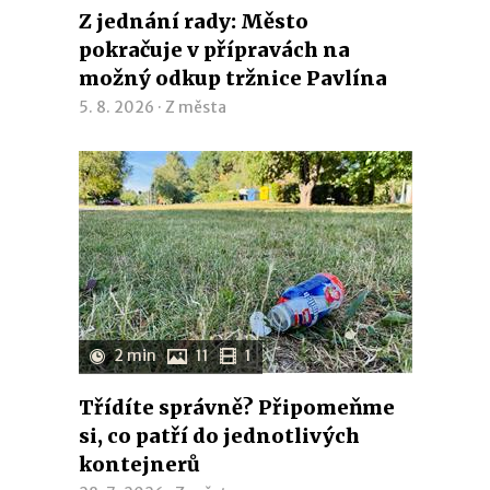
Z jednání rady: Město
pokračuje v přípravách na
možný odkup tržnice Pavlína
5. 8. 2026 ·
Z města
2 min
11
1
Třídíte správně? Připomeňme
si, co patří do jednotlivých
kontejnerů