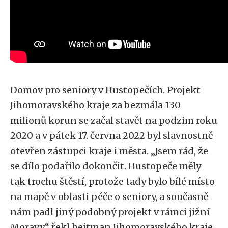
Domov pro seniory v Hustopečích. Projekt
Jihomoravského kraje za bezmála 130
milionů korun se začal stavět na podzim roku
2020 a v pátek 17. června 2022 byl slavnostně
otevřen zástupci kraje i města. „Jsem rád, že
se dílo podařilo dokončit. Hustopeče měly
tak trochu štěstí, protože tady bylo bílé místo
na mapě v oblasti péče o seniory, a současně
nám padl jiný podobný projekt v rámci jižní
Moravy,“ řekl hejtman Jihomoravského kraje