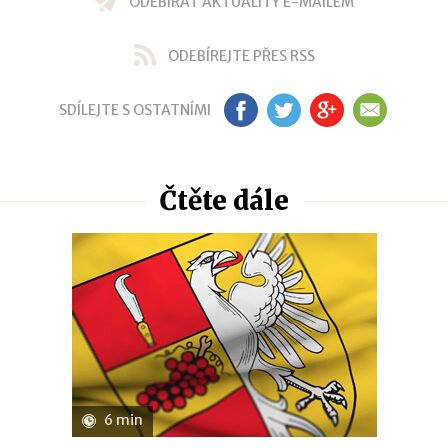
ODEBÍRAT AKTUALITY E-MAILEM
ODEBÍREJTE PŘES RSS
SDÍLEJTE S OSTATNÍMI
FB
TW
GP
EM
Čtěte dále
6 min