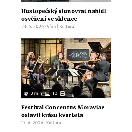
Hustopečský slunovrat nabídl
osvěžení ve sklence
23. 6. 2026 ·
Víno
|
Kultura
2 min
10
1
Festival Concentus Moraviae
oslavil krásu kvarteta
17. 6. 2026 ·
Kultura