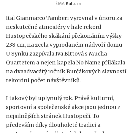
TÉMA
Kultura
Ital Gianmarco Tamberi vyrovnal v únoru za
neskutečné atmosféry v hale rekord
Hustopečského skákání překonáním výšky
238 cm, na zcela vyprodaném nádvoří domu
U Synků zazpívala Iva Bittová s Mucha
Quartetem a nejen kapela No Name přilákala
na dvaadvacátý ročník Burčákových slavností
rekordní počet návštěvníků.
I takový byl uplynulý rok. Právě kulturní,
sportovní a společenské akce jsou jednou z
nejsilnějších stránek Hustopečí. To
především díky dlouholeté tradici a