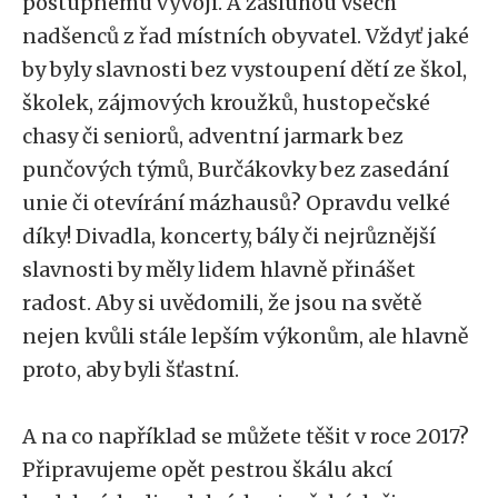
postupnému vývoji. A zásluhou všech
nadšenců z řad místních obyvatel. Vždyť jaké
by byly slavnosti bez vystoupení dětí ze škol,
školek, zájmových kroužků, hustopečské
chasy či seniorů, adventní jarmark bez
punčových týmů, Burčákovky bez zasedání
unie či otevírání mázhausů? Opravdu velké
díky! Divadla, koncerty, bály či nejrůznější
slavnosti by měly lidem hlavně přinášet
radost. Aby si uvědomili, že jsou na světě
nejen kvůli stále lepším výkonům, ale hlavně
proto, aby byli šťastní.
A na co například se můžete těšit v roce 2017?
Připravujeme opět pestrou škálu akcí