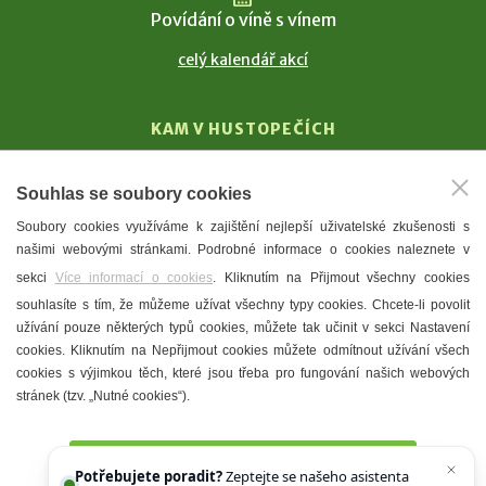
Povídání o víně s vínem
celý kalendář akcí
KAM V HUSTOPEČÍCH
Vinařství
Souhlas se soubory cookies
T. G. Masaryk
Soubory cookies využíváme k zajištění nejlepší uživatelské zkušenosti s
Mandloně
našimi webovými stránkami. Podrobné informace o cookies naleznete v
Ubytování
sekci
Více informací o cookies
. Kliknutím na Přijmout všechny cookies
Restaurace
souhlasíte s tím, že můžeme užívat všechny typy cookies. Chcete-li povolit
užívání pouze některých typů cookies, můžete tak učinit v sekci Nastavení
Městské muzeum a galerie
cookies. Kliknutím na Nepřijmout cookies můžete odmítnout užívání všech
Denní meníčka
cookies s výjimkou těch, které jsou třeba pro fungování našich webových
stránek (tzv. „Nutné cookies“).
Mapa města
Přijmout všechny cookies
Potřebujete poradit?
Zeptejte se našeho asistenta