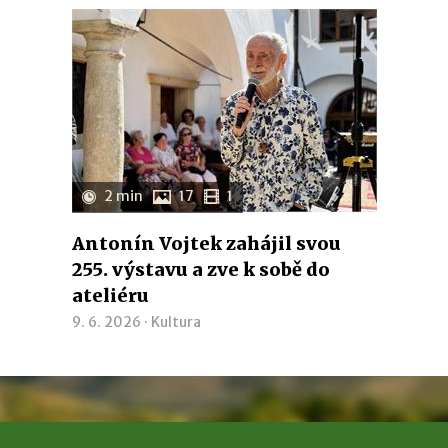
2 min
17
1
Antonín Vojtek zahájil svou
255. výstavu a zve k sobě do
ateliéru
9. 6. 2026 ·
Kultura