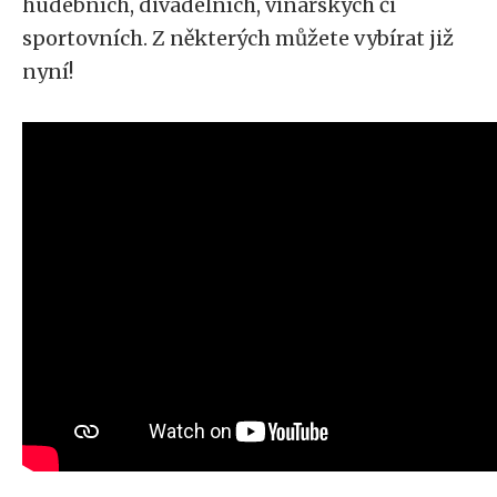
hudebních, divadelních, vinařských či
sportovních. Z některých můžete vybírat již
nyní!