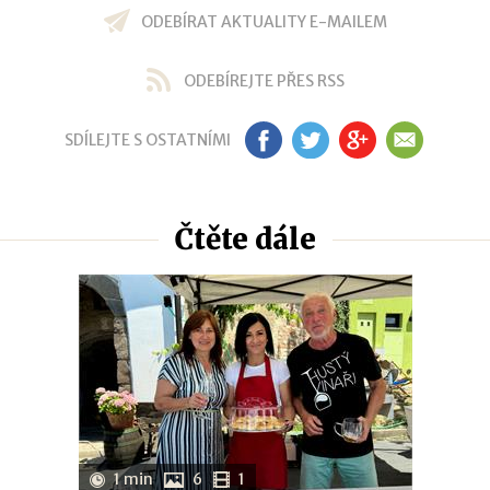
ODEBÍRAT AKTUALITY E-MAILEM
ODEBÍREJTE PŘES RSS
SDÍLEJTE S OSTATNÍMI
FB
TW
GP
EM
Čtěte dále
1 min
6
1