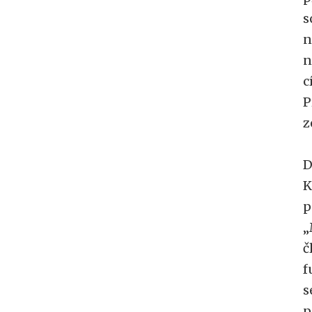
s
n
n
c
P
z
D
K
p
„
č
f
s
p