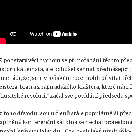
Z podstaty věci bychom se při pořádání těchto pře
istorická témata, ale bohužel sehnat přednášející j
sme rádi, že jsme v loňském roce mohli přivítat tře
eistera, bratra z rajhradského kláštera, který nám 
 husitské revoluci,“ začal své povídání předseda 
 z toho důvodu jsou u členů stále populárnější pře
aplněný konferenční sál kina se nechal profesio
rovést krásami Islandu. „Cestovatelské přednášk