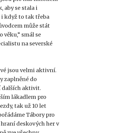
 aby se stala i
i když to tak třeba
růvodcem může stát
ho věku,“ smál se
cialistu na severské
vé jsou velmi aktivní.
dy zaplněné do
dalších aktivit.
tším lákadlem pro
zdy, tak už 10 let
 pořádáme Tábory pro
i hraní deskových her v
ně zve všechny