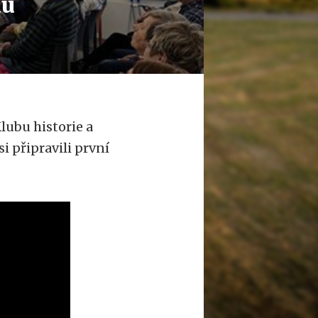
du
lubu historie a
i připravili první