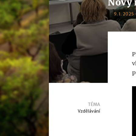
Nový r
9. 1. 2025 
P
v
p
TÉMA
Vzdělávání