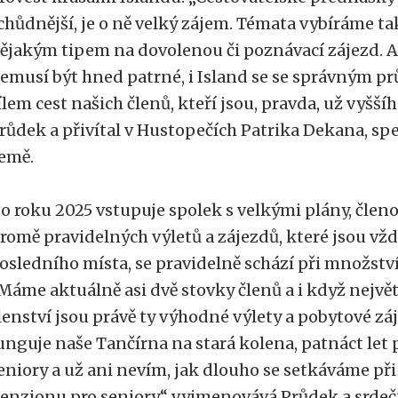
chůdnější, je o ně velký zájem. Témata vybíráme tak,
ějakým tipem na dovolenou či poznávací zájezd. A 
emusí být hned patrné, i Island se se správným p
ílem cest našich členů, kteří jsou, pravda, už vyšší
růdek a přivítal v Hustopečích Patrika Dekana, spe
emě.
o roku 2025 vstupuje spolek s velkými plány, členo
romě pravidelných výletů a zájezdů, které jsou vž
osledního místa, se pravidelně schází při množství 
Máme aktuálně asi dvě stovky členů a i když nejvě
lenství jsou právě ty výhodné výlety a pobytové záje
unguje naše Tančírna na stará kolena, patnáct let
eniory a už ani nevím, jak dlouho se setkáváme př
enzionu pro seniory,“ vyjmenovává Průdek a srdeč