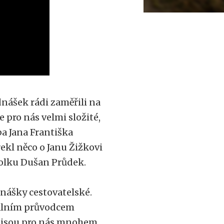
dnášek rádi zaměřili na
e pro nás velmi složité,
ba Jana Františka
řekl něco o Janu Žižkovi
spolku Dušan Průdek.
dnášky cestovatelské.
nálním průvodcem
y jsou pro nás mnohem