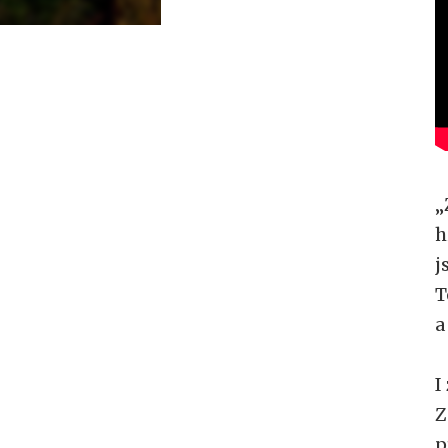
„
h
j
T
a
I
Z
p