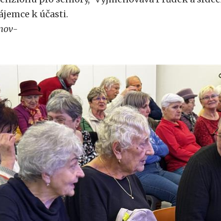
ájemce k účasti.
nov-