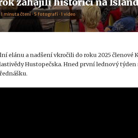
ok zahájili historici na Islan
· 1 minuta čtení · 5 fotografí · 1 video
lní elánu a nadšení vkročili do roku 2025 členové K
lastivědy Hustopečska. Hned první lednový týden s
řednášku.