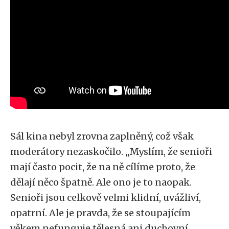
Sál kina nebyl zrovna zaplněný, což však
moderátory nezaskočilo. „Myslím, že senioři
mají často pocit, že na ně cílíme proto, že
dělají něco špatně. Ale ono je to naopak.
Senioři jsou celkově velmi klidní, uvážliví,
opatrní. Ale je pravda, že se stoupajícím
věkem nefunguje tělesná ani duchovní