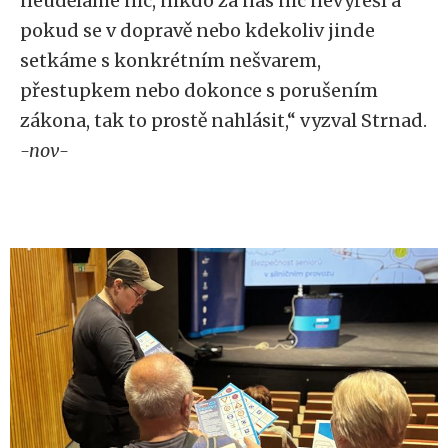
neuděláme nic, nikdo za nás nic nevyřeší a
pokud se v dopravě nebo kdekoliv jinde
setkáme s konkrétním nešvarem,
přestupkem nebo dokonce s porušením
zákona, tak to prostě nahlásit,“ vyzval Strnad.
-nov-