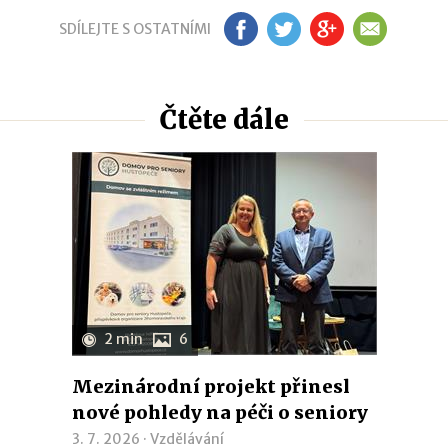
SDÍLEJTE S OSTATNÍMI
FB
TW
GP
EM
Čtěte dále
2 min
6
Mezinárodní projekt přinesl
nové pohledy na péči o seniory
3. 7. 2026 ·
Vzdělávání