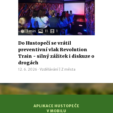
3 min
11
1
Do Hustopečí se vrátil
preventivní vlak Revolution
Train - silný zážitek i diskuze o
drogách
12. 6. 2026 ·
Vzdělávání
|
Z města
APLIKACE HUSTOPEČE
V MOBILU