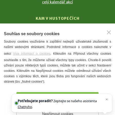
celý kalendář akcí
KAM V HUSTOPEČÍCH
Vinařství
Souhlas se soubory cookies
T. G. Masaryk
Soubory cookies využíváme k zajištění nejlepší uživatelské zkušenosti s
Mandloně
našimi webovými stránkami. Podrobné informace o cookies naleznete v
Ubytování
sekci
Více informací o cookies
. Kliknutím na Přijmout všechny cookies
Restaurace
souhlasíte s tím, že můžeme užívat všechny typy cookies. Chcete-li povolit
užívání pouze některých typů cookies, můžete tak učinit v sekci Nastavení
Městské muzeum a galerie
cookies. Kliknutím na Nepřijmout cookies můžete odmítnout užívání všech
Denní meníčka
cookies s výjimkou těch, které jsou třeba pro fungování našich webových
stránek (tzv. „Nutné cookies“).
Mapa města
Přijmout všechny cookies
Potřebujete poradit?
Zeptejte se našeho asistenta
Chettyho
.
Nepřijmout cookies
Prohlášení o přístupnosti
Správce webu
2026 © Město