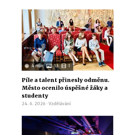
4 min
13
1
Píle a talent přinesly odměnu.
Město ocenilo úspěšné žáky a
studenty
24. 6. 2026 ·
Vzdělávání