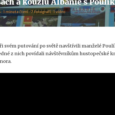
sách a kouzlu Albánie s Poul
 · 1 minuta čtení · 7 fotografí · 1 video
ři svém putování po světě navštívili manželé Poulí
edné z nich povídali návštěvníkům hustopečské kn
nora.