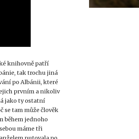
ké knihovně patří
bánie, tak trochu jiná
ání po Albánii, které
jejich prvním a nikoliv
á jako ty ostatní
oč se tam může člověk
tam během jednoho
a sebou máme tři
 manželem putovala po