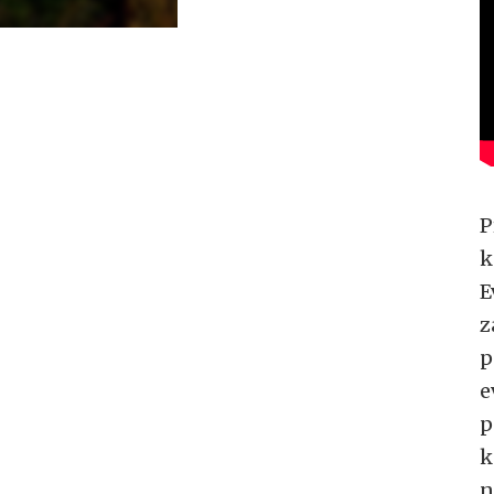
P
k
E
z
p
e
p
k
n