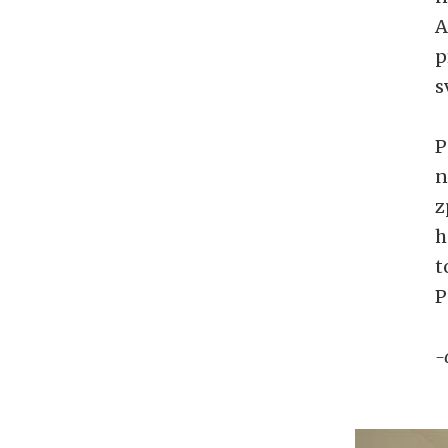
A
p
s
P
n
z
h
t
P
-