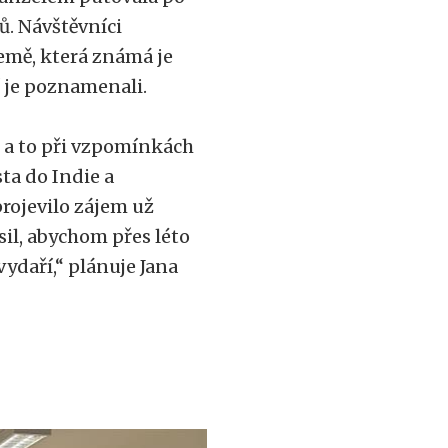
ů. Návštěvníci
emě, která známá je
í je poznamenali.
, a to při vzpomínkách
ta do Indie a
projevilo zájem už
sil, abychom přes léto
ydaří,“ plánuje Jana