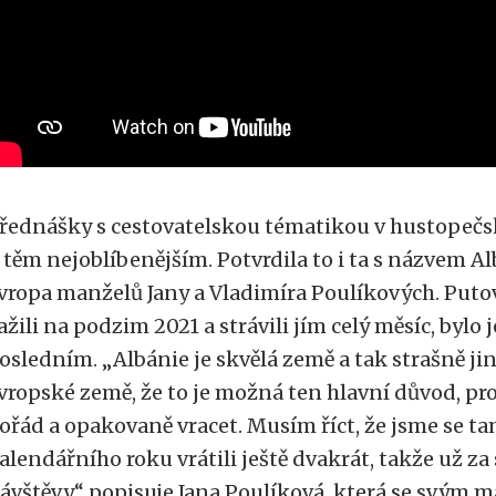
řednášky s cestovatelskou tématikou v hustopečs
 těm nejoblíbenějším. Potvrdila to i ta s názvem Al
vropa manželů Jany a Vladimíra Poulíkových. Putov
ažili na podzim 2021 a strávili jím celý měsíc, bylo 
osledním. „Albánie je skvělá země a tak strašně jin
vropské země, že to je možná ten hlavní důvod, pr
ořád a opakovaně vracet. Musím říct, že jsme se 
alendářního roku vrátili ještě dvakrát, takže už z
ávštěvy,“ popisuje Jana Poulíková, která se svým