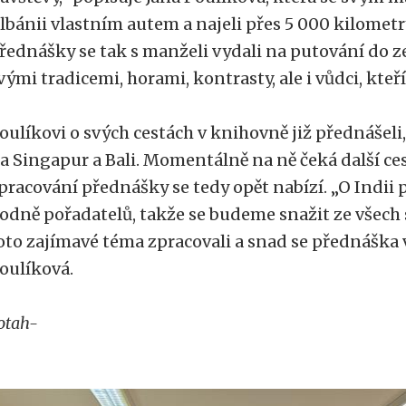
lbánii vlastním autem a najeli přes 5 000 kilometr
řednášky se tak s manželi vydali na putování do z
vými tradicemi, horami, kontrasty, ale i vůdci, kteř
oulíkovi o svých cestách v knihovně již přednášeli
a Singapur a Bali. Momentálně na ně čeká další ces
pracování přednášky se tedy opět nabízí. „O Indii 
odně pořadatelů, takže se budeme snažit ze všech 
oto zajímavé téma zpracovali a snad se přednáška v
oulíková.
otah-