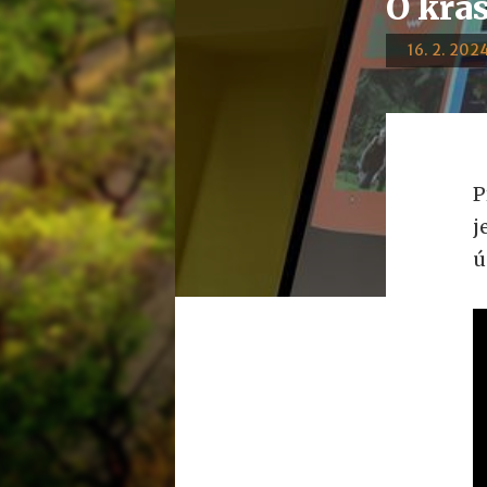
O krá
16. 2. 2024
P
j
ú