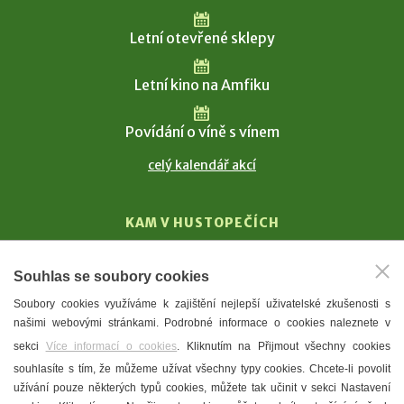
Letní otevřené sklepy
Letní kino na Amfiku
Povídání o víně s vínem
celý kalendář akcí
KAM V HUSTOPEČÍCH
Vinařství
Souhlas se soubory cookies
T. G. Masaryk
Soubory cookies využíváme k zajištění nejlepší uživatelské zkušenosti s
Mandloně
našimi webovými stránkami. Podrobné informace o cookies naleznete v
Ubytování
sekci
Více informací o cookies
. Kliknutím na Přijmout všechny cookies
Restaurace
souhlasíte s tím, že můžeme užívat všechny typy cookies. Chcete-li povolit
užívání pouze některých typů cookies, můžete tak učinit v sekci Nastavení
Městské muzeum a galerie