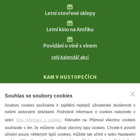
Letní otevřené sklepy
Letní kino na Amfiku
Povídání o víně s vínem
celý kalendář akcí
KAM V HUSTOPEČÍCH
Vinařství
Souhlas se soubory cookies
T. G. Masaryk
Soubory cookies využíváme k zajištění nejlepší uživatelské zkušenosti s
Mandloně
našimi webovými stránkami. Podrobné informace o cookies naleznete v
Ubytování
sekci
Více informací o cookies
. Kliknutím na Přijmout všechny cookies
Restaurace
souhlasíte s tím, že můžeme užívat všechny typy cookies. Chcete-li povolit
užívání pouze některých typů cookies, můžete tak učinit v sekci Nastavení
Městské muzeum a galerie