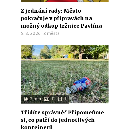
Z jednání rady: Město
pokračuje v přípravách na
možný odkup tržnice Pavlína
5. 8. 2026 ·
Z města
2 min
11
1
Třídíte správně? Připomeňme
si, co patří do jednotlivých
kontejnerů