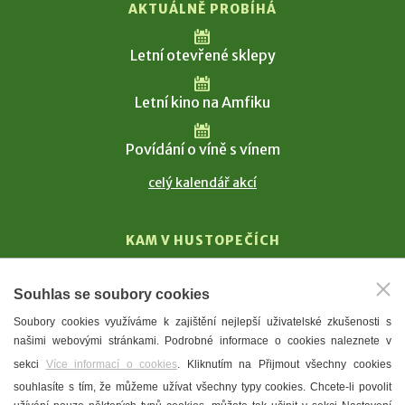
AKTUÁLNĚ PROBÍHÁ
Letní otevřené sklepy
Letní kino na Amfiku
Povídání o víně s vínem
celý kalendář akcí
KAM V HUSTOPEČÍCH
Vinařství
Souhlas se soubory cookies
T. G. Masaryk
Soubory cookies využíváme k zajištění nejlepší uživatelské zkušenosti s
Mandloně
našimi webovými stránkami. Podrobné informace o cookies naleznete v
Ubytování
sekci
Více informací o cookies
. Kliknutím na Přijmout všechny cookies
Restaurace
souhlasíte s tím, že můžeme užívat všechny typy cookies. Chcete-li povolit