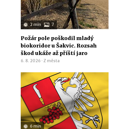
2 min
7
Požár pole poškodil mladý
biokoridor u Šakvic. Rozsah
škod ukáže až příští jaro
6. 8. 2026 ·
Z města
6 min