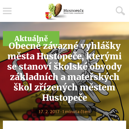
Menu
Aktuálně
Obecně závazné vyhlášky
města Hustopeče, kterými
se stanoví školské obvody
základních a mateřských
škol zřízených městem
Hustopeče
17. 2. 2017 · 1 minuta čtení