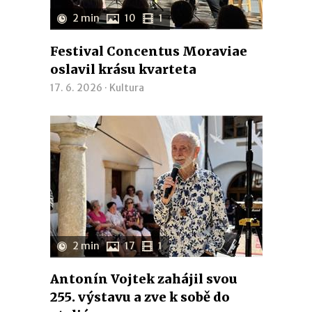
2 min
10
1
Festival Concentus Moraviae
oslavil krásu kvarteta
17. 6. 2026 ·
Kultura
2 min
17
1
Antonín Vojtek zahájil svou
255. výstavu a zve k sobě do