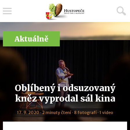
Menu
Aktuálně
Oblíbený i odsuzovaný
kněz vyprodal sál kina
17. 9. 2020 · 2 minuty čtení · 8 fotografí · 1 video