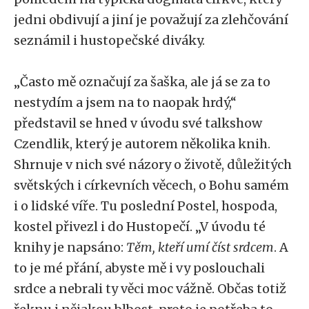
jedni obdivují a jiní je považují za zlehčování
seznámil i hustopečské diváky.
„Často mě označují za šaška, ale já se za to
nestydím a jsem na to naopak hrdý,“
představil se hned v úvodu své talkshow
Czendlik, který je autorem několika knih.
Shrnuje v nich své názory o životě, důležitých
světských i církevních věcech, o Bohu samém
i o lidské víře. Tu poslední Postel, hospoda,
kostel přivezl i do Hustopečí. „V úvodu té
knihy je napsáno:
Těm, kteří umí číst srdcem
. A
to je mé přání, abyste mě i vy poslouchali
srdce a nebrali ty věci moc vážně. Občas totiž