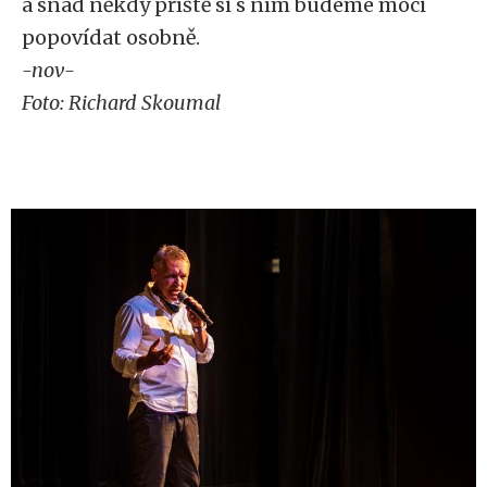
a snad někdy příště si s ním budeme moci
popovídat osobně.
-nov-
Foto: Richard Skoumal