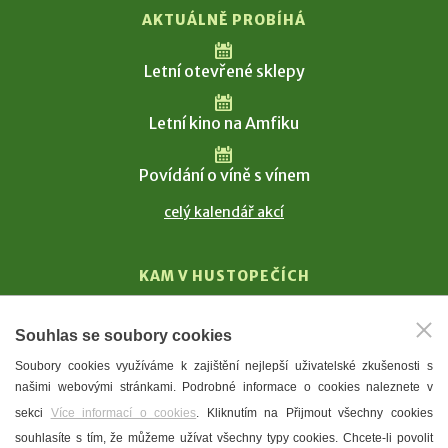
AKTUÁLNĚ PROBÍHÁ
Letní otevřené sklepy
Letní kino na Amfiku
Povídání o víně s vínem
celý kalendář akcí
KAM V HUSTOPEČÍCH
Vinařství
Souhlas se soubory cookies
T. G. Masaryk
Soubory cookies využíváme k zajištění nejlepší uživatelské zkušenosti s
Mandloně
našimi webovými stránkami. Podrobné informace o cookies naleznete v
Ubytování
sekci
Více informací o cookies
. Kliknutím na Přijmout všechny cookies
Restaurace
souhlasíte s tím, že můžeme užívat všechny typy cookies. Chcete-li povolit