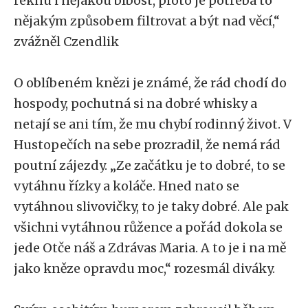
řeknu i nějakou blbost, proto je potřeba to
nějakým způsobem filtrovat a být nad věcí,“
zvážněl Czendlik
O oblíbeném knězi je známé, že rád chodí do
hospody, pochutná si na dobré whisky a
netají se ani tím, že mu chybí rodinný život. V
Hustopečích na sebe prozradil, že nemá rád
poutní zájezdy. „Ze začátku je to dobré, to se
vytáhnu řízky a koláče. Hned nato se
vytáhnou slivovičky, to je taky dobré. Ale pak
všichni vytáhnou růžence a pořád dokola se
jede Otče náš a Zdrávas Maria. A to je i na mě
jako kněze opravdu moc,“ rozesmál diváky.