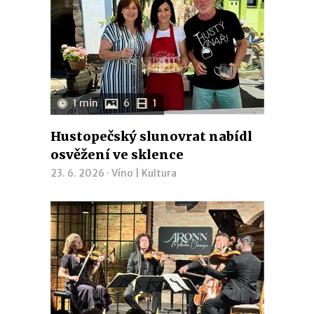
1 min
6
1
Hustopečský slunovrat nabídl
osvěžení ve sklence
23. 6. 2026 ·
Víno
|
Kultura