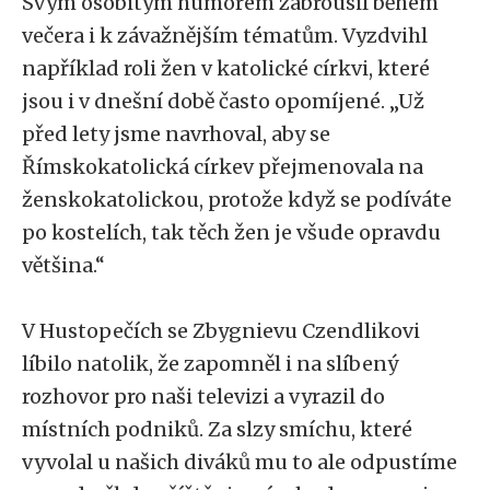
Svým osobitým humorem zabrousil během
večera i k závažnějším tématům. Vyzdvihl
například roli žen v katolické církvi, které
jsou i v dnešní době často opomíjené. „Už
před lety jsme navrhoval, aby se
Římskokatolická církev přejmenovala na
ženskokatolickou, protože když se podíváte
po kostelích, tak těch žen je všude opravdu
většina.“
V Hustopečích se Zbygnievu Czendlikovi
líbilo natolik, že zapomněl i na slíbený
rozhovor pro naši televizi a vyrazil do
místních podniků. Za slzy smíchu, které
vyvolal u našich diváků mu to ale odpustíme