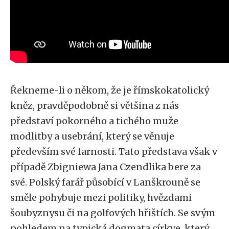
Řekneme-li o někom, že je římskokatolický
kněz, pravděpodobně si většina z nás
představí pokorného a tichého muže
modlitby a usebrání, který se věnuje
především své farnosti. Tato představa však v
případě Zbigniewa Jana Czendlika bere za
své. Polský farář působící v Lanškrouně se
směle pohybuje mezi politiky, hvězdami
šoubyznysu či na golfových hřištích. Se svým
pohledem na typická dogmata církve, který