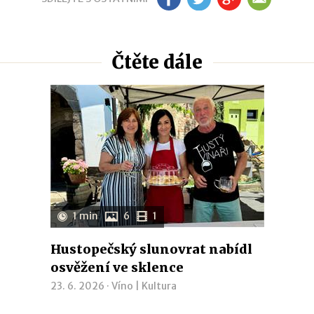
Čtěte dále
1 min
6
1
Hustopečský slunovrat nabídl
osvěžení ve sklence
23. 6. 2026 ·
Víno
|
Kultura