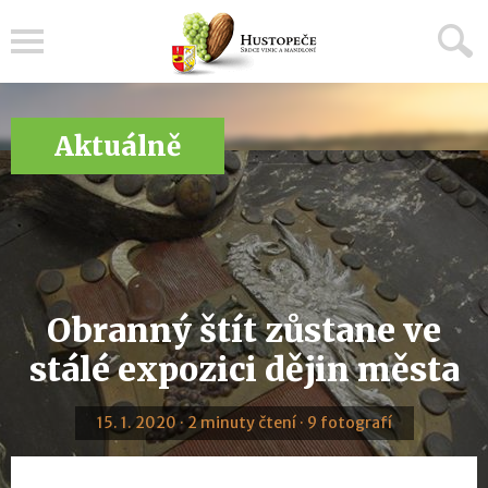
Menu
Aktuálně
Obranný štít zůstane ve
stálé expozici dějin města
15. 1. 2020 · 2 minuty čtení · 9 fotografí