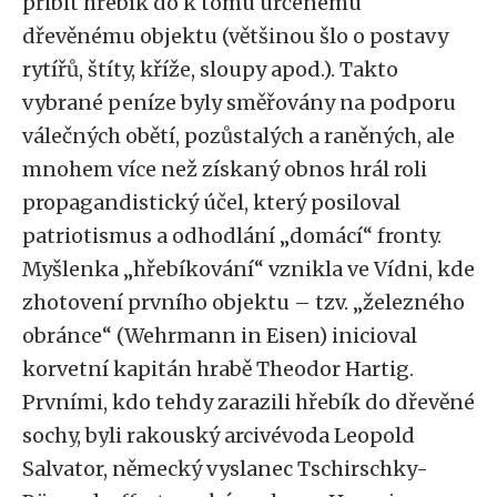
přibit hřebík do k tomu určenému
dřevěnému objektu (většinou šlo o postavy
rytířů, štíty, kříže, sloupy apod.). Takto
vybrané peníze byly směřovány na podporu
válečných obětí, pozůstalých a raněných, ale
mnohem více než získaný obnos hrál roli
propagandistický účel, který posiloval
patriotismus a odhodlání „domácí“ fronty.
Myšlenka „hřebíkování“ vznikla ve Vídni, kde
zhotovení prvního objektu – tzv. „železného
obránce“ (Wehrmann in Eisen) inicioval
korvetní kapitán hrabě Theodor Hartig.
Prvními, kdo tehdy zarazili hřebík do dřevěné
sochy, byli rakouský arcivévoda Leopold
Salvator, německý vyslanec Tschirschky-