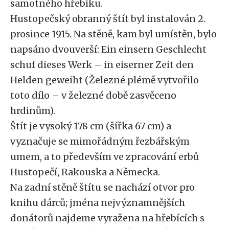
samotného hřebíku.
Hustopečský obranný štít byl instalován 2.
prosince 1915. Na stěně, kam byl umístěn, bylo
napsáno dvouverší: Ein einsern Geschlecht
schuf dieses Werk – in eiserner Zeit den
Helden geweiht (Železné plémě vytvořilo
toto dílo – v železné době zasvěceno
hrdinům).
Štít je vysoký 178 cm (šířka 67 cm) a
vyznačuje se mimořádným řezbářským
umem, a to především ve zpracování erbů
Hustopečí, Rakouska a Německa.
Na zadní stěně štítu se nachází otvor pro
knihu dárců; jména nejvýznamnějších
donátorů najdeme vyražena na hřebících s