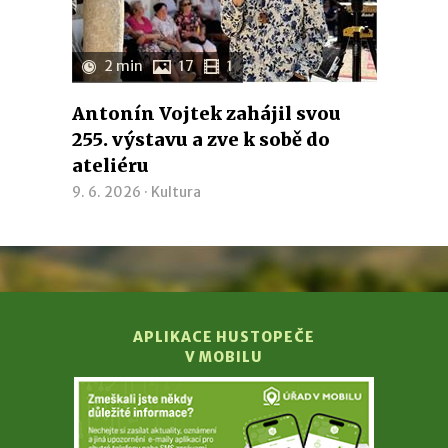
2 min
17
1
Antonín Vojtek zahájil svou
255. výstavu a zve k sobě do
ateliéru
9. 6. 2026 ·
Kultura
APLIKACE HUSTOPEČE
V MOBILU