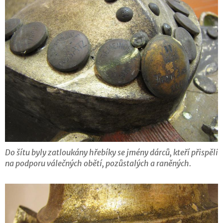
Do šítu byly zatloukány hřebíky se jmény dárců, kteří přispěli
na podporu válečných obětí, pozůstalých a raněných.