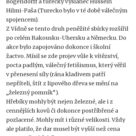
Bögendorff a turecký vyslanec Hussein
Hilmi-Paša (Turecko bylo v té době válečným
spojencem).
Z Vídně se tento druh peněžité sbírky rozšířil
po celém Rakousku-Uhersku a Německu. Do
akce bylo zapojováno dokonce i školní
žactvo. Mísil se zde projev vůle k vítězství,
pocta padlým, válečný fetišismus, který věřil
v přenesení síly (rána kladivem patří
nepříteli, štít z lipového dřeva se mění na
„železný pomník“).
Hřebíky mohly být nejen železné, ale i z
cennějších kovů či dokonce postříbřené a
pozlacené. Mohly mít i různé velikosti. Vždy
ale platilo, že dar musel být vyšší než cena