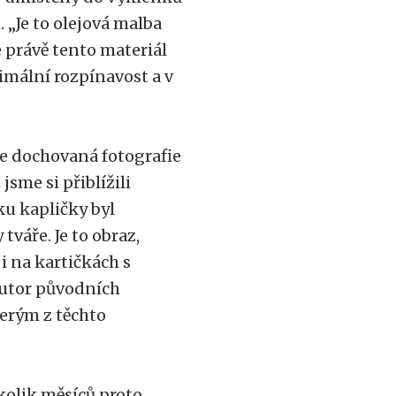
 „Je to olejová malba
e právě tento materiál
mální rozpínavost a v
Je dochovaná fotografie
jsme si přiblížili
ku kapličky byl
váře. Je to obraz,
 i na kartičkách s
autor původních
terým z těchto
kolik měsíců proto