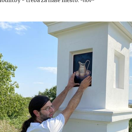
odlitby - třeba za naše město.
-nov-