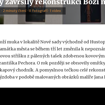
y završily rekonstrukci Boží
 · 2 minuty čtení · 11 fotografí · 1 video
oží muka v lokalitě Nové sady východně od Hustope
amátka města se během tří let změnila k nepoznání
ovou stříšku z pálených tašek zdobenou kovovým
rantiška Pechora. O rok později se obnovily omítky 
kapový chodník. A pomyslnou tečkou celé rekonstr
ýzdoba v podobě malovaných obrázků malíře Jana 