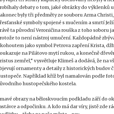
robíhaly debaty o tom, jaké obrázky do výklenků u
akonec byly tři předměty ze souboru Arma Christi,
řesťanské symboly spojené s mučením a smrtí Ježíše
rávě ta původní Veroničina rouška z toho soboru j
rotože to není nástroj umučení. Každopádně zbývaj
 kohoutem jako symbol Petrova zapření Krista, džb
oukazuje na Pilátovo mytí rukou, a konečně dřevě
ristus zemřel,“ vysvětluje Klimeš a dodává, že na v
bjevují ornamenty a detaily z historických budov č
ustopeče. Například kříž byl namalován podle foto
ůvodního hustopečského kostela.
mavé obrazy na běloskvoucím podkladu září do okol
astávce a odpočinku. A kdo má dar víry, jistě zde r