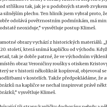
od stříškou tak, jak je u podobných staveb zvykem.
a silnějším plechu. Ten hliník jsem vybral proto, ž
obře odolává povětrnostním podmínkám, má mini
odstatě neoxiduje,“ vysvětluje postup Klimeš.
amotné obrazy vychází z historických materiálů. „
 20. století, která snímá kapličku od východu. Když 
etail, tak je dobře patrné, že ve východním výklen
místěn obraz Veroničiny roušky s otiskem Kristovy t
terý se v historii několikrát kopíroval, objevoval se
odlitbami v kostelích. Takže předpokládáme, že 
brázků na kapličce se nechal inspirovat právě něk
brázků,“ vysvětluje Klimeš.
bývající tři strany kapličky dochovány nebyly a ně