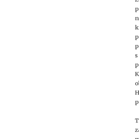
p
n
k
p
p
s
p
K
o
H
p
T
z