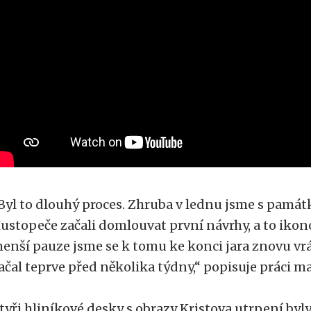
Byl to dlouhý proces. Zhruba v lednu jsme s pamá
ustopeče začali domlouvat první návrhy, a to ikono
enší pauze jsme se k tomu ke konci jara znovu vrá
ačal teprve před několika týdny,“ popisuje práci ma
tyři hliníkové desky s obrazy Kristova utrpení by