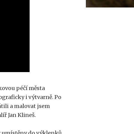
tkovou péčí města
graficky i výtvarně. Po
tili a malovat jsem
líř Jan Klineš.
ly umístěny do výklenků