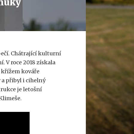
 muky
čí. Chátrající kulturní
. V roce 2018 získala
 křížem kováře
a přibyl i cihelný
ukce je letošní
Klimeše.