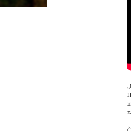
„
H
m
z
Č