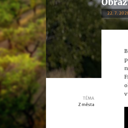
Obraz
22. 7. 2021
B
p
n
F
o
v
TÉMA
Z města