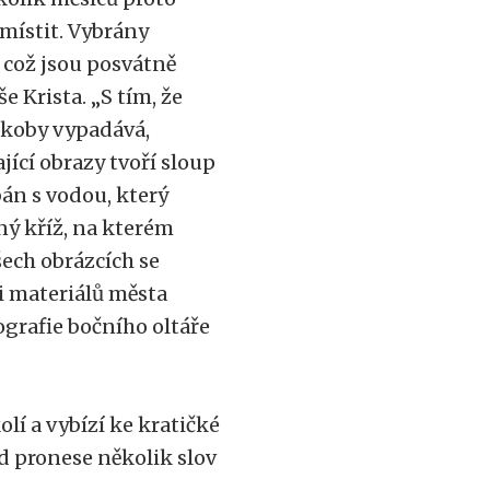
místit. Vybrány
 což jsou posvátně
 Krista. „S tím, že
akoby vypadává,
ící obrazy tvoří sloup
án s vodou, který
ný kříž, na kterém
šech obrázcích se
i materiálů města
grafie bočního oltáře
í a vybízí ke kratičké
ád pronese několik slov