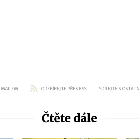
-MAILEM
ODEBÍREJTE PŘES RSS
SDÍLEJTE S OSTATN
Čtěte dále