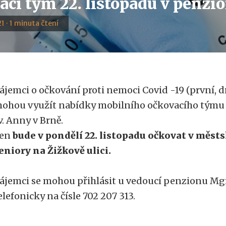
ací tým 22. listopadu v penzi
1 · 1 minuta čtení
ájemci o očkování proti nemoci Covid -19 (první, d
ohou využít nabídky mobilního očkovacího týmu
v. Anny v Brně.
en
bude v pondělí 22. listopadu očkovat v měs
eniory na Žižkově ulici.
ájemci se mohou přihlásit u vedoucí penzionu Mg
elefonicky na čísle 702 207 313.