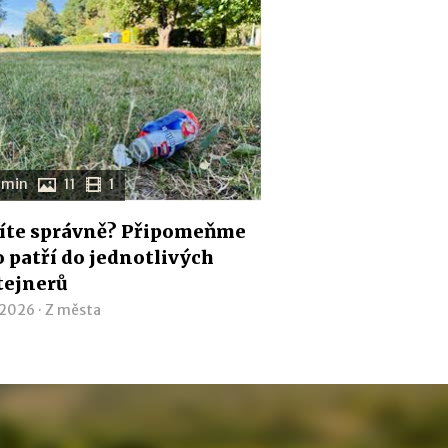
 min
11
1
íte správně? Připomeňme
co patří do jednotlivých
tejnerů
 2026 ·
Z města