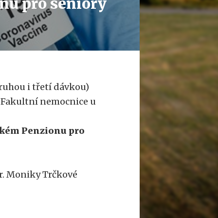
onu pro seniory
ruhou i třetí dávkou)
 Fakultní nemocnice u
tském Penzionu pro
r. Moniky Trčkové