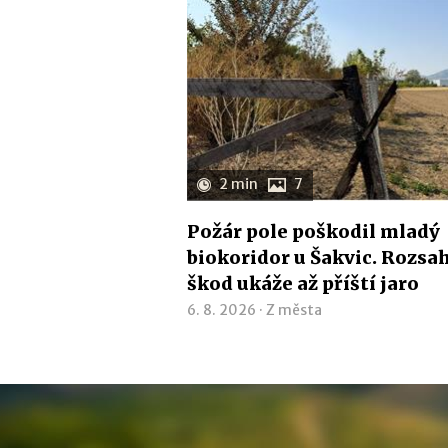
2 min
7
Požár pole poškodil mladý
biokoridor u Šakvic. Rozsa
škod ukáže až příští jaro
6. 8. 2026 ·
Z města