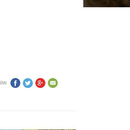
ÍMI
FB
TW
GP
EM