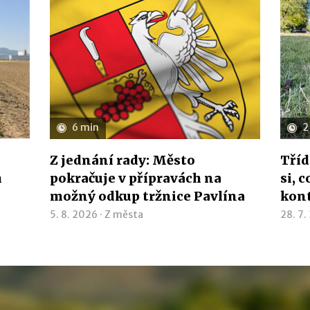
6 min
2
Z jednání rady: Město
Tříd
h
pokračuje v přípravách na
si, 
možný odkup tržnice Pavlína
kon
5. 8. 2026 ·
Z města
28. 7.