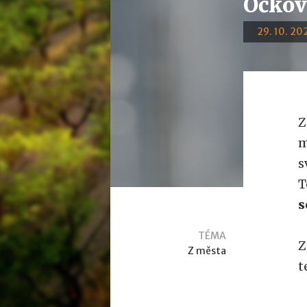
Očkov
29. 10. 202
Z
m
s
T
s
TÉMA
Z
Z města
t