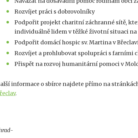
Navázat na dosavadní pomoc rodinám obcí 
Rozvíjet práci s dobrovolníky
Podpořit projekt charitní záchranné sítě, k
individuálně lidem v těžké životní situaci n
Podpořit domácí hospic sv. Martina v Břeclav
Rozvíjet a prohlubovat spolupráci s farními 
Přispět na rozvoj humanitární pomoci v Mo
alší informace o sbírce najdete přímo na stránkác
řeclav
.
hrad-