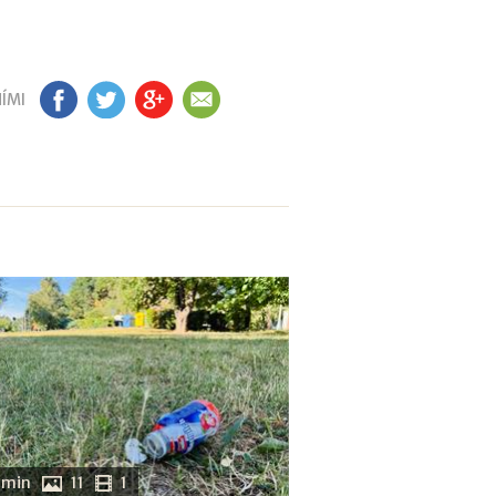
ÍMI
FB
TW
GP
EM
 min
11
1