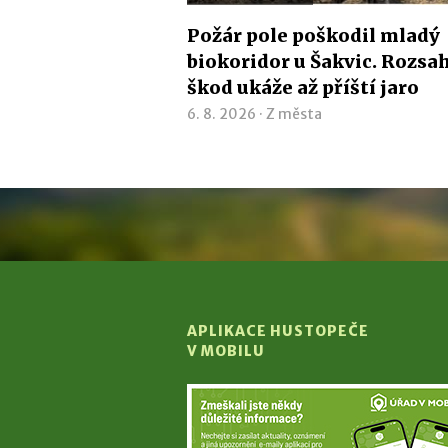
Požár pole poškodil mladý
biokoridor u Šakvic. Rozsa
škod ukáže až příští jaro
6. 8. 2026 ·
Z města
APLIKACE HUSTOPEČE
V MOBILU