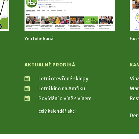
YouTube kanál
Fac
AKTUÁLNĚ PROBÍHÁ
KA
Letní otevřené sklepy
Vin
Letní kino na Amfiku
Man
Povídání o víně s vínem
Res
celý kalendář akcí
Den