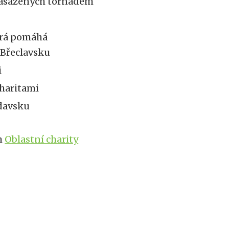
zasažených tornádem
terá pomáhá
a Břeclavsku
i
charitami
ldavsku
h
Oblastní charity