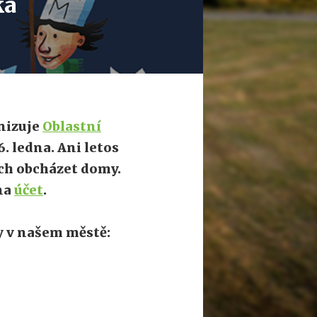
ka
anizuje
Oblastní
6. ledna. Ani letos
ch obcházet domy.
na
účet
.
y v našem městě: