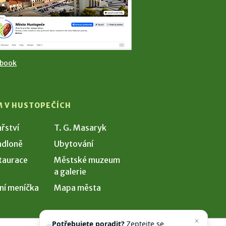
ebook
M V HUSTOPEČÍCH
ařství
T. G. Masaryk
dloně
Ubytování
taurace
Městské muzeum
a galerie
ní meníčka
Mapa města
Potřebujete poradit?
Zeptejte se