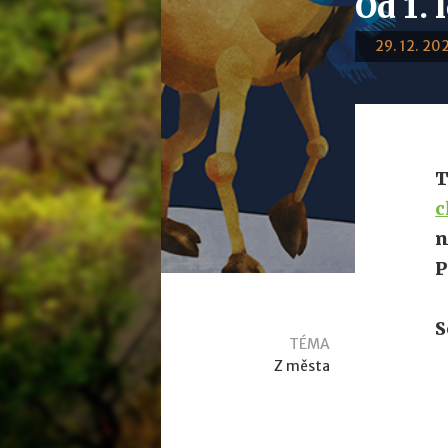
Od 1. 
29. 12. 202
T
c
n
P
S
TÉMA
Z města