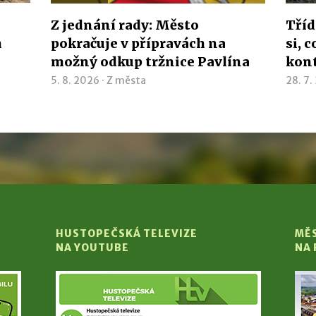
Z jednání rady: Město
Tříd
h
pokračuje v přípravách na
si, 
možný odkup tržnice Pavlína
kon
5. 8. 2026 ·
Z města
28. 7.
HUSTOPEČSKÁ TELEVIZE
MĚ
NA YOUTUBE
NA