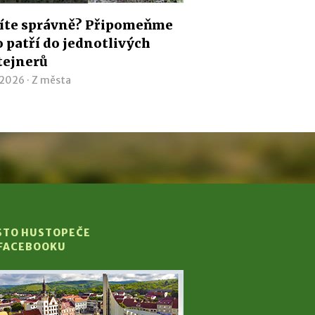
íte správně? Připomeňme
co patří do jednotlivých
tejnerů
 2026 ·
Z města
STO HUSTOPEČE
 FACEBOOKU