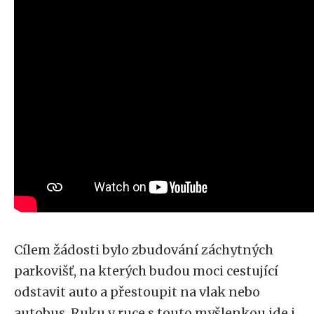
Cílem žádosti bylo zbudování záchytných
parkovišť, na kterých budou moci cestující
odstavit auto a přestoupit na vlak nebo
autobus. Ruku v ruce s touto myšlenkou jde i