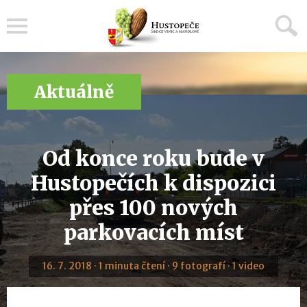
Menu
Aktuálně
Od konce roku bude v
Hustopečích k dispozici
přes 100 nových
parkovacích míst
16. 7. 2018 · 1 minuta čtení · 9 fotografí · 1 video