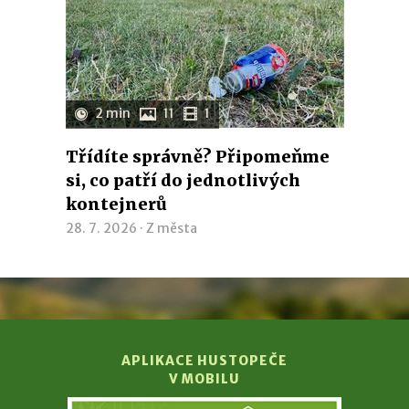
2 min
11
1
Třídíte správně? Připomeňme
si, co patří do jednotlivých
kontejnerů
28. 7. 2026 ·
Z města
APLIKACE HUSTOPEČE
V MOBILU