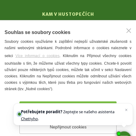
KAM V HUSTOPEČÍCH
Vinařství
Souhlas se soubory cookies
T. G. Masaryk
Soubory cookies využíváme k zajištění nejlepší uživatelské zkušenosti s
Mandloně
našimi webovými stránkami. Podrobné informace o cookies naleznete v
Ubytování
sekci
Více informací o cookies
. Kliknutím na Přijmout všechny cookies
Restaurace
souhlasíte s tím, že můžeme užívat všechny typy cookies. Chcete-li povolit
užívání pouze některých typů cookies, můžete tak učinit v sekci Nastavení
Městské muzeum a galerie
cookies. Kliknutím na Nepřijmout cookies můžete odmítnout užívání všech
Denní meníčka
cookies s výjimkou těch, které jsou třeba pro fungování našich webových
stránek (tzv. „Nutné cookies“).
Mapa města
Přijmout všechny cookies
Potřebujete poradit?
Zeptejte se našeho asistenta
Chettyho
.
Nepřijmout cookies
Prohlášení o přístupnosti
Správce webu
2026 © Město