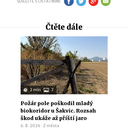
SDÍLEJTE S OSTATNÍMI
FB
TW
GP
EM
Čtěte dále
2 min
7
Požár pole poškodil mladý
biokoridor u Šakvic. Rozsah
škod ukáže až příští jaro
6. 8. 2026 ·
Z města