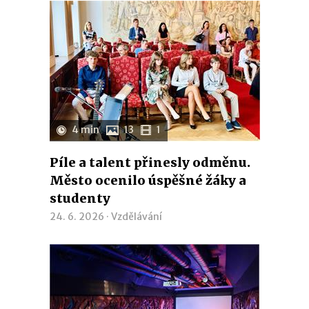
4 min
13
1
Píle a talent přinesly odměnu.
Město ocenilo úspěšné žáky a
studenty
24. 6. 2026 ·
Vzdělávání