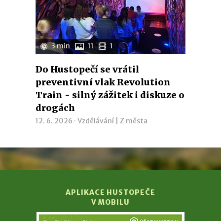
3 min
11
1
Do Hustopečí se vrátil
preventivní vlak Revolution
Train - silný zážitek i diskuze o
drogách
12. 6. 2026 ·
Vzdělávání
|
Z města
APLIKACE HUSTOPEČE
V MOBILU