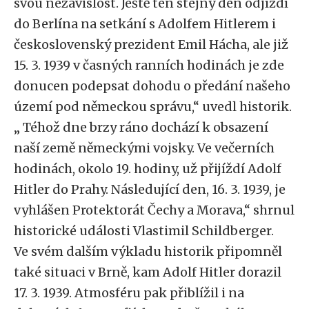
svou nezávislost. Ještě ten stejný den odjíždí
do Berlína na setkání s Adolfem Hitlerem i
československý prezident Emil Hácha, ale již
15. 3. 1939 v časných ranních hodinách je zde
donucen podepsat dohodu o předání našeho
území pod německou správu,“ uvedl historik.
„ Téhož dne brzy ráno dochází k obsazení
naší země německými vojsky. Ve večerních
hodinách, okolo 19. hodiny, už přijíždí Adolf
Hitler do Prahy. Následující den, 16. 3. 1939, je
vyhlášen Protektorát Čechy a Morava,“ shrnul
historické události Vlastimil Schildberger.
Ve svém dalším výkladu historik připomněl
také situaci v Brně, kam Adolf Hitler dorazil
17. 3. 1939. Atmosféru pak přiblížil i na