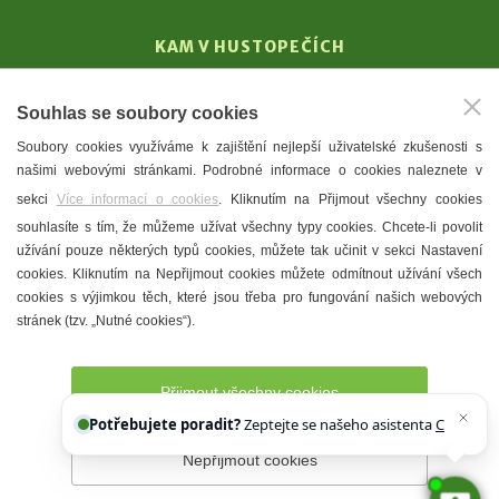
KAM V HUSTOPEČÍCH
Vinařství
Souhlas se soubory cookies
T. G. Masaryk
Soubory cookies využíváme k zajištění nejlepší uživatelské zkušenosti s
Mandloně
našimi webovými stránkami. Podrobné informace o cookies naleznete v
Ubytování
sekci
Více informací o cookies
. Kliknutím na Přijmout všechny cookies
Restaurace
souhlasíte s tím, že můžeme užívat všechny typy cookies. Chcete-li povolit
užívání pouze některých typů cookies, můžete tak učinit v sekci Nastavení
Městské muzeum a galerie
cookies. Kliknutím na Nepřijmout cookies můžete odmítnout užívání všech
Denní meníčka
cookies s výjimkou těch, které jsou třeba pro fungování našich webových
stránek (tzv. „Nutné cookies“).
Mapa města
Přijmout všechny cookies
Potřebujete poradit?
Zeptejte se našeho asistenta
Chettyho
.
Nepřijmout cookies
Prohlášení o přístupnosti
Správce webu
2026 © Město
Hustopeče