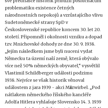
své přednášce historik přiblížil posluchačům
problematiku existence četných
národnostních nepokojů a vzrůstajícího vlivu
Sudetoněmecké strany SpD v
Československé republice koncem 30. let 20.
století. Připomněl i okolnosti vzniku a dopad
tzv. Mnichovské dohody ze dne 30. 9. 1938.
„Jejím následkem jsme byli nuceni vydat
Německu ta území naší země, která obývalo
více než 50% německých obyvatel,“ vysvětlil
Vlastimil Schildberger události podzimu
1938. Nejvíce se však historik věnoval
událostem z jara 1939 - akci Mӓrzwirbel. „Pod
nátlakem německého říšského kancléře
Adolfa Hitlera vyhlašuje Slovensko 14. 3. 1939