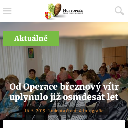
Menu
Aktuálně
Od Operace březnový vítr
uplynulo již osmdesát let
16. 5. 2019 · 1 minuta čtení · 4 fotografie