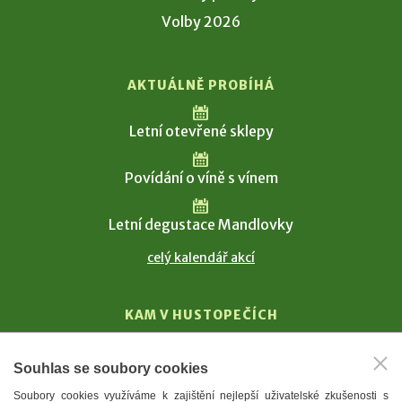
Volby 2026
AKTUÁLNĚ PROBÍHÁ
Letní otevřené sklepy
Povídání o víně s vínem
Letní degustace Mandlovky
celý kalendář akcí
KAM V HUSTOPEČÍCH
Vinařství
Souhlas se soubory cookies
T. G. Masaryk
Soubory cookies využíváme k zajištění nejlepší uživatelské zkušenosti s
Mandloně