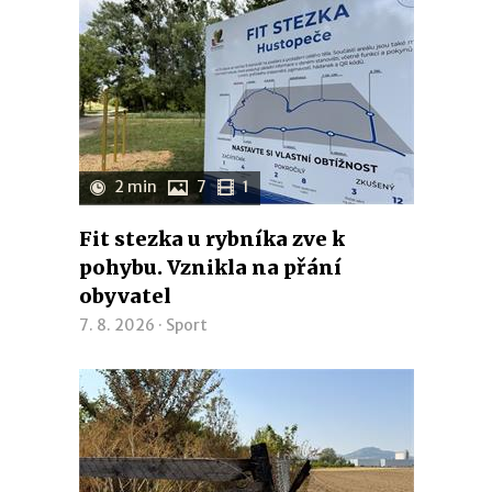
2 min
7
1
Fit stezka u rybníka zve k
pohybu. Vznikla na přání
obyvatel
7. 8. 2026 ·
Sport