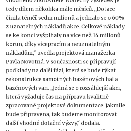
vhodného zhotovitele. Konečný výsledek je
tedy dílem několika málo měsíců. „Dotace
činila téměř sedm milionů a jednalo se o 60%
z uznatelných nákladů akce. Celkové náklady
se ke konci vyšplhaly na více než 14 milionů
korun, díky vícepracím a neuznatelným
nákladům,“ uvedla projektová manažerka
Pavla Novotná. V současnosti se připravují
podklady na další fázi, která se bude týkat
rekonstrukce samotných bazénových hal a
bazénových van. „Jedná se o rozsáhlejší akci,
která vyžaduje čas na přípravu kvalitně
zpracované projektové dokumentace. Jakmile
bude připravena, tak budeme monitorovat
další vhodné dotační výzvy,“ dodala.