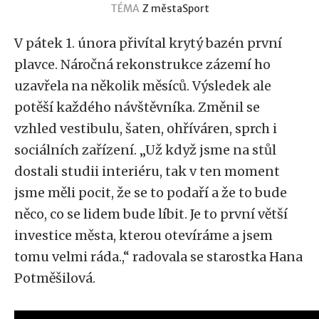
TÉMA
Z města
Sport
V pátek 1. února přivítal krytý bazén první
plavce. Náročná rekonstrukce zázemí ho
uzavřela na několik měsíců. Výsledek ale
potěší každého návštěvníka. Změnil se
vzhled vestibulu, šaten, ohříváren, sprch i
sociálních zařízení. „Už když jsme na stůl
dostali studii interiéru, tak v ten moment
jsme měli pocit, že se to podaří a že to bude
něco, co se lidem bude líbit. Je to první větší
investice města, kterou otevíráme a jsem
tomu velmi ráda.,“ radovala se starostka Hana
Potměšilová.