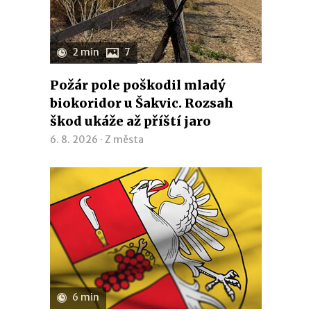
2 min
7
Požár pole poškodil mladý
biokoridor u Šakvic. Rozsah
škod ukáže až příští jaro
6. 8. 2026 ·
Z města
6 min