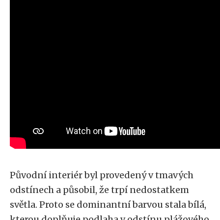
Původní interiér byl provedený v tmavých
odstínech a působil, že trpí nedostatkem
světla. Proto se dominantní barvou stala bílá,
kterou doplňuje podlaha v odstínu plážového