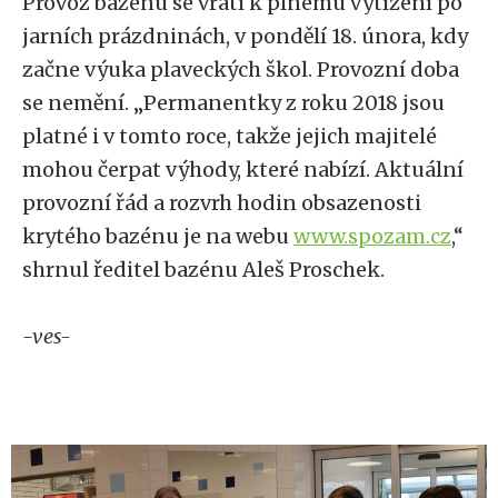
Provoz bazénu se vrátí k plnému vytížení po
jarních prázdninách, v pondělí 18. února, kdy
začne výuka plaveckých škol. Provozní doba
se nemění. „Permanentky z roku 2018 jsou
platné i v tomto roce, takže jejich majitelé
mohou čerpat výhody, které nabízí. Aktuální
provozní řád a rozvrh hodin obsazenosti
krytého bazénu je na webu
www.spozam.cz
,“
shrnul ředitel bazénu Aleš Proschek.
-ves-