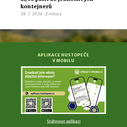
kontejnerů
28. 7. 2026 ·
Z města
APLIKACE HUSTOPEČE
V MOBILU
Stáhnout aplikaci