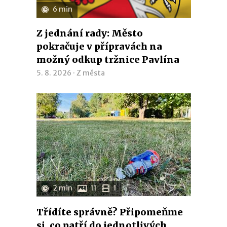
6 min
Z jednání rady: Město
pokračuje v přípravách na
možný odkup tržnice Pavlína
5. 8. 2026 ·
Z města
2 min
11
1
Třídíte správně? Připomeňme
si, co patří do jednotlivých