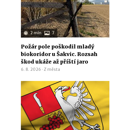
2 min
7
Požár pole poškodil mladý
biokoridor u Šakvic. Rozsah
škod ukáže až příští jaro
6. 8. 2026 ·
Z města