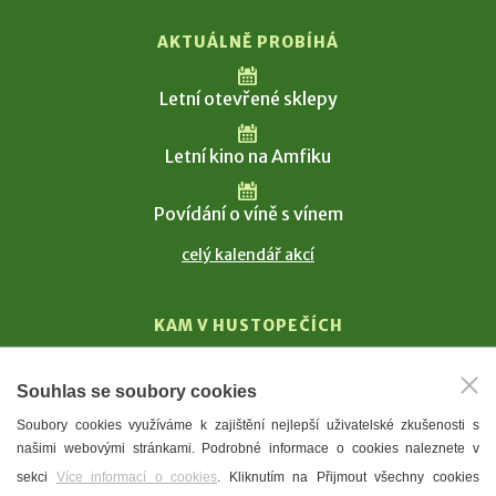
AKTUÁLNĚ PROBÍHÁ
Letní otevřené sklepy
Letní kino na Amfiku
Povídání o víně s vínem
celý kalendář akcí
KAM V HUSTOPEČÍCH
Vinařství
Souhlas se soubory cookies
T. G. Masaryk
Soubory cookies využíváme k zajištění nejlepší uživatelské zkušenosti s
Mandloně
našimi webovými stránkami. Podrobné informace o cookies naleznete v
Ubytování
sekci
Více informací o cookies
. Kliknutím na Přijmout všechny cookies