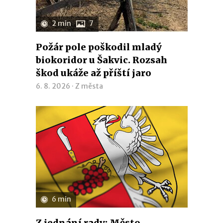
2 min
7
Požár pole poškodil mladý
biokoridor u Šakvic. Rozsah
škod ukáže až příští jaro
6. 8. 2026 ·
Z města
6 min
Z jednání rady: Město