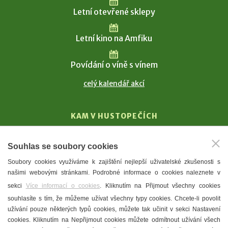
Letní otevřené sklepy
Letní kino na Amfiku
Povídání o víně s vínem
celý kalendář akcí
KAM V HUSTOPEČÍCH
Vinařství
Souhlas se soubory cookies
T. G. Masaryk
Soubory cookies využíváme k zajištění nejlepší uživatelské zkušenosti s
Mandloně
našimi webovými stránkami. Podrobné informace o cookies naleznete v
Ubytování
sekci
Více informací o cookies
. Kliknutím na Přijmout všechny cookies
Restaurace
souhlasíte s tím, že můžeme užívat všechny typy cookies. Chcete-li povolit
užívání pouze některých typů cookies, můžete tak učinit v sekci Nastavení
Městské muzeum a galerie
cookies. Kliknutím na Nepřijmout cookies můžete odmítnout užívání všech